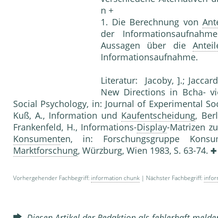
n +
1. Die Berechnung von
Ant
der Informationsauf­nahm
Aussagen über die
Anteil
Informationsauf­nahme.
Literatur: Jacoby, ].; Jaccar
New Directions in Bcha- v
Social Psychology, in: Journal of Experimental Soc
Kuß, A., Information und
Kaufentscheidung
, Ber
Frankenfeld, H., Informations-
Display
-Matrizen z
Konsument
en, in: Forschungsgruppe Konsum
Marktforschung
, Würzburg, Wien 1983, S. 63-74.
Vorhergehender Fachbegriff:
information chunk
| Nächster Fachbegriff:
infor
Diesen Artikel der Redaktion als fehlerhaft meld