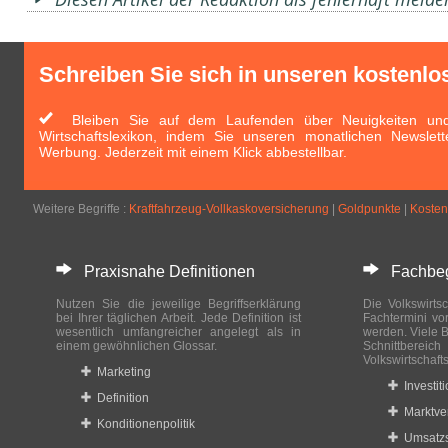
Schreiben Sie sich in unseren kostenlo
Bleiben Sie auf dem Laufenden über Neuigkeiten und 
Wirtschaftslexikon, indem Sie unseren monatlichen Newslett
Werbung. Jederzeit mit einem Klick abbestellbar.
Weitere Begriffe :
Kraftfahrzeug-Vollkaskoversicherung
|
Goldpunkte
|
Kosten
Praxisnahe Definitionen
Fachbegri
Nutzen Sie die jeweilige Begriffserklärung
Die Volkswirtsc
bei Ihrer täglichen Arbeit. Jede Definition ist
Fachtermini vo
wesentlich umfangreicher angelegt als in
werden. Viele B
einem gewöhnlichen Glossar.
Schnittberei
Volkswirtschaft
Marketing
Investit
Definition
Marktve
Konditionenpolitik
Umsatzs