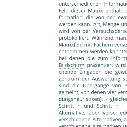
unter­schiedlichen
Informat
Feld dieser
Matrix
ent­hält 
formation, die von der jewe
werden kann. Art, Menge un
wird von der Versuchspers
proto­kolliert. Während man
Matrixfeld mit Fä­chern ver
entnommen werden konnten
bei denen die zum Inform
Bildschirm
präsentiert wird
chende Eingaben die gewün
Zentrum der Auswertung ste
sind die Über­gänge von e
gemeint, von denen vier ver
dungsheuristiken): - gleich
Schritt n und Schritt n +
Alternative, aber verschi
verschiedene Alternativen, a
verschiedene Alternativen u