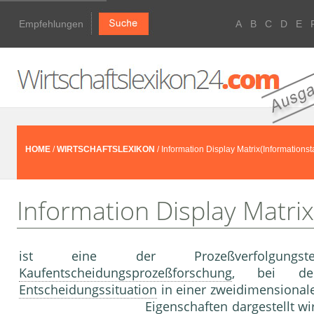
Empfehlungen
A
B
C
D
E
HOME
/
WIRTSCHAFTSLEXIKON
/ Information Display Matrix(Informationsta
Information Display Matrix
ist eine der Prozeßverfolgun
Kaufentscheidungsprozeßforschung
, bei 
Entscheidungssituation
in einer zwei­dimensiona
Eigenschaften dargestellt wi