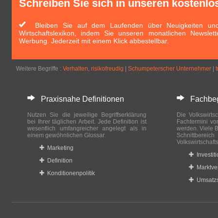
Schreiben Sie sich in unseren kostenlo
Bleiben Sie auf dem Laufenden über Neuigkeiten und 
Wirtschaftslexikon, indem Sie unseren monatlichen Newslett
Werbung. Jederzeit mit einem Klick abbestellbar.
Weitere Begriffe :
Verhalten, risikofreudig
|
Schumpeterscher Unternehmer
|
Praxisnahe Definitionen
Fachbegri
Nutzen Sie die jeweilige Begriffserklärung
Die Volkswirtsc
bei Ihrer täglichen Arbeit. Jede Definition ist
Fachtermini vo
wesentlich umfangreicher angelegt als in
werden. Viele B
einem gewöhnlichen Glossar.
Schnittberei
Volkswirtschaft
Marketing
Investit
Definition
Marktve
Konditionenpolitik
Umsatzs