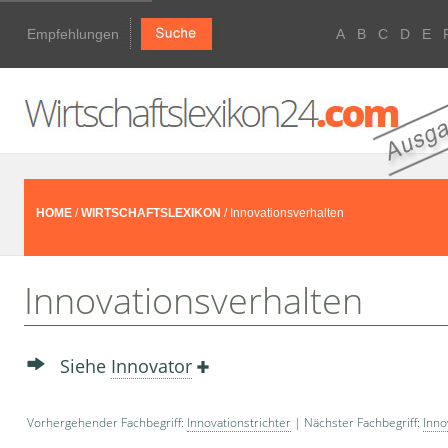
Empfehlungen
A
B
C
D
E
HOME
/
WIRTSCHAFTSLEXIKON
/ Innovationsverhalten
Innovationsverhalten
Siehe
Innovator
Vorhergehender Fachbegriff:
Innovationstrichter
| Nächster Fachbegriff:
Inno