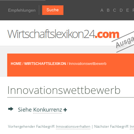
Empfehlungen
A
B
C
D
E
HOME
/
WIRTSCHAFTSLEXIKON
/ Innovationswettbewerb
Innovationswettbewerb
Siehe
Konkurrenz
Vorhergehender Fachbegriff:
Innovationsverhalten
| Nächster Fachbegriff:
In