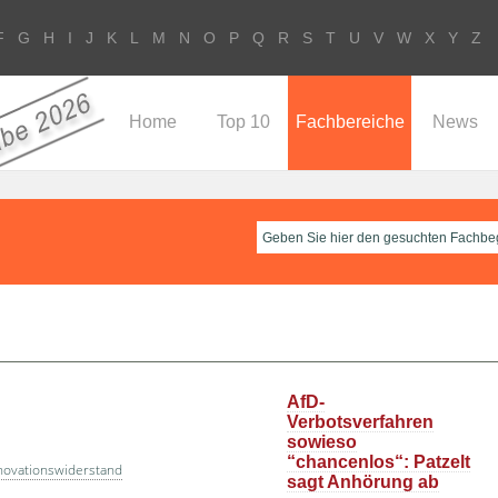
F
G
H
I
J
K
L
M
N
O
P
Q
R
S
T
U
V
W
X
Y
Z
Home
Top 10
Fachbereiche
News
AfD-
Verbotsverfahren
sowieso
“chancenlos“: Patzelt
novationswiderstand
sagt Anhörung ab