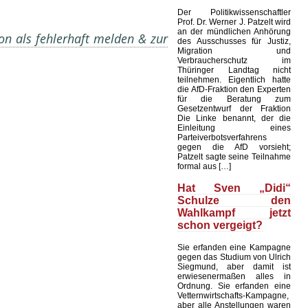
Der Politikwissenschaftler
Prof. Dr. Werner J. Patzelt wird
an der mündlichen Anhörung
on als fehlerhaft melden & zur
des Ausschusses für Justiz,
Migration und
Verbraucherschutz im
Thüringer Landtag nicht
teilnehmen. Eigentlich hatte
die AfD-Fraktion den Experten
für die Beratung zum
Gesetzentwurf der Fraktion
Die Linke benannt, der die
Einleitung eines
Parteiverbotsverfahrens
gegen die AfD vorsieht;
Patzelt sagte seine Teilnahme
formal aus […]
Hat Sven „Didi“
Schulze den
Wahlkampf jetzt
schon vergeigt?
Sie erfanden eine Kampagne
gegen das Studium von Ulrich
Siegmund, aber damit ist
erwiesenermaßen alles in
Ordnung. Sie erfanden eine
Vetternwirtschafts-Kampagne,
aber alle Anstellungen waren