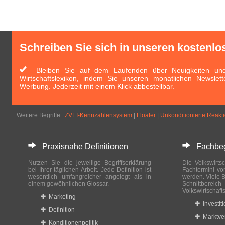
Schreiben Sie sich in unseren kostenlo
Bleiben Sie auf dem Laufenden über Neuigkeiten und 
Wirtschaftslexikon, indem Sie unseren monatlichen Newslett
Werbung. Jederzeit mit einem Klick abbestellbar.
Weitere Begriffe :
ZVEI-Kennzahlensystem
|
Floater
|
Unkonditionierte Reakt
Praxisnahe Definitionen
Fachbegri
Nutzen Sie die jeweilige Begriffserklärung
Die Volkswirtsc
bei Ihrer täglichen Arbeit. Jede Definition ist
Fachtermini vo
wesentlich umfangreicher angelegt als in
werden. Viele B
einem gewöhnlichen Glossar.
Schnittberei
Volkswirtschaft
Marketing
Investit
Definition
Marktve
Konditionenpolitik