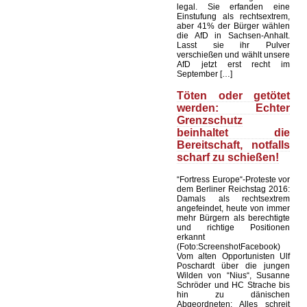
legal. Sie erfanden eine
Einstufung als rechtsextrem,
aber 41% der Bürger wählen
die AfD in Sachsen-Anhalt.
Lasst sie ihr Pulver
verschießen und wählt unsere
AfD jetzt erst recht im
September […]
Töten oder getötet
werden: Echter
Grenzschutz
beinhaltet die
Bereitschaft, notfalls
scharf zu schießen!
“Fortress Europe“-Proteste vor
dem Berliner Reichstag 2016:
Damals als rechtsextrem
angefeindet, heute von immer
mehr Bürgern als berechtigte
und richtige Positionen
erkannt
(Foto:ScreenshotFacebook)
Vom alten Opportunisten Ulf
Poschardt über die jungen
Wilden von “Nius“, Susanne
Schröder und HC Strache bis
hin zu dänischen
Abgeordneten: Alles schreit