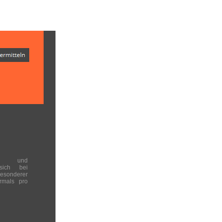
en und
 sich bei
onderer
rmals pro