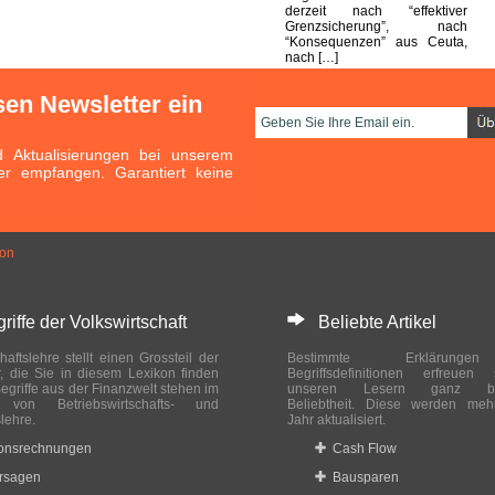
derzeit nach “effektiver
Grenzsicherung”, nach
“Konsequenzen” aus Ceuta,
nach […]
sen Newsletter ein
Aktualisierungen bei unserem
er empfangen. Garantiert keine
ion
ffe der Volkswirtschaft
Beliebte Artikel
haftslehre stellt einen Grossteil der
Bestimmte Erklärung
r, die Sie in diesem Lexikon finden
Begriffsdefinitionen erfreuen
egriffe aus der Finanzwelt stehen im
unseren Lesern ganz bes
ch von Betriebswirtschafts- und
Beliebtheit. Diese werden meh
slehre.
Jahr aktualisiert.
ionsrechnungen
Cash Flow
rsagen
Bausparen