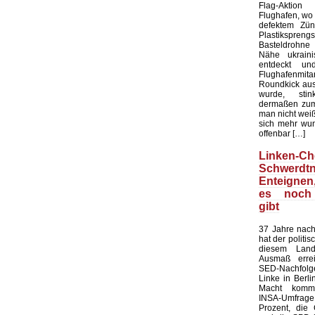
Flag-Aktion
Flughafen, wo e
defektem Zün
Plastiksprengst
Basteldrohne 
Nähe ukraini
entdeckt u
Flughafenmi
Roundkick aus 
wurde, sti
dermaßen zum
man nicht wei
sich mehr wun
offenbar […]
Linken-Ch
Schwerdtn
Enteigne
es noch
gibt
37 Jahre nach
hat der politi
diesem Land
Ausmaß errei
SED-Nachfol
Linke in Berli
Macht kommt
INSA-Umfrage l
Prozent, die