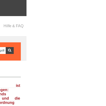
Hilfe & FAQ
ka ist
ogen:
nds
n und die
ordnung