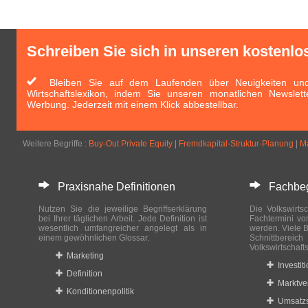
Schreiben Sie sich in unseren kostenlo
Bleiben Sie auf dem Laufenden über Neuigkeiten und 
Wirtschaftslexikon, indem Sie unseren monatlichen Newslett
Werbung. Jederzeit mit einem Klick abbestellbar.
Weitere Begriffe :
Buy-Out Private Equity
|
Fremdkapital-Struktur-Planung
|
Ma
Praxisnahe Definitionen
Fachbegri
Nutzen Sie die jeweilige Begriffserklärung
Die Volkswirtsc
bei Ihrer täglichen Arbeit. Jede Definition ist
Fachtermini vo
wesentlich umfangreicher angelegt als in
werden. Viele B
einem gewöhnlichen Glossar.
Schnittberei
Volkswirtschaft
Marketing
Investit
Definition
Marktve
Konditionenpolitik
Umsatzs