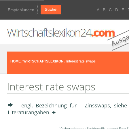
Empfehlungen
A
B
C
D
E
HOME
/
WIRTSCHAFTSLEXIKON
/ Interest rate swaps
Interest rate swaps
engl. Bezeichnung für Zinsswaps, siehe S
Literaturangaben.
Vorhergehender Fachbegriff:
Interest Rate 