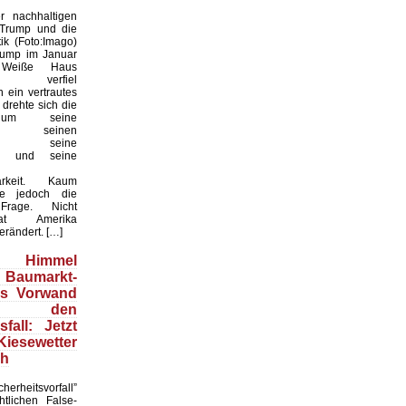
 nachhaltigen
 Trump und die
ik (Foto:Imago)
rump im Januar
Weiße Haus
te, verfiel
 ein vertrautes
 drehte sich die
 um seine
keit, seinen
til, seine
en und seine
arkeit. Kaum
te jedoch die
 Frage. Nicht
t Amerika
erändert. […]
Himmel
 Baumarkt-
ls Vorwand
 den
fall: Jetzt
esewetter
ch
herheitsvorfall”
htlichen False-