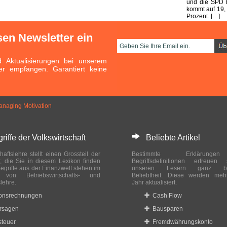
und die SPD b
kommt auf 19,
Prozent. […]
sen Newsletter ein
Aktualisierungen bei unserem
er empfangen. Garantiert keine
naging Motivation
ffe der Volkswirtschaft
Beliebte Artikel
haftslehre stellt einen Grossteil der
Bestimmte Erklärung
r, die Sie in diesem Lexikon finden
Begriffsdefinitionen erfreuen
egriffe aus der Finanzwelt stehen im
unseren Lesern ganz bes
ch von Betriebswirtschafts- und
Beliebtheit. Diese werden meh
slehre.
Jahr aktualisiert.
ionsrechnungen
Cash Flow
rsagen
Bausparen
teuer
Fremdwährungskonto