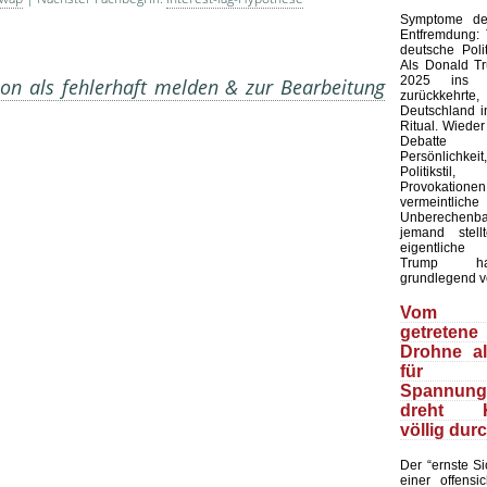
Symptome der
Entfremdung:
deutsche Polit
Als Donald T
2025 ins 
on als fehlerhaft melden & zur Bearbeitung
zurückkehr
Deutschland in
Ritual. Wieder
Debatte
Persönlich
Politiks
Provokation
vermeintliche
Unberechenb
jemand stell
eigentliche
Trump ha
grundlegend v
Vom 
getretene
Drohne a
für
Spannungs
dreht Ki
völlig dur
Der “ernste Sic
einer offensic