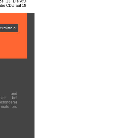
ei 13. Die AfD
 die CDU auf 18
en und
 sich bei
onderer
rmals pro