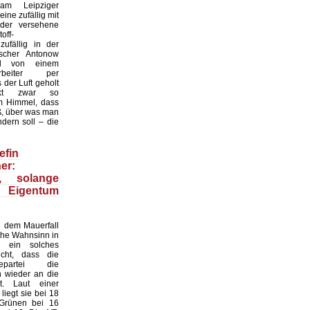
 am Leipziger
ine zufällig mit
der versehene
off-
zufällig in der
scher Antonow
nd von einem
tarbeiter per
der Luft geholt
nkt zwar so
 Himmel, dass
ß, über was man
dern soll – die
efin
er:
n, solange
 Eigentum
 dem Mauerfall
sche Wahnsinn in
 ein solches
cht, dass die
gepartei die
n wieder an die
. Laut einer
iegt sie bei 18
 Grünen bei 16