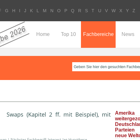
F
G
H
I
J
K
L
M
N
O
P
Q
R
S
T
U
V
W
X
Y
Z
Home
Top 10
Fachbereiche
News
Ameri
waps (Kapitel 2 ff. mit Beispiel), mit
weitergez
Deutschla
Parteie
neue Welt
Swap
| Nächster Fachbegriff:
Interest-lag-Hypothese