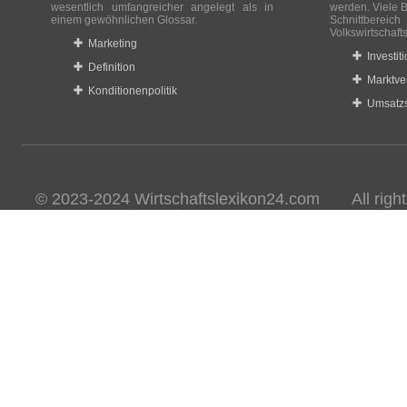
wesentlich umfangreicher angelegt als in
werden. Viele B
einem gewöhnlichen Glossar.
Schnittberei
Volkswirtschaft
Marketing
Investit
Definition
Marktve
Konditionenpolitik
Umsatzs
© 2023-2024 Wirtschaftslexikon24.com All rights