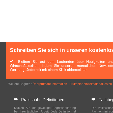
Schreiben Sie sich in unseren kostenlo
Bleiben Sie auf dem Laufenden über Neuigkeiten und 
Wirtschaftslexikon, indem Sie unseren monatlichen Newslett
Werbung. Jederzeit mit einem Klick abbestellbar.
Weitere Begriffe :
Überprüfbare Information
|
Bruttoplaneinzelmaterialkosten
Praxisnahe Definitionen
Fachbegri
Nutzen Sie die jeweilige Begriffserklärung
Die Volkswirtsc
bei Ihrer täglichen Arbeit. Jede Definition ist
Fachtermini vo