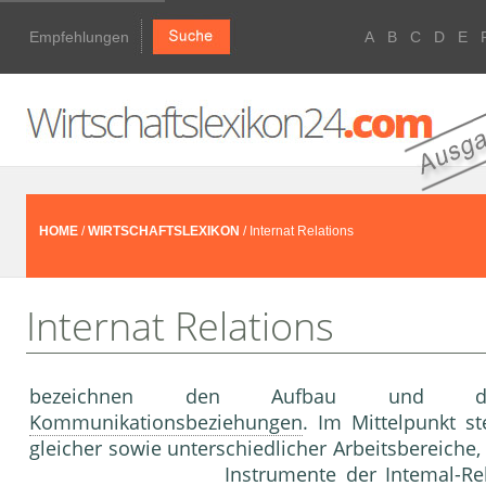
Empfehlungen
A
B
C
D
E
HOME
/
WIRTSCHAFTSLEXIKON
/ Internat Relations
Internat Relations
bezeichnen den Aufbau und die 
Kommunikationsbeziehungen
. Im Mittel­punkt s
gleicher sowie unterschiedlicher Arbeitsbereiche,
Instrumente
der Intemal-Rela