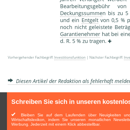
Bearbeitungsgebühr vo
Deckungssumme
n bis zu 5
und ein
Entgelt
von 0,5 % p
noch nicht geleistete Beträ
Garantienehmer
hat bei ein
d. R. 5 % zu tragen.
Vorhergehender Fachbegriff:
Investitionsfunktion
| Nächster Fachbegriff:
Inv
Diesen Artikel der Redaktion als fehlerhaft meld
Schreiben Sie sich in unseren kostenlo
Bleiben Sie auf dem Laufenden über Neuigkeiten und 
Wirtschaftslexikon, indem Sie unseren monatlichen Newslett
Werbung. Jederzeit mit einem Klick abbestellbar.