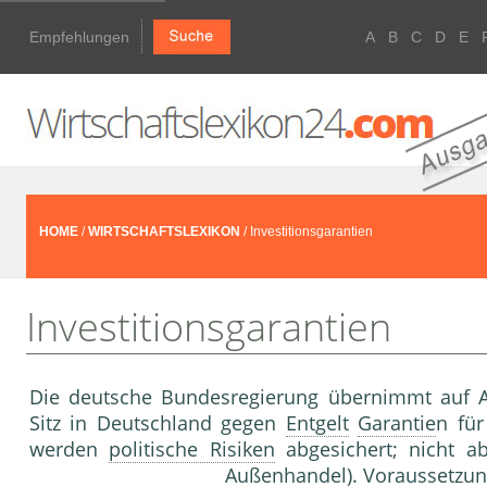
Empfehlungen
A
B
C
D
E
HOME
/
WIRTSCHAFTSLEXIKON
/ Investitionsgarantien
Investitionsgarantien
Die deutsche Bundesregierung übernimmt auf 
Sitz in Deutschland gegen
Entgelt
Garantie
n fü
werden
politische Risiken
abgesichert; nicht ab
Außenhandel
). Voraussetzun