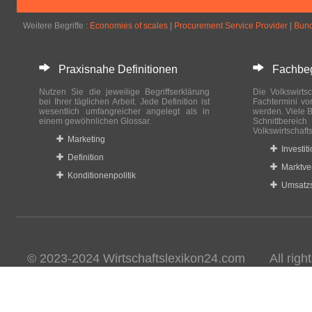
Weitere Begriffe :
Economies of scales
|
Procurement Service Provider
|
Bund
Praxisnahe Definitionen
Fachbegri
Nutzen Sie die jeweilige Begriffserklärung
Die Volkswirtsc
bei Ihrer täglichen Arbeit. Jede Definition ist
Fachtermini vo
wesentlich umfangreicher angelegt als in
werden. Viele B
einem gewöhnlichen Glossar.
Schnittberei
Volkswirtschaft
Marketing
Investit
Definition
Marktve
Konditionenpolitik
Umsatzs
© 2023-2024 Wirtschaftslexikon24.com All rights