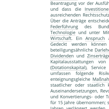
Beantragung vor der Ausfü
und dass die
Investition
ausreichenden Rechtsschut
Über die Anträge entscheid
Federführung
des Bunde
Technologie
und unter Mit
Wirtschaft
. Ein
Anspruch
Gedeckt werden können
beteiligungsähnliche
Darleh
Dividende
n und
Zinserträg
Kapitalausstattungen vo
(
Dotationskapital
), Servic
umfassen folgende Risi
enteignungsgleiche
Maßna
staatlicher oder staatlich k
Auseinandersetzungen, Rev
und Konvertierungs- oder Tr
für 15 Jahre übernommen; s
Jahren verlängert werden