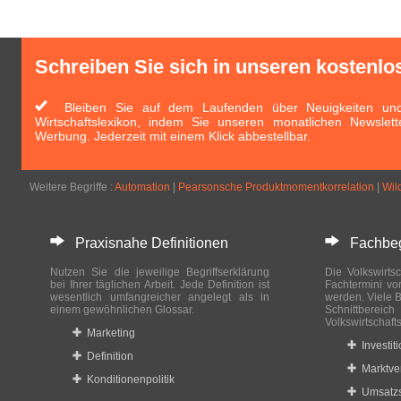
Schreiben Sie sich in unseren kostenlo
Bleiben Sie auf dem Laufenden über Neuigkeiten und 
Wirtschaftslexikon, indem Sie unseren monatlichen Newslett
Werbung. Jederzeit mit einem Klick abbestellbar.
Weitere Begriffe :
Automation
|
Pearsonsche Produktmomentkorrelation
|
Wil
Praxisnahe Definitionen
Fachbegri
Nutzen Sie die jeweilige Begriffserklärung
Die Volkswirtsc
bei Ihrer täglichen Arbeit. Jede Definition ist
Fachtermini vo
wesentlich umfangreicher angelegt als in
werden. Viele B
einem gewöhnlichen Glossar.
Schnittberei
Volkswirtschaft
Marketing
Investit
Definition
Marktve
Konditionenpolitik
Umsatzs