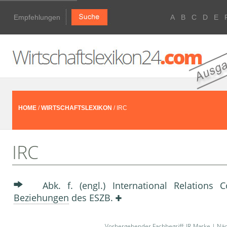
Empfehlungen
A
B
C
D
E
HOME
/
WIRTSCHAFTSLEXIKON
/ IRC
IRC
Abk. f. (engl.) International Relations
Beziehungen
des ESZB.
Vorhergehender Fachbegriff:
IR-Marke
| Näc