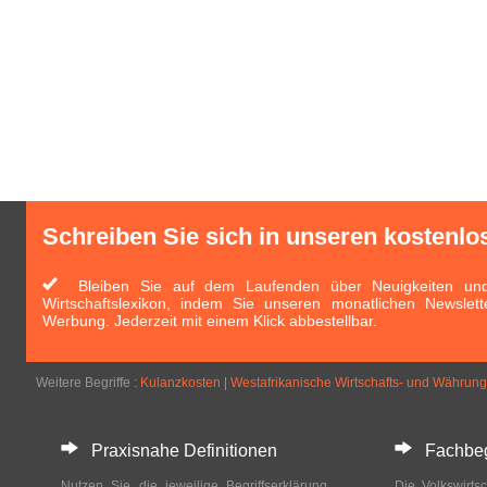
Schreiben Sie sich in unseren kostenlo
Bleiben Sie auf dem Laufenden über Neuigkeiten und 
Wirtschaftslexikon, indem Sie unseren monatlichen Newslett
Werbung. Jederzeit mit einem Klick abbestellbar.
Weitere Begriffe :
Kulanzkosten
|
Westafrikanische Wirtschafts- und Währun
Praxisnahe Definitionen
Fachbegri
Nutzen Sie die jeweilige Begriffserklärung
Die Volkswirtsc