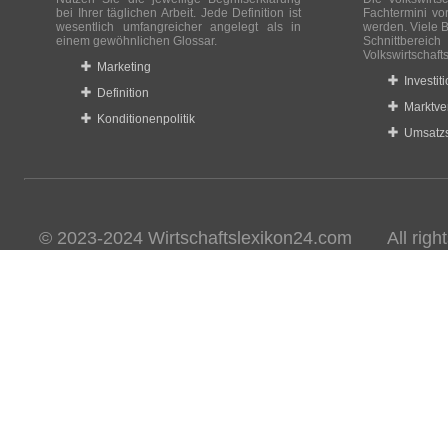
bei Ihrer täglichen Arbeit. Jede Definition ist
Fachtermini vo
wesentlich umfangreicher angelegt als in
werden. Viele B
einem gewöhnlichen Glossar.
Schnittberei
Volkswirtschaft
Marketing
Investit
Definition
Marktve
Konditionenpolitik
Umsatzs
© 2023-2024 Wirtschaftslexikon24.com All rights