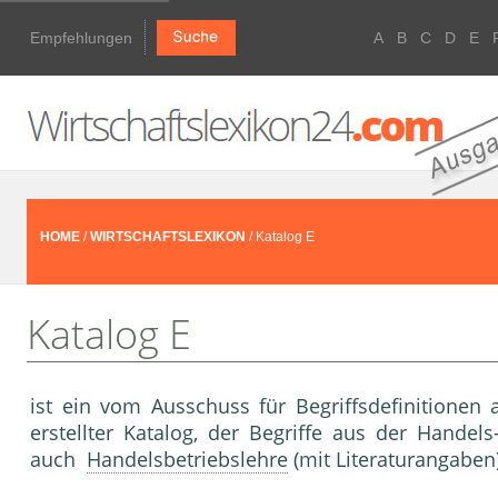
Empfehlungen
A
B
C
D
E
HOME
/
WIRTSCHAFTSLEXIKON
/ Katalog E
Katalog E
ist ein vom Ausschuss für Begriffsdefinitione
erstellter Kata­log, der Begriffe aus der Hande
auch
Handelsbetriebslehre
(mit Literaturangaben