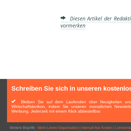
Diesen Artikel der Redakti
vormerken
Schreiben Sie sich in unseren kostenlo
Bleiben Sie auf dem Laufenden über Neuigkeiten und 
Wirtschaftslexikon, indem Sie unseren monatlichen Newslett
Werbung. Jederzeit mit einem Klick abbestellbar.
Weitere Begriffe :
Mehr-Linien-Organisation
|
Intervall-fixe Kosten
|
Lohnleis