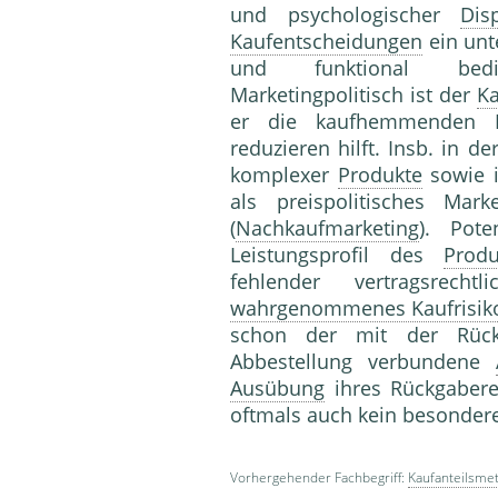
und psycho­logischer
Dis
Kaufentscheidungen
ein unt
und funktional beding
Marketingpolitisch ist der
Ka
er die kaufhemmenden 
reduzieren hilft. Insb. in de
komplexer
Produkte
sowie i
als preispoli­tisches Ma
(
Nachkaufmarketing
). Pote
Leistungs­profil des
Produ
fehlender vertragsrechtl
wahrgenommenes Kaufrisik
schon der mit der Rüc
Abbestellung ver­bundene
Ausübung
ihres Rückgaberec
oftmals auch kein besondere
Vorhergehender Fachbegriff:
Kaufanteilsme