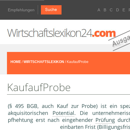
Empfehlungen
A
B
C
D
E
HOME
/
WIRTSCHAFTSLEXIKON
/ KaufaufProbe
KaufaufProbe
(§ 495 BGB, auch Kauf zur Probe) ist ein spe­
akquisitorischen
Potential
. Die unternehme­ri
pfhehtung erst nach eingehender
Prüfung
durch
einbarten Frist (Billigungsf