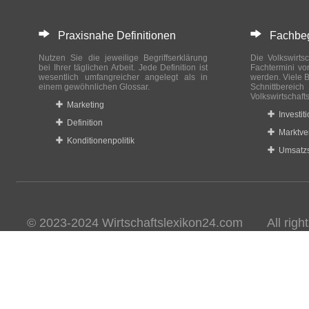
Praxisnahe Definitionen
Fachbegri
Nutzen Sie die jeweilige Begriffserklärung
Die Volkswirtsc
bei Ihrer täglichen Arbeit. Jede Definition ist
Fachtermini vo
wesentlich umfangreicher angelegt als in
werden. Viele B
einem gewöhnlichen Glossar.
Schnittberei
Volkswirtschaft
Marketing
Investit
Definition
Marktve
Konditionenpolitik
Umsatzs
© 2023-2024 Wirtschaftslexikon24.com All rights