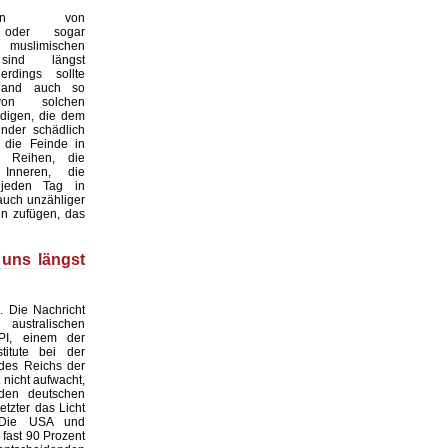
ungen von
n oder sogar
en muslimischen
sind längst
lerdings sollte
hland auch so
on solchen
digen, die dem
nder schädlich
 die Feinde in
 Reihen, die
Inneren, die
 jeden Tag in
auch unzähliger
n zufügen, das
 uns längst
. Die Nachricht
stralischen
PI, einem der
titute bei der
des Reichs der
t nicht aufwacht,
den deutschen
etzter das Licht
 Die USA und
 fast 90 Prozent