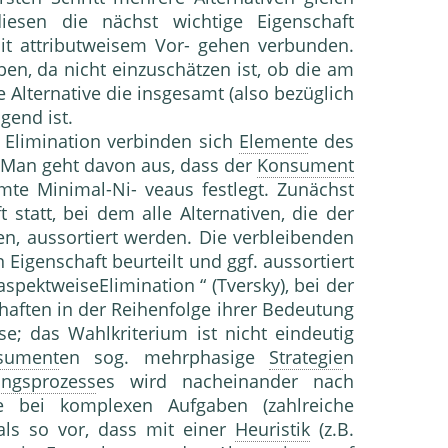
esen die nächst wichti­ge Eigenschaft
t attributweisem Vor- gehen verbunden.
en, da nicht einzu­schätzen ist, ob die am
 Alternative die insgesamt (also bezüglich
gend ist.
 Elimination verbinden sich
Element
e des
. Man geht davon aus, dass der
Konsument
mmte Minimal-Ni- veaus festlegt. Zunächst
t statt, bei dem alle Alternativen, die der
n, aussor­tiert werden. Die verbleibenden
Eigen­schaft beurteilt und ggf. aussortiert
„aspektweiseElimination “ (Tversky), bei der
haften in der Reihenfolge ihrer Bedeu­tung
se; das Wahlkriterium ist nicht eindeutig
sument
en sog. mehrphasige
Strategie
n
ungsprozess
es wird nacheinander nach
re bei komplexen Aufgaben (zahlreiche
als so vor, dass mit einer
Heuristik
(z.B.