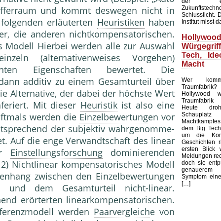
der ents
Zukunftstechn
offerraum und kommt deswegen nicht in
Schlusslicht. 
 folgenden erläu­terten
Heuristiken
haben
Institut misst d
er, die anderen nichtkompen­satorischen.
Holly
s Modell Hierbei werden alle zur Auswahl
Würgegri
Tech, Ide
inzeln (alternativenweises Vorgehen)
Macht
anten Eigen­schaften bewertet. Die
dann additiv zu einem Gesamturteil über
Wer komma
Traumfabrik? 
ie Alter­native, der dabei der höchste Wert
Hollywood w
Traumfabrik 
feriert. Mit dieser
Heuristik
ist also eine
Heute dr
Schaupl
Oft­mals werden die
Einzelbewertung
en vor
Machtkampfes
ntsprechend der subjektiv wahrgenomme­
dem Big Tech,
um die Kont
. Auf die enge Verwandtschaft des li­near
Geschichten r
ersten Blick
er
Einstellungsforschung
dominierenden
Meldungen rec
. 2) Nichtlinear kompensatorisches Modell
doch sie entp
genauerem 
enhang zwischen den Einzelbewer­tungen
Symptom einer
[…]
 und dem Gesamturteil nicht-linear.
hend erörterten linear­kompensatorischen.
fferenzmodell werden
Paarvergleich
e von