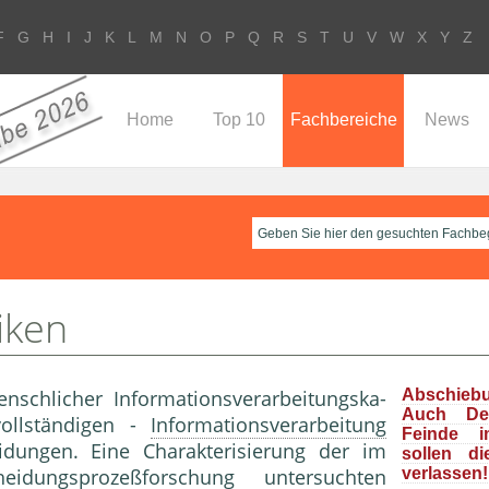
F
G
H
I
J
K
L
M
N
O
P
Q
R
S
T
U
V
W
X
Y
Z
Home
Top 10
Fachbereiche
News
iken
nschlicher Informationsverarbeitungska­
Abschieb
Auch Deu
vollständigen -
Informationsverarbeitung
Feinde i
idungen. Eine Charakterisierung der im
sollen d
heidungsprozeßforschung
un­tersuchten
verlassen!