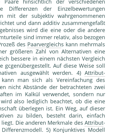
e Paare hinsichtlich der verschiedenen
ie Differenzen der Einzel­bewertungen
nen mit der subjektiv wahrgenommenen
ichtet und dann ad­ditiv zusammengefaßt
gebnisses wird die eine oder die andere
amturteile sind immer relativ, also bezogen
 Prozeß des
Paarvergleich
s kann mehrmals
er größeren Zahl von Alternativen eine
eich bessere in einem nächsten Vergleich
ve gcgenübergestellt. Auf diese Weise soll
rnativen ausgewählt werden. 4)
Attribut-
kann man sich als Vereinfachung des
rden nicht Abstände der betrachteten zwei
chaften im Kalkül verwendet, sondern nur
rd al­so lediglich beachtet, ob die eine
nschaft überlegen ist. Ein Weg, auf dieser
tiven zu bilden, besteht darin, einfach
 liegt. Die anderen Merkmale des
Attribut
-
Diffe­renzmodell. 5)
Konjunktives Modell