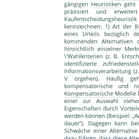
gängigen
Heuristiken
geht 
präzi­siert und erweit
Kaufentscheidungsheur
kennzeichnen: 1) Art der
B
eines Urteils bezüglich d
kommen­den Alternativen o
hinsichtlich einzelner Me
\'Wahlkriterien (z. B. Ents
identifizierte zufriedenst
Informationsverarbei­tung (z
V orgehen). Häufig ge
kompensatorische und ni
Kompensatorische Modelle
b
einer zur Auswahl stehend
Eigenschaf­ten durch Vortei
werden können (Beispiel: „Au
dauer“). Dagegen kann be
Schwäche einer Alternative
dazu führen, dass diese Alte