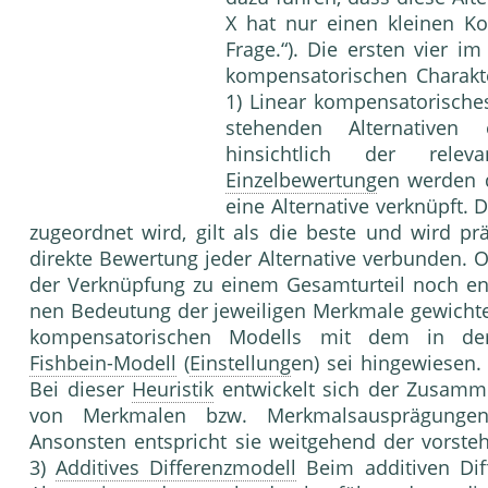
X hat nur einen kleinen K
Frage.“). Die ersten vier im
kompensatori­schen Charakt
1) Linear kompensatorische
stehenden Alternativen e
hinsichtlich der relev
Einzelbewertung
en werden 
eine Alternative verknüpft. D
zugeord­net wird, gilt als die beste und wird prä
direkte Be­wertung jeder Alternative verbunden. 
der Verknüpfung zu einem Gesamturteil noch e
nen Bedeutung der jeweiligen Merkmale ge­wichtet
kompensatorischen Modells mit dem in d
Fishbein-Modell
(
Einstellung
en) sei hin­gewiesen
Bei dieser
Heuristik
entwickelt sich der Zu­samm
von Merkmalen bzw. Merkmals­ausprägungen
Ansonsten entspricht sie weit­gehend der vorste
3)
Additives Differenzmodell
Beim additiven Di