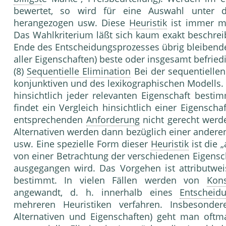
bewertet, so wird für eine Auswahl unter di
herangezogen usw. Diese
Heuristik
ist immer mi
Das Wahlkriterium läßt sich kaum exakt beschreib
Ende des Entschei­dungsprozesses übrig bleibende
aller Eigen­schaften) beste oder insgesamt befriedi
(8)
Sequentielle Elimination
Bei der sequentiellen
konjunktiven und des lexi­kographischen Modells
hinsichtlich jeder rele­vanten Eigenschaft besti
findet ein Vergleich hinsichtlich einer Eigenschaf
entsprechenden
Anforderung
nicht gerecht werde
Alternativen werden dann bezüglich einer anderen 
usw. Eine spezielle Form dieser
Heuristik
ist die 
von einer Betrachtung der verschiedenen Ei­gensc
ausgegangen wird. Das Vorgehen ist at­tributwei
bestimmt. In vielen Fällen werden von
Kon
angewandt, d. h. innerhalb eines
Entscheid
mehreren Heuristi­ken verfahren. Insbesonde
Alternativen und Ei­genschaften) geht man oftm