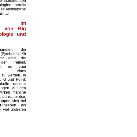
cheidenden
ologien bereits
Das australische
as […]
wood im
ff von Big
ologie und
ndiert die
(Symbolbild:KI)
ar einst die
der Freiheit.
oht es zum
atz eines
 zu werden, in
 KI und Politik
rolle unserer
ingen. Auf den
 wirken manche
ht unscheinbar,
uppen sich bei
Hinsehen als
 viel größeren