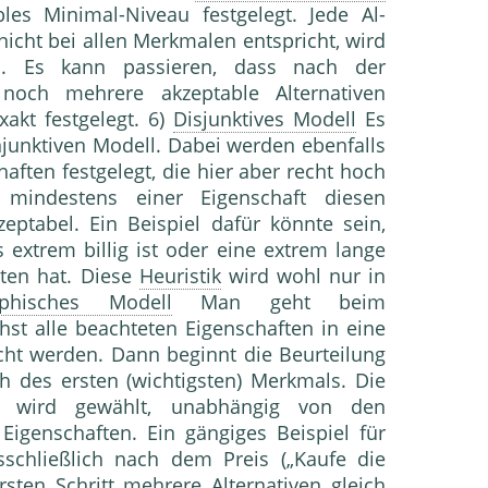
bles Minimal-Niveau festgelegt. Jede Al­
nicht bei allen Merkmalen entspricht, wird
n. Es kann passieren, dass nach der
 noch mehrere akzeptable Alternativen
xakt festgelegt. 6)
Disjunktives Modell
Es
junktiven Modell. Dabei werden ebenfalls
haften festgelegt, die hier aber recht hoch
i mindestens einer Eigenschaft diesen
zeptabel. Ein Beispiel dafür könn­te sein,
extrem billig ist oder eine extrem lan­ge
sten hat. Diese
Heuristik
wird wohl nur in
aphisches Modell
Man geht beim
st alle beachteten Ei­genschaften in eine
ht werden. Dann beginnt die Beurteilung
ich des ersten (wichtigsten) Merkmals. Die
e wird gewählt, un­abhängig von den
Eigenschaften. Ein gängiges Beispiel für
schließlich nach dem Preis („Kaufe die
sten Schritt meh­rere Alternativen gleich