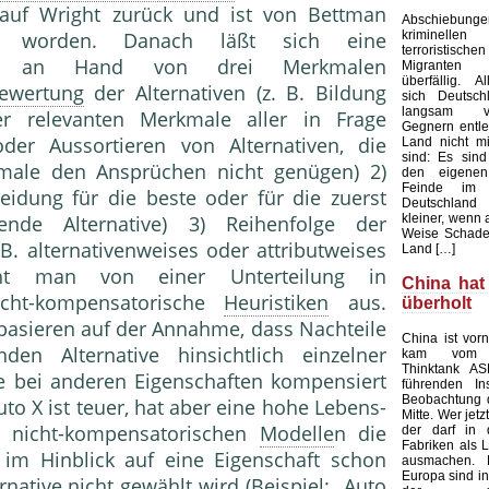
auf Wright zurück und ist von Bettman
Abschieb
kriminelle
ert worden. Danach läßt sich eine
terroristisch
istik an Hand von drei Merkmalen
Migranten 
überfällig. Al
ewertung
der Alternativen (z. B. Bildung
sich Deutsc
langsam v
er re­levanten Merkmale aller in Frage
Gegnern entle
der Aussortieren von Alternativen, die
Land nicht mi
sind: Es sind
rkmale den Ansprüchen nicht genügen) 2)
den eigenen
Feinde im 
cheidung für die beste oder für die zuerst
Deutschland
kleiner, wenn 
ellende Al­ternative) 3) Reihenfolge der
Weise Schade
.B. alternativenweises oder attribut­weises
Land […]
ht man von einer Unterteilung in
China hat
cht-kompensato­rische
Heuristiken
aus.
überholt
asieren auf der Annahme, dass Nachteile
China ist vorn
en Al­ternative hinsichtlich einzelner
kam vom au
Thinktank AS
le bei anderen Eigenschaften kompensiert
führenden Ins
Beobachtung 
­to X ist teuer, hat aber eine hohe Lebens­
Mitte. Wer jetz
i nicht-kompensatorischen
Modelle
n die
der darf in 
Fabriken als L
 im Hinblick auf eine Eigenschaft schon
ausmachen.
Europa sind in
rnative nicht gewählt wird (Beispiel: „Auto