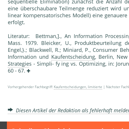
sequentielle Elimi­nation) zunächst die Anzahl
eine über­schaubare Teilmenge reduziert wird 
linear kompensatorisches Modell) eine genauere 
erfolgt.
Literatur: Bettman,]., An Information Process
Mass. 1979. Bleicker, U., Produktbeurteilung 
Engel,}.; Black­well, R.; Miniard, P., Consumer Beh
Information und
Kaufentscheidung
, Berlin, New
Strategie
s - Simpli- fy ing vs. Optimizing, in: Joru
60 - 67.
Vorhergehender Fachbegriff:
Kaufentscheidungen, limitierte
| Nächster Fachb
Diesen Artikel der Redaktion als fehlerhaft meld