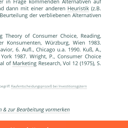
 der in Frage kommenden Alternativen auf
und dann mit einer anderen
Heuristik
(z.B.
Beurteilung der verbliebenen Alternativen
ing Theory of Consumer Choice, Reading,
der Kon­sumenten, Würzburg, Wien 1983.
avior, 6. Aufl., Chicago u.a. 1990. Kuß, A.,
 York 1987. Wright, P., Consumer Choice
nal of
Marketing
Re­search, Vol 12 (1975), S.
egriff:
Kaufentscheidungsprozeß bei Investitionsgütern
en & zur Bearbeitung vormerken