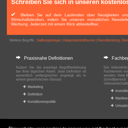
Schreiben Sie sich in unseren kostenlo
Bleiben Sie auf dem Laufenden über Neuigkeiten und 
Wirtschaftslexikon, indem Sie unseren monatlichen Newslett
Werbung. Jederzeit mit einem Klick abbestellbar.
Weitere Begriffe :
Gattungsimage
|
Gegenstandstheorie
|
Dienstleistung, Die
Praxisnahe Definitionen
Fachbegri
Nutzen Sie die jeweilige Begriffserklärung
Die Volkswirtsc
bei Ihrer täglichen Arbeit. Jede Definition ist
Fachtermini vo
wesentlich umfangreicher angelegt als in
werden. Viele B
einem gewöhnlichen Glossar.
Schnittberei
Volkswirtschaft
Marketing
Investit
Definition
Marktve
Konditionenpolitik
Umsatzs