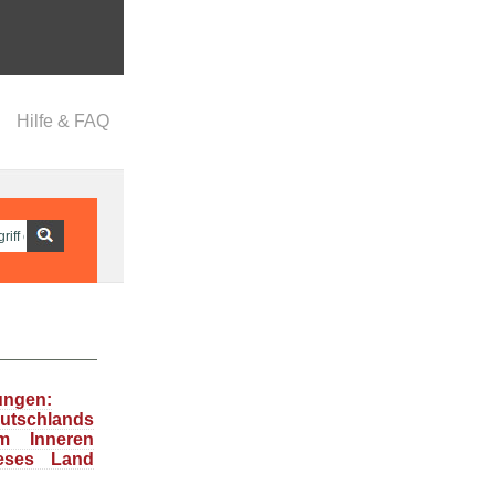
Hilfe & FAQ
ungen:
tschlands
m Inneren
ieses Land