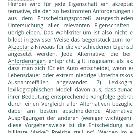
Hierbei wird für jede Eigenschaft ein akzep­ta
ternative, die den so bestimmten Anforde­rungen 
aus dem
Entscheidungsprozeß
ausge­schiede
Untersuchung aller relevanten Eigenschaf­ten
übrigbleiben. Das Wahlkriterium ist also nicht e
bildet in gewisser Weise das Gegenstück zum kon
Akzeptanz
-Niveaus für die ver­schiedenen Eigensc
angesetzt werden. Jede Alter­native, die be
Anforderungen
entspricht, gilt insge­samt als ak
dass man sich für ein Auto entscheidet, wenn es 
Lebensdauer
oder extrem niedrige Unter­haltsko
Ausnahmefällen angewendet. 7)
Lexikogr
lexikographischen Modell davon aus, dass zunäch
ihrer Bedeutung entspre­chende
Rangfolge
gebrac
durch einen Ver­gleich aller Alternativen bezügl
dabei am besten abschneidende Alternativ
Ausprägungen der ande­ren (weniger wichtigen) 
diese Vorgehensweise ist die Entscheidung aus
billigst
e Marke“; Preis­beurteilung). Werden im er