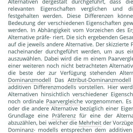
Alternativen dergestalt durchgeführt, dass di
relevanten Eigenschaften ver­glichen und d
festgehalten werden. Diese Differenzen kön
Bedeutung der verschie­denen Eigenschaften gew
werden. In Abhängig­keit vom Vorzeichen des Er
Alternative präfe- riert. Die sich ergebenden Ges
auf die jeweils andere Alternative. Der skizzierte
nachein­ander durchgeführt werden, um aus ein
auszu­wählen. Dabei wird die m einem Paarver­gl
ei­ner weiteren noch nicht betrachteten Alternati
die beste der zur Verfügung ste­henden Alte
Dominanzmodell
Das
Attribut-Dominanzmodell
additiven Diffe­renzmodells vorstellen. Hier we
Alternativen hinsichtlich verschiedener Eigens
noch ordina­le
Paarvergleich
e vorgenommen. Es wi
oder die an­dere Alternative bezüglich einer Eige
Grundlage eine
Präferenz
für eine der Alterna
abzuzählen, bei welcher die
Mehrheit
der Vorzüge
Dominanz
- modells entsprechen dem additiven 