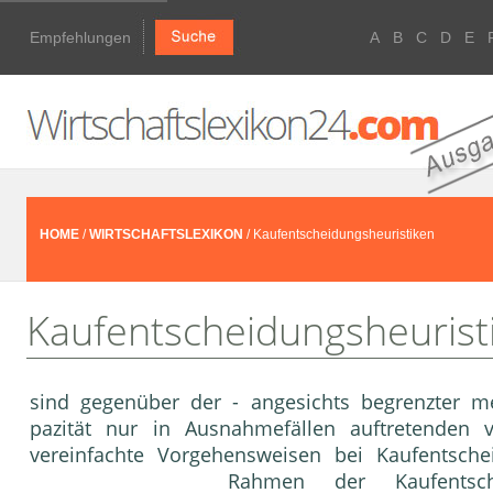
Empfehlungen
A
B
C
D
E
HOME
/
WIRTSCHAFTSLEXIKON
/ Kaufentscheidungsheuristiken
Kaufentscheidungsheurist
sind gegenüber der - angesichts begrenzter me
pazität nur in Ausnahmefällen auftretenden 
vereinfachte Vorgehensweisen bei Kauf­entsche
Rahmen der
Kaufentsc