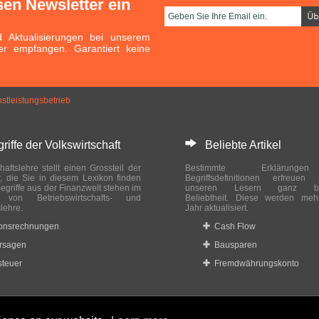
sen Newsletter ein
Aktualisierungen bei unserem
er empfangen. Garantiert keine
nstleistungsbetrieb
ffe der Volkswirtschaft
Beliebte Artikel
haftslehre stellt einen Grossteil der
Bestimmte Erklärung
r, die Sie in diesem Lexikon finden
Begriffsdefinitionen erfreuen
egriffe aus der Finanzwelt stehen im
unseren Lesern ganz bes
ch von Betriebswirtschafts- und
Beliebtheit. Diese werden meh
slehre.
Jahr aktualisiert.
ionsrechnungen
Cash Flow
rsagen
Bausparen
teuer
Fremdwährungskonto