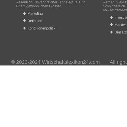
wesentlich umfangreicher angelegt als in
werden. Viele B
einem gewöhnlichen Glossar.
Schnittberei
Volkswirtschaft
Marketing
Investit
Definition
Marktve
Konditionenpolitik
Umsatzs
© 2023-2024 Wirtschaftslexikon24.com All rights