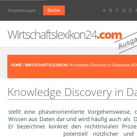
Empfehlungen
A
B
C
D
E
HOME
/
WIRTSCHAFTSLEXIKON
/ Knowledge Discovery in Databases (K
Knowledge Discovery in D
stellt eine phasenorientierte Vorgehensweise,
Wissen aus Daten dar und wird häufig auch als
D
Er bezeichnet konkret den nichttrivialen Pro
potentiell nützlicher und