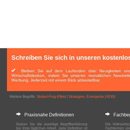
Schreiben Sie sich in unseren kostenlo
Bleiben Sie auf dem Laufenden über Neuigkeiten und 
Wirtschaftslexikon, indem Sie unseren monatlichen Newslett
Werbung. Jederzeit mit einem Klick abbestellbar.
Weitere Begriffe :
Boiled-Frog-Effekt
|
Strategien, Emergente
|
ROGI
Praxisnahe Definitionen
Fachbegri
Nutzen Sie die jeweilige Begriffserklärung
Die Volkswirtsc
bei Ihrer täglichen Arbeit. Jede Definition ist
Fachtermini vo