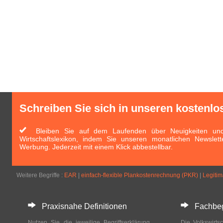
Schreiben Sie sich in unseren kostenlo
Bleiben Sie auf dem Laufenden über Neuigkeiten und 
Wirtschaftslexikon, indem Sie unseren monatlichen Newslett
Werbung. Jederzeit mit einem Klick abbestellbar.
Weitere Begriffe :
EAR
|
einfach-flexible Plankostenrechnung (PKR)
|
Legitim
Praxisnahe Definitionen
Fachbegri
Nutzen Sie die jeweilige Begriffserklärung
Die Volkswirtsc