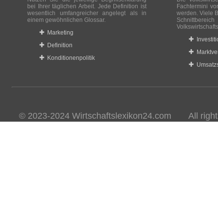
bei Ihrer täglichen Arbeit. Jede Definition ist
Fachtermini vo
wesentlich umfangreicher angelegt als in
werden. Viele B
einem gewöhnlichen Glossar.
Schnittberei
Volkswirtschaft
Marketing
Investit
Definition
Marktve
Konditionenpolitik
Umsatzs
© 2023-2024 Wirtschaftslexikon24.com All rights