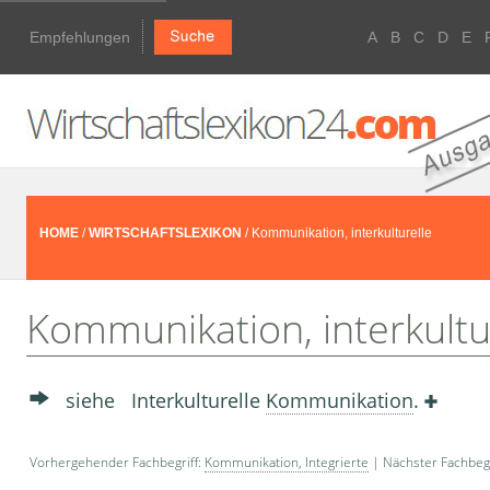
Empfehlungen
A
B
C
D
E
HOME
/
WIRTSCHAFTSLEXIKON
/ Kommunikation, interkulturelle
Kommunikation, interkultu
siehe Interkulturelle
Kommunikation
.
Vorhergehender Fachbegriff:
Kommunikation, Integrierte
| Nächster Fachbegr