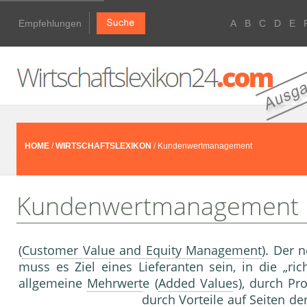
Empfehlungen
A
B
C
D
E
HOME
/
WIRTSCHAFTSLEXIKON
/ Kundenwertmanagement
Kundenwertmanagement
(
Customer Value and Equity Management
). Der 
muss es Ziel eines Lieferanten sein, in die „ri
allgemeine
Mehrwert
e (
Added Value
s), durch Pr
durch Vorteile auf Seiten d