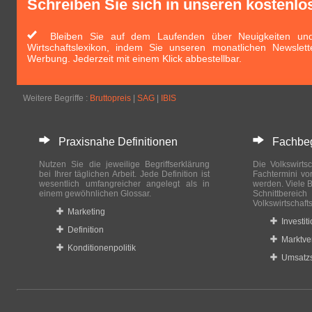
Schreiben Sie sich in unseren kostenlo
Bleiben Sie auf dem Laufenden über Neuigkeiten und 
Wirtschaftslexikon, indem Sie unseren monatlichen Newslett
Werbung. Jederzeit mit einem Klick abbestellbar.
Weitere Begriffe :
Bruttopreis
|
SAG
|
IBIS
Praxisnahe Definitionen
Fachbegri
Nutzen Sie die jeweilige Begriffserklärung
Die Volkswirtsc
bei Ihrer täglichen Arbeit. Jede Definition ist
Fachtermini vo
wesentlich umfangreicher angelegt als in
werden. Viele B
einem gewöhnlichen Glossar.
Schnittberei
Volkswirtschaft
Marketing
Investit
Definition
Marktve
Konditionenpolitik
Umsatzs