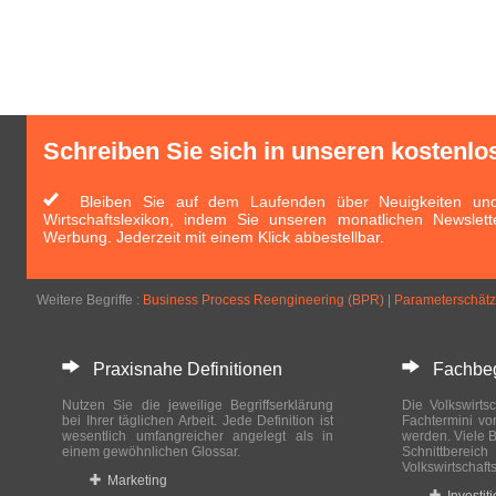
Schreiben Sie sich in unseren kostenlo
Bleiben Sie auf dem Laufenden über Neuigkeiten und 
Wirtschaftslexikon, indem Sie unseren monatlichen Newslett
Werbung. Jederzeit mit einem Klick abbestellbar.
Weitere Begriffe :
Business Process Reengineering (BPR)
|
Parameterschät
Praxisnahe Definitionen
Fachbegri
Nutzen Sie die jeweilige Begriffserklärung
Die Volkswirtsc
bei Ihrer täglichen Arbeit. Jede Definition ist
Fachtermini vo
wesentlich umfangreicher angelegt als in
werden. Viele B
einem gewöhnlichen Glossar.
Schnittberei
Volkswirtschaft
Marketing