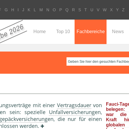
F
G
H
I
J
K
L
M
N
O
P
Q
R
S
T
U
V
W
X
Y
Z
Home
Top 10
Fachbereiche
News
ungsverträge mit einer
Vertragsdauer
von
Fauci-Tag
belegen: 
en sein: spezielle
Unfallversicherung
en,
war die 
gepäckversicherung
en, die nur für einen
Kraft h
chlossen werden.
global