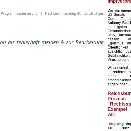
Impfverbr
Die von einem
e Programmoptimierung
| Nächster Fachbegriff:
Kurzfristiger
US-Senats ve
Corona-Tag
Anthony Fauc
mächtigsten
Gesundheit
USA, offenba
dessen verb
on als fehlerhaft melden & zur Bearbeitung
Egoismus, m
Öffentlichk
absichtlich üb
Gefährlichke
Virus belog, um
internatio
Wissensc
inszenieren; 
einmal 
erschreckende
angeblichen [
Reichsbür
Prozess:
“Rechtss
Exempel 
will
Hauptangekla
XIII. Pri