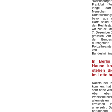
“Reichsbürge
Frankfurt (F
lange dar
Mensc
Untersuchung
bevor aus rec
Härte selbst 
den Rechtsstaa
wir zurück. M
7. Dezember 2
grössten Anti-
der Bundesr
durchgeführ
Polizeibeamte,
von Bund
Bundeskrimina
In Berlin
Hause k
stehen d
im Lotto 
Nachts heil 
kommen, hat 
sehr hohe Wahr
Aber ebe
Wahrscheinl
allermeist
erreichen 
unversehrt. Das
beruhigend