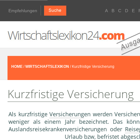
Empfehlungen
A
B
C
D
E
HOME
/
WIRTSCHAFTSLEXIKON
/ Kurzfristige Versicherung
Kurzfristige Versicherung
Als kurzfristige
Versicherung
en werden Versicher
weniger als einem Jahr bezeichnet. Das könn
Auslandsreisekrankenversicherungen oder
Reise
Urlaub bzw, befristet abges