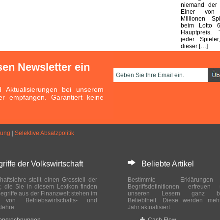
niemand der E
Einer von
Millionen Sp
beim Lotto 
Hauptpreis. 
jeder Spieler
dieser […]
sen Newsletter ein
Aktualisierungen bei unserem
er empfangen. Garantiert keine
zung
|
Selektive Absatzpolitik
ffe der Volkswirtschaft
Beliebte Artikel
haftslehre stellt einen Grossteil der
Bestimmte Erklärung
r, die Sie in diesem Lexikon finden
Begriffsdefinitionen erfreuen
egriffe aus der Finanzwelt stehen im
unseren Lesern ganz bes
ch von Betriebswirtschafts- und
Beliebtheit. Diese werden meh
slehre.
Jahr aktualisiert.