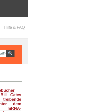
Hilfe & FAQ
ebücher
Bill Gates
treibende
inter dem
en mRNA-