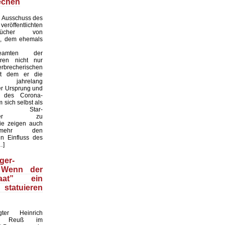
echen
 Ausschuss des
röffentlichten
ebücher von
i, dem ehemals
sbeamten der
ren nicht nur
recherischen
it dem er die
eit jahrelang
er Ursprung und
it des Corona-
 sich selbst als
naler Star-
haftler zu
sie zeigen auch
mehr den
n Einfluss des
…]
ger-
 Wenn der
taat” ein
statuieren
gter Heinrich
nz Reuß im