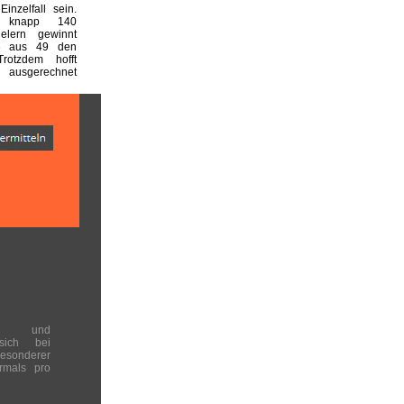
inzelfall sein.
 knapp 140
ielern gewinnt
6 aus 49 den
Trotzdem hofft
, ausgerechnet
en und
 sich bei
onderer
rmals pro