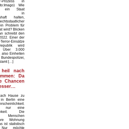
r“-Prozess in
oto:Imago) Wie
f ein Staat
hen in
shaft halten,
htsstaatlicher
ein Problem für
t wird? Blicken
an schreibt den
022. Einer der
Terror-Einsätze
epublik wird
t. Über 3.000
 also Einheiten
espolizei,
lamt […]
 heil nach
ommen: Da
ie Chancen
besser…
nach Hause zu
in Berlin eine
scheinlichkeit.
n nur eine
ichkeit. Die
en Menschen
ihre Wohnung
 ist statistisch
. Nur möchte