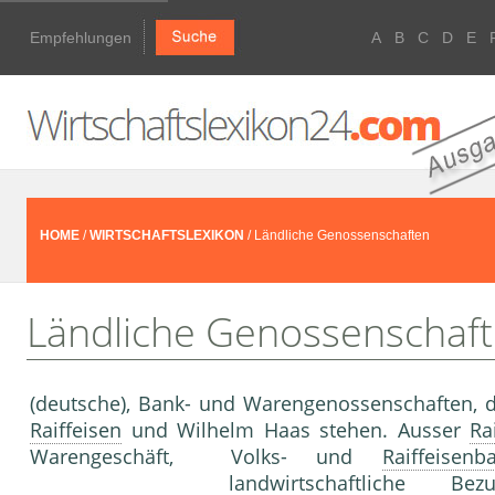
Empfehlungen
A
B
C
D
E
HOME
/
WIRTSCHAFTSLEXIKON
/ Ländliche Genossenschaften
Ländliche Genossenschaf
(deutsche), Bank- und Warengenossenschaften, di
Raiffeisen
und Wilhelm Haas stehen. Ausser
Ra
Warengeschäft, Volks- und
Raiffeisenb
landwirtschaftliche Be