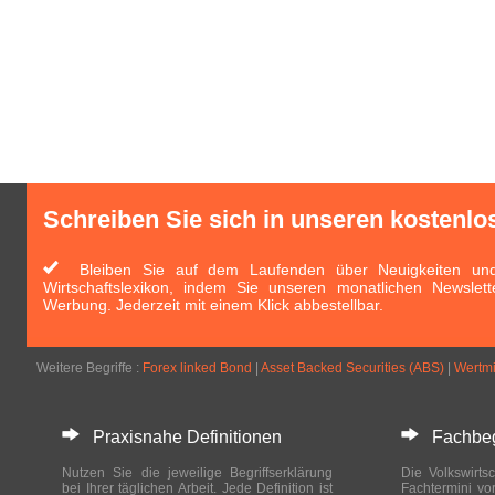
Schreiben Sie sich in unseren kostenlo
Bleiben Sie auf dem Laufenden über Neuigkeiten und 
Wirtschaftslexikon, indem Sie unseren monatlichen Newslett
Werbung. Jederzeit mit einem Klick abbestellbar.
Weitere Begriffe :
Forex linked Bond
|
Asset Backed Securities (ABS)
|
Wertm
Praxisnahe Definitionen
Fachbegri
Nutzen Sie die jeweilige Begriffserklärung
Die Volkswirtsc
bei Ihrer täglichen Arbeit. Jede Definition ist
Fachtermini vo