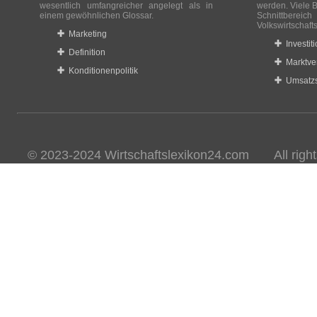
wesentlich umfangreicher angelegt als in
werden. Viele B
einem gewöhnlichen Glossar.
Schnittberei
Volkswirtschaft
Marketing
Investit
Definition
Marktve
Konditionenpolitik
Umsatzs
© 2023-2024 Wirtschaftslexikon24.com All rights