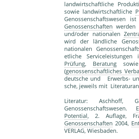
landwirtschaftliche Produ
sowie land­wirtschaftliche
P
Genossenschaftswesen ist w
Genossenschaften
wer­den 
und/oder nationalen
Zentr
wird der ländliche Genos
nationalen Genossenschaft
etliche Serviceleistungen
Prüfung
,
Beratung
sowi
(
genossenschaftliches Ver
deutsche und Erwerbs- und 
sche, jeweils mit Literatura
Literatur: Aschhoff, 
Genossenschaftswesen.
E
Potential
, 2. Auflage, F
Genossenschaften
2004,
En
VERLAG, Wiesbaden.