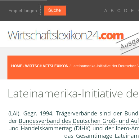
Empfehlungen
A
B
C
D
E
HOME
/
WIRTSCHAFTSLEXIKON
/ Lateinamerika-Initiative der Deutschen W
Lateinamerika-Initiative d
(LAI). Gegr. 1994. Trägerverbände sind der
Bunde
der
Bundesverband des Deutschen Groß- und Au
und Handelskammertag (DIHK) und der
Ibero-Am
das Gesamtimage Lateinam