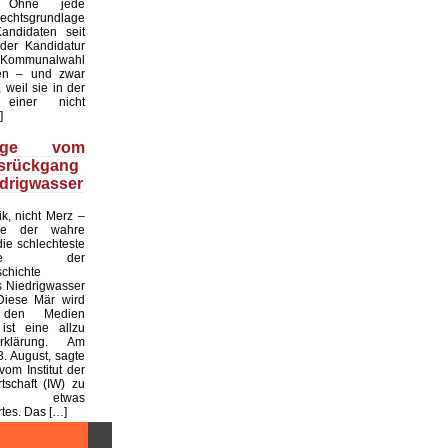
. Ohne jede
echtsgrundlage
andidaten seit
er Kandidatur
ommunalwahl
en – und zwar
 weil sie in der
einer nicht
]
üge vom
tsrückgang
drigwasser
ik, nicht Merz –
de der wahre
die schlechteste
tslage der
chichte
 Niedrigwasser
Diese Mär wird
 den Medien
ist eine allzu
klärung. Am
. August, sagte
vom Institut der
tschaft (IW) zu
 etwas
es. Das […]