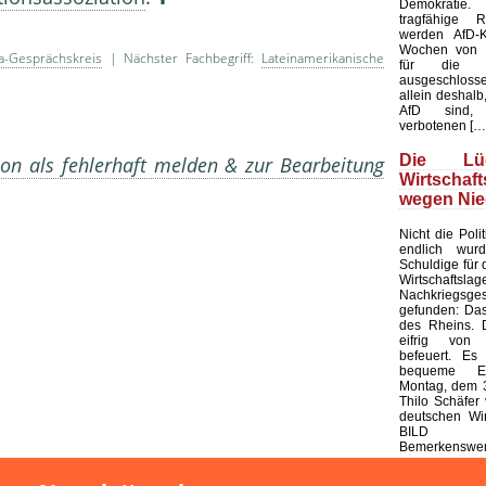
Demokratie
tragfähige R
werden AfD-K
Wochen von d
a-Gesprächskreis
| Nächster Fachbegriff:
Lateinamerikanische
für die K
ausgeschloss
allein deshalb,
AfD sind, 
verbotenen […
Die L
on als fehlerhaft melden & zur Bearbeitung
Wirtschaf
wegen Nie
Nicht die Polit
endlich wur
Schuldige für 
Wirtschaf
Nachkriegsges
gefunden: Das
des Rheins. 
eifrig von
befeuert. Es 
bequeme Er
Montag, dem 3
Thilo Schäfer 
deutschen Wir
BILD
Bemerkenswert