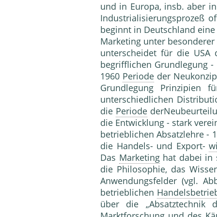
und in Europa, insb. aber i
Industrialisierungs­prozeß 
beginnt in Deutschland eine
Mar­keting unter besonderer 
unterscheidet für die USA 
begrifflichen Grundlegung -
1960
Periode
der Neukonzipi
Grundlegung Prinzipien fü
unterschiedlichen Distribu­
die
Periode
derNeubeurteilu
die Entwick­lung - stark ver
betrieblichen Absatzlehre -
die Handels- und Export-
wi
Das
Marketing
hat dabei in 
die Philosophie, das Wisse
Anwendungs­felder (vgl. Ab
betrieblichen
Handelsbetrie
über die „Absatztechnik d
Marktforschung
und des
Kä