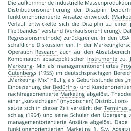
Die aufkommende industrielle Massenpro­duktion in
Distributionsorientierung der Disziplin, beide
funktionenorientierte Ansätze entwickelt (
Market
Verlauf entwickelte sich die Disziplin zu eine
Fließbandes“ verstand (Ver­kaufsorientierung). D
Regressionsme­thode) zurückgreifen. In den US
schaftliche Diskussion ein. In der Marke­tingfo
Operation
Research
auch auf den Absatzbereich 
Kombination ab­satzpolitischer
Instrumente
zu. J
Marketing
- Mix als managementorientiertes
Pro
Gutenberg
s (1955) im deutschsprachigen Berei
„Marketing- Mix“ häufig als Geburtsstunde des „m
Einbe­ziehung der
Bedürfnis
- und Kundenorien­tie
nachfrageorientierte
Marketing
abgelöst. Theodor
einer „kurzsichtigen“ (myopischen) Distributions-
setzte sich in dieser Zeit verstärkt der
Terminus
„
schlag (1964) und seine Schüler den Über­gang
managementorientierte Ansätze abge­löst. Dabei 
funktionenorientierten Mar­keting (i. S.v. Ab