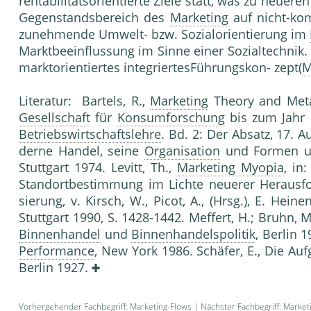
rentabilitätsorien­tierte Ziele statt, was zu ne
Gegenstandsbereich des
Marketing
auf nicht-ko
zunehmende Umwelt- bzw. Sozialorientierung im
Marktbe­einflussung im Sinne einer Sozialtechnik
marktorientiertes integriertesFührungskon- zept(
M
Literatur: Bartels, R.,
Marketing
Theory and Metat
Gesellschaft
für
Konsumforschung
bis zum Jahr 
Betriebswirtschaftslehre
. Bd. 2: Der Absatz, 17. A
derne Handel, seine
Organisation
und Formen un
Stuttgart 1974. Levitt, Th.,
Marketing Myopia
, in
Standortbestimmung im Lichte neuerer Herausf
sierung, v. Kirsch, W., Picot, A., (Hrsg.), E. He
Stuttgart 1990, S. 1428-1442. Meffert, H.; Bruhn, M
Binnenhandel
und
Binnenhandelspolitik
, Berlin 
Performance
, New York 1986. Schäfer, E., Die Au
Berlin 1927.
Vorhergehender Fachbegriff:
Marketing-Flows
| Nächster Fachbegriff:
Market