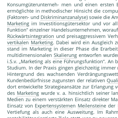
Konsumgüterunterneh- men und einen ersten Ei
ermöglichte in methodischer Hinsicht die compu
(Fak­toren- und
Diskriminanzanalyse
) sowie die A
Marketing
im Investitionsgütersektor und vor a
Funktion“ einzelner Handelsunternehmen, wor­au
Rückwärtsintegration
und preisaggressi­vem Verh
vertikal
en
Marketing
. Dabei wird ein Ausgleich
stand im Marke­ting in dieser Phase die Erarbe
multidimen­sionalen
Skalierung
entworfen wurde
i.S.v. „Marketing als eine Führungsfunktion“. A
Studium. In der Praxis gingen gleichzeitig imm
Hin­tergrund des wachsenden Verdrängungs­wet
Kundenbedürfnisse zugunsten der relati­ven
Quali
dort entwickelte Strategieansätze zur Erlangung 
des
Marketing
wurde v. a. hinsichtlich seiner lan
Medien zu einem verstärkten Einsatz direkter M
Einsatz von
Expertensysteme
n
Meilenstein
e der
Vertiefung als auch eine Ausweitung. Im Rahme