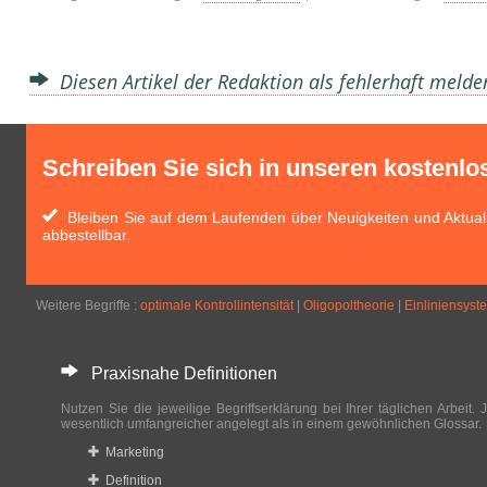
Diesen Artikel der Redaktion als fehlerhaft meld
Schreiben Sie sich in unseren kostenlo
Bleiben Sie auf dem Laufenden über Neuigkeiten und Aktuali
abbestellbar.
Weitere Begriffe :
optimale Kontrollintensität
|
Oligopoltheorie
|
Einliniensyst
Praxisnahe Definitionen
Nutzen Sie die jeweilige Begriffserklärung bei Ihrer täglichen Arbeit. J
wesentlich umfangreicher angelegt als in einem gewöhnlichen Glossar.
Marketing
Definition