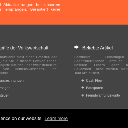
Aktualisierungen bei unserem
er empfangen. Garantiert keine
ffe der Volkswirtschaft
Beliebte Artikel
haftslehre stellt einen Grossteil der
Bestimmte Erklärung
r, die Sie in diesem Lexikon finden
Begriffsdefinitionen erfreuen
egriffe aus der Finanzwelt stehen im
unseren Lesern ganz bes
ch von Betriebswirtschafts- und
Beliebtheit. Diese werden meh
slehre.
Jahr aktualisiert.
ionsrechnungen
Cash Flow
rsagen
Bausparen
teuer
Fremdwährungskonto
rience on our website.
Learn more
 reserved.
Home
|
Datenschutzbestimmungen
|
Impressum
|
Rechtlic