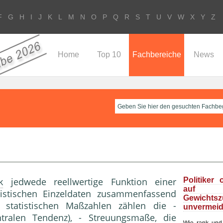
F
G
H
I
J
K
L
M
N
O
P
Q
R
S
T
U
V
W
X
Y
Z
Home
Top 10
Fachbereiche
News
k
jedwede reellwertige Funktion einer
Politiker 
au
istischen Einzeldaten zusammenfassend
Gewichts
 statistischen Maßzahlen zählen die -
unvermeid
tralen Tendenz), -
Streuungsmaße
, die