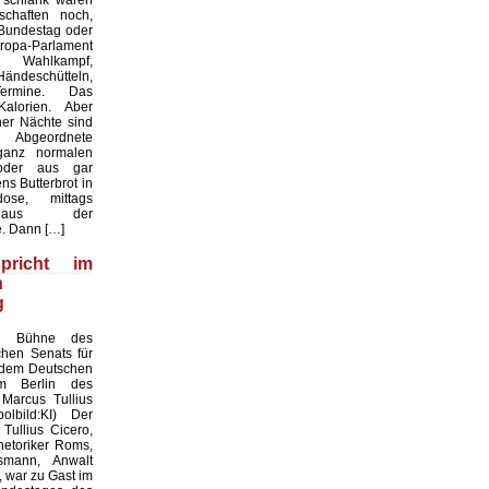
 schlank waren
chaften noch,
 Bundestag oder
a-Parlament
 Wahlkampf,
Händeschütteln,
ermine. Das
Kalorien. Aber
er Nächte sind
 Abgeordnete
anz normalen
oder aus gar
s Butterbrot in
ose, mittags
 aus der
. Dann […]
pricht im
n
g
ie Bühne des
chen Senats für
 dem Deutschen
m Berlin des
Marcus Tullius
olbild:KI) Der
Tullius Cicero,
etoriker Roms,
smann, Anwalt
 war zu Gast im