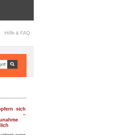
Hilfe & FAQ
opfern sich
f –
zunahme
lich