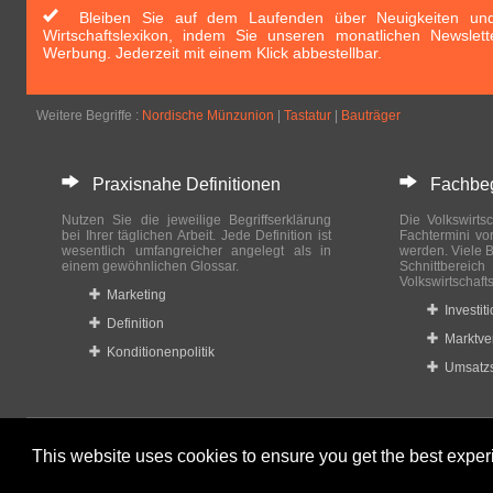
Bleiben Sie auf dem Laufenden über Neuigkeiten und 
Wirtschaftslexikon, indem Sie unseren monatlichen Newslett
Werbung. Jederzeit mit einem Klick abbestellbar.
Weitere Begriffe :
Nordische Münzunion
|
Tastatur
|
Bauträger
Praxisnahe Definitionen
Fachbegri
Nutzen Sie die jeweilige Begriffserklärung
Die Volkswirtsc
bei Ihrer täglichen Arbeit. Jede Definition ist
Fachtermini vo
wesentlich umfangreicher angelegt als in
werden. Viele B
einem gewöhnlichen Glossar.
Schnittberei
Volkswirtschaft
Marketing
Investit
Definition
Marktve
Konditionenpolitik
Umsatzs
This website uses cookies to ensure you get the best expe
© 2023-2024 Wirtschaftslexikon24.com All rights