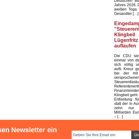
Deutschen Bu
Jahres 2026. 
weißen Toga s
Gesandter […]
Eingedamp
“Steuerent
Klingbeil
Lügenfritz
auflaufen
Die CDU sieh
einmal von de
sich völlig u
aufs Kreuz ge
bei der mit
versprochene
Steuerentlast
Referenten
Finanzministe
Klingbeil geht 
Entlastung fü
statt der in Au
zehn nur 
Milliarden Eur
– […]
sen Newsletter ein