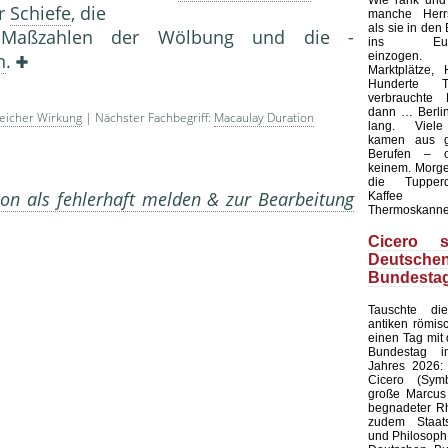
Wie rank und
er
Schiefe
, die
manche Herrs
als sie in den
 Maßzahlen der Wölbung und die -
ins Europ
einzogen.
n
.
Marktplätze, 
Hunderte T
verbrauchte 
dann … Berlin
eicher Wirkung
| Nächster Fachbegriff:
Macaulay Duration
lang. Viele
kamen aus g
Berufen – 
keinem. Morgen
die Tupperd
on als fehlerhaft melden & zur Bearbeitung
Kaffee
Thermoskanne
Cicero s
Deutsche
Bundesta
Tauschte d
antiken römis
einen Tag mit
Bundestag i
Jahres 2026: 
Cicero (Symb
große Marcus 
begnadeter Rh
zudem Staat
und Philosoph,