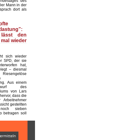
ndestages des
Der Mann in der
prach dort als
fte
lastung”:
 lässt den
 mal wieder
t sich wieder
r SPD, der sie
nterworfen hat,
legt – diesmal
 Riesengetöse
n
ung. Aus einem
entwurf des
riums von Lars
hervor, dass die
r Arbeitnehmer
ssicht gestellten
noch sieben
o betragen soll