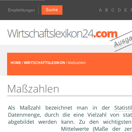
Empfehlungen
A
B
C
D
E
HOME
/
WIRTSCHAFTSLEXIKON
/ Maßzahlen
Maßzahlen
Als Maßzahl bezeichnet man in der
Statisti
Datenmenge, durch die eine Vielzahl von stat
abgebildet werden kann. Zu den wichtigsten
Mittelwerte
(Maße der zen