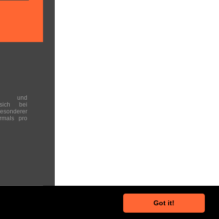
en und
 sich bei
onderer
rmals pro
Got it!
he Hinweise