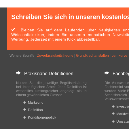
Schreiben Sie sich in unseren kostenlo
Bleiben Sie auf dem Laufenden über Neuigkeiten und 
Wirtschaftslexikon, indem Sie unseren monatlichen Newslett
Werbung. Jederzeit mit einem Klick abbestellbar.
Weitere Begriffe :
Zuverlässigkeitstheorie
|
Grundkreditanstalten
|
Lernkurve
Praxisnahe Definitionen
Fachbegri
Nutzen Sie die jeweilige Begriffserklärung
Die Volkswirtsc
bei Ihrer täglichen Arbeit. Jede Definition ist
Fachtermini vo
wesentlich umfangreicher angelegt als in
werden. Viele B
einem gewöhnlichen Glossar.
Schnittberei
Volkswirtschaft
Marketing
Investit
Definition
Marktve
Konditionenpolitik
Umsatzs