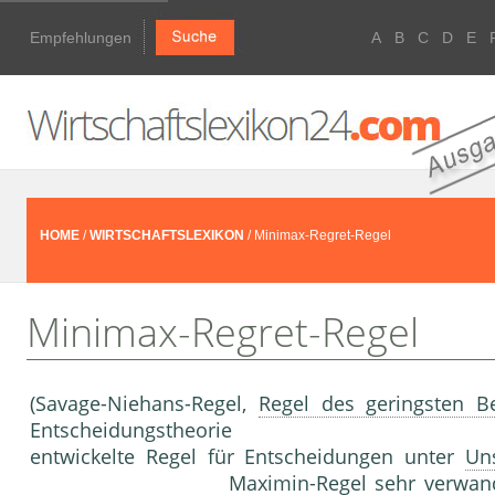
Empfehlungen
A
B
C
D
E
HOME
/
WIRTSCHAFTSLEXIKON
/ Minimax-Regret-Regel
Minimax-Regret-Regel
(Savage-Niehans-Re­gel,
Regel des geringsten B
Entscheidungstheorie
entwickelte Regel für Entscheidungen unter
Uns
Maximin-Regel
sehr verwand