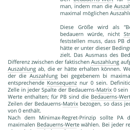
man, indem man die
Ausza
maximal möglichen Auszah­lu
Diese Größe wird als “Be
bedauern würde, nicht
St
feststellen muss, dass PB 
hätte er unter dieser Be­di
zielt. Das Ausmass des Be
Differenz zwischen der fakti­schen
Auszahlung
aufg
Auszahlung
ab, die er hätte erhal­ten können. W
der die
Auszahlung
bei gegebenem bi maximal
entsprechende
Konsequenz
nur 0 sein. Definit
Zelle in jeder Spalte der Bedauerns-
Matrix
0 sein 
Werte ent­halten; für PB sind die
Bedauerns-Wer
Zeilen der Bedau­erns-
Matrix
bezogen, so dass je
von 0 enthält.
Nach dem Minimax-Regret-Prinzip sollte PA 
maximalen
Bedauerns-Wert
e wählen. Bei jeder 