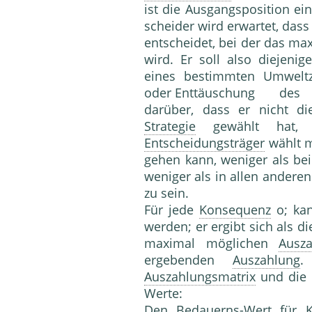
ist die Ausgangsposition ei
scheider wird erwartet, dass
entscheidet, bei der das ma
wird. Er soll also diejeni
eines bestimmten Umweltz
oder Enttäuschung 
darüber, dass er nicht d
Strategie
gewählt hat, 
Entscheidungsträger
wählt m
ge­hen kann, weniger als bei 
weniger als in allen anderen
zu sein.
Für jede
Konsequenz
o; ka
werden; er ergibt sich als d
ma­ximal möglichen
Ausz
ergebenden
Auszahlung
.
Auszahlungsmatrix
und die 
Werte:
Den
Bedauerns-Wert
für