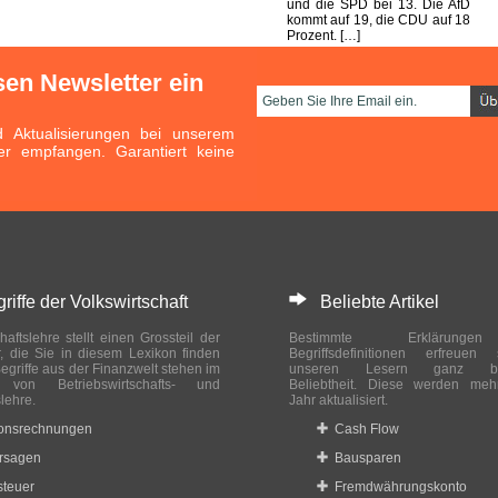
und die SPD bei 13. Die AfD
kommt auf 19, die CDU auf 18
Prozent. […]
sen Newsletter ein
Aktualisierungen bei unserem
er empfangen. Garantiert keine
ffe der Volkswirtschaft
Beliebte Artikel
haftslehre stellt einen Grossteil der
Bestimmte Erklärung
r, die Sie in diesem Lexikon finden
Begriffsdefinitionen erfreuen
egriffe aus der Finanzwelt stehen im
unseren Lesern ganz bes
ch von Betriebswirtschafts- und
Beliebtheit. Diese werden meh
slehre.
Jahr aktualisiert.
ionsrechnungen
Cash Flow
rsagen
Bausparen
teuer
Fremdwährungskonto