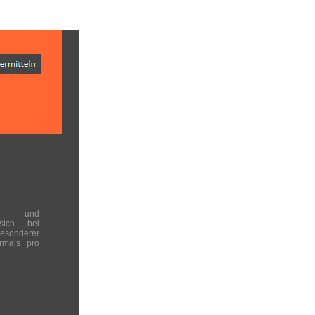
en und
 sich bei
onderer
rmals pro