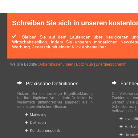
Schreiben Sie sich in unseren kostenlo
Bleiben Sie auf dem Laufenden über Neuigkeiten und 
Wirtschaftslexikon, indem Sie unseren monatlichen Newslett
Werbung. Jederzeit mit einem Klick abbestellbar.
Weitere Begriffe :
Arbeitsbeziehungen
|
Bottom up
|
Energieprogramm
Praxisnahe Definitionen
Fachbegri
Nutzen Sie die jeweilige Begriffserklärung
Die Volkswirtsc
bei Ihrer täglichen Arbeit. Jede Definition ist
Fachtermini vo
wesentlich umfangreicher angelegt als in
werden. Viele B
einem gewöhnlichen Glossar.
Schnittberei
Volkswirtschaft
Marketing
Investit
Definition
Marktve
Konditionenpolitik
Umsatzs