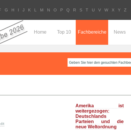
F
G
H
I
J
K
L
M
N
O
P
Q
R
S
T
U
V
W
X
Y
Z
Home
Top 10
Fachbereiche
News
Amerika ist
weitergezogen:
Deutschlands
Parteien und die
dit
neue Weltordnung