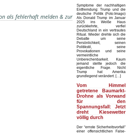
Symptome der nachhaltigen
Entfremdung: Trump und die
deutsche Politik (Foto:Imago)
on als fehlerhaft melden & zur
Als Donald Trump im Januar
2025 ins Weiße Haus
zurückkehrte, verfiel
Deutschland in ein vertrautes
Ritual. Wieder drehte sich die
Debatte um seine
Persönlichkeit, seinen
Politikstil, seine
Provokationen und seine
vermeintliche
Unberechenbarkeit. Kaum
jemand stellte jedoch die
eigentliche Frage. Nicht
Trump hat Amerika
grundlegend verändert. […]
Vom Himmel
getretene Baumarkt-
Drohne als Vorwand
für den
Spannungsfall: Jetzt
dreht Kiesewetter
völlig durch
Der “ernste Sicherheitsvorfall”
einer offensichtlichen False-