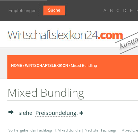
Empfehlungen
A
B
C
D
E
HOME
/
WIRTSCHAFTSLEXIKON
/ Mixed Bundling
Mixed Bundling
siehe
Preisbündelung
.
Vorhergehender Fachbegriff:
Mixed Bundle
| Nächster Fachbegriff:
Mixed Cre