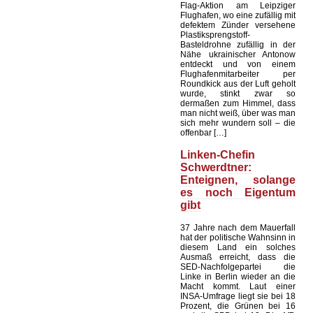
Flag-Aktion am Leipziger
Flughafen, wo eine zufällig mit
defektem Zünder versehene
Plastiksprengstoff-
Basteldrohne zufällig in der
Nähe ukrainischer Antonow
entdeckt und von einem
Flughafenmitarbeiter per
Roundkick aus der Luft geholt
wurde, stinkt zwar so
dermaßen zum Himmel, dass
man nicht weiß, über was man
sich mehr wundern soll – die
offenbar […]
Linken-Chefin
Schwerdtner:
Enteignen, solange
es noch Eigentum
gibt
37 Jahre nach dem Mauerfall
hat der politische Wahnsinn in
diesem Land ein solches
Ausmaß erreicht, dass die
SED-Nachfolgepartei die
Linke in Berlin wieder an die
Macht kommt. Laut einer
INSA-Umfrage liegt sie bei 18
Prozent, die Grünen bei 16