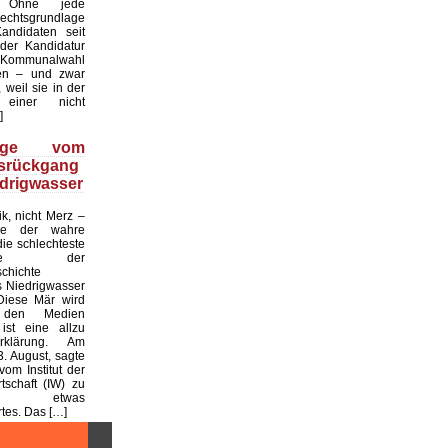
. Ohne jede
echtsgrundlage
andidaten seit
er Kandidatur
ommunalwahl
en – und zwar
 weil sie in der
einer nicht
]
üge vom
tsrückgang
drigwasser
ik, nicht Merz –
de der wahre
die schlechteste
tslage der
chichte
 Niedrigwasser
Diese Mär wird
 den Medien
ist eine allzu
klärung. Am
. August, sagte
vom Institut der
tschaft (IW) zu
 etwas
es. Das […]