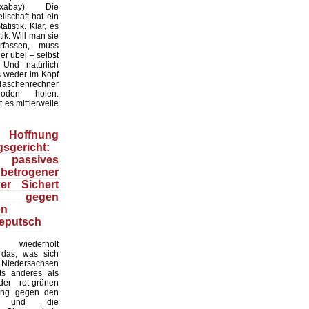
:Pixabay) Die
lschaft hat ein
tistik. Klar, es
ik. Will man sie
erfassen, muss
r übel – selbst
 Und natürlich
 weder im Kopf
Taschenrechner
oden holen.
t es mittlerweile
Hoffnung
sgericht:
 passives
 betrogener
ker Sichert
 gegen
en
eputsch
 wiederholt
, das, was sich
Niedersachsen
hts anderes als
er rot-grünen
ung gegen den
at und die