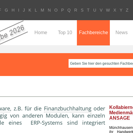
F
G
H
I
J
K
L
M
N
O
P
Q
R
S
T
U
V
W
X
Y
Z
Home
Top 10
Fachbereiche
News
ware
, z.B. für die
Finanzbuchhaltung
oder
Kollabier
Medienm
gig von anderen Modulen, kann einzeln
ANSAGE
le eines ERP-Systems sind integriert
Münchhausen
ihr Handwerk 