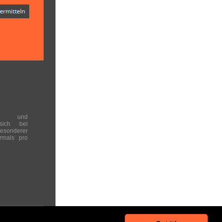
en und
 sich bei
onderer
rmals pro