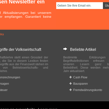
sen Newsletter ein
Aktualisierungen bei unserem
er empfangen. Garantiert keine
ika
ffe der Volkswirtschaft
Beliebte Artikel
haftslehre stellt einen Grossteil der
Bestimmte Erklärung
r, die Sie in diesem Lexikon finden
Begriffsdefinitionen erfreuen
egriffe aus der Finanzwelt stehen im
unseren Lesern ganz bes
ch von Betriebswirtschafts- und
Beliebtheit. Diese werden meh
slehre.
Jahr aktualisiert.
ionsrechnungen
Cash Flow
rsagen
Bausparen
teuer
Fremdwährungskonto