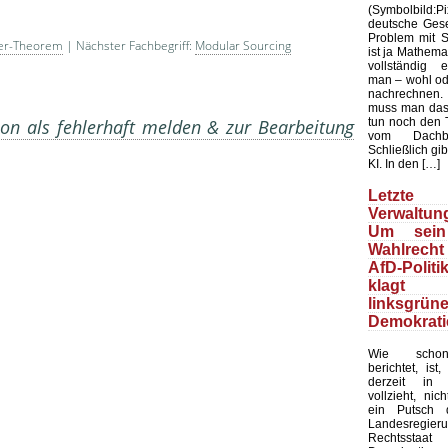
(Symbolbild
deutsche Gesel
Problem mit Sta
ler-Theorem
| Nächster Fachbegriff:
Modular Sourcing
ist ja Mathemat
vollständig 
man – wohl ode
nachrechnen.
muss man das
tun noch den 
on als fehlerhaft melden & zur Bearbeitung
vom Dachb
Schließlich gib
KI. In den […]
Letzte 
Verwaltung
Um sein
Wahlrecht
AfD-Politi
klagt
linksgrün
Demokrati
Wie schon
berichtet, ist
derzeit in 
vollzieht, nic
ein Putsch d
Landesregier
Rechtssta