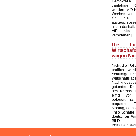
Demokratie
tragfähige R
werden AfD-K
Wochen von d
für die K
ausgeschloss
allein deshalb,
AfD sind, 
verbotenen […
Die L
Wirtschaf
wegen Nie
Nicht die Polit
endlich wur
Schuldige für 
Wirtschaf
Nachkriegsges
gefunden: Das
des Rheins. 
eifrig von
befeuert. Es 
bequeme Er
Montag, dem 3
Thilo Schäfer 
deutschen Wir
BILD
Bemerkenswert