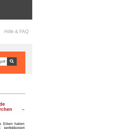
Hilfe & FAQ
nde
ärchen –
s Erben haben
perfektioniert