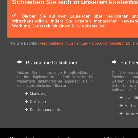
Schreiben Sie sich in unseren kostenlo
Bleiben Sie auf dem Laufenden über Neuigkeiten und 
Wirtschaftslexikon, indem Sie unseren monatlichen Newslett
Werbung. Jederzeit mit einem Klick abbestellbar.
Weitere Begriffe :
Verarbeitende Industrie
|
Ein-Mann-Aktiengesellschaft
|
Tro
Praxisnahe Definitionen
Fachbegri
Nutzen Sie die jeweilige Begriffserklärung
Die Volkswirtsc
bei Ihrer täglichen Arbeit. Jede Definition ist
Fachtermini vo
wesentlich umfangreicher angelegt als in
werden. Viele B
einem gewöhnlichen Glossar.
Schnittberei
Volkswirtschaft
Marketing
Investit
Definition
Marktve
Konditionenpolitik
Umsatzs