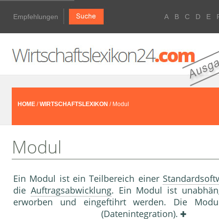
Empfehlungen
A
B
C
D
E
HOME
/
WIRTSCHAFTSLEXIKON
/ Modul
Modul
Ein Modul ist ein Teilbereich einer
Standardsoft
die
Auftragsabwicklung
. Ein Modul ist unabhän
erworben und eingeftihrt werden. Die Modu
(
Datenintegration
).