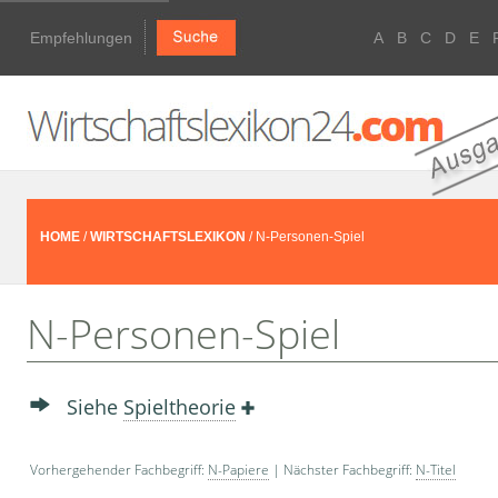
Empfehlungen
A
B
C
D
E
HOME
/
WIRTSCHAFTSLEXIKON
/ N-Personen-Spiel
N-Personen-Spiel
Siehe
Spieltheorie
Vorhergehender Fachbegriff:
N-Papiere
| Nächster Fachbegriff:
N-Titel