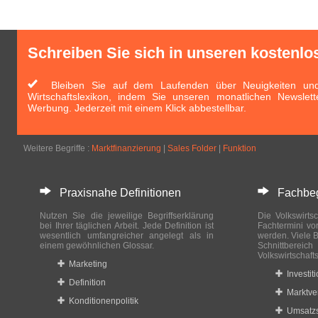
Schreiben Sie sich in unseren kostenlo
Bleiben Sie auf dem Laufenden über Neuigkeiten und 
Wirtschaftslexikon, indem Sie unseren monatlichen Newslett
Werbung. Jederzeit mit einem Klick abbestellbar.
Weitere Begriffe :
Marktfinanzierung
|
Sales Folder
|
Funktion
Praxisnahe Definitionen
Fachbegri
Nutzen Sie die jeweilige Begriffserklärung
Die Volkswirtsc
bei Ihrer täglichen Arbeit. Jede Definition ist
Fachtermini vo
wesentlich umfangreicher angelegt als in
werden. Viele B
einem gewöhnlichen Glossar.
Schnittberei
Volkswirtschaft
Marketing
Investit
Definition
Marktve
Konditionenpolitik
Umsatzs