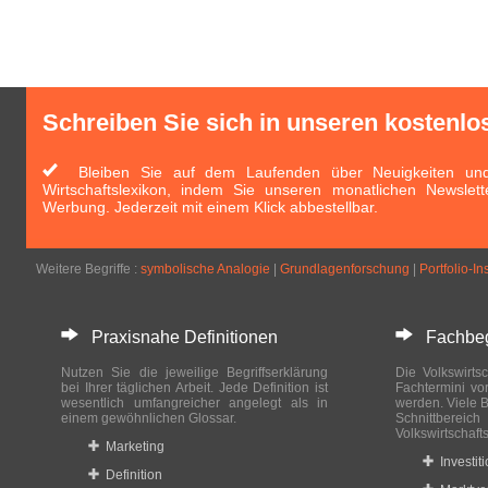
Schreiben Sie sich in unseren kostenlo
Bleiben Sie auf dem Laufenden über Neuigkeiten und 
Wirtschaftslexikon, indem Sie unseren monatlichen Newslett
Werbung. Jederzeit mit einem Klick abbestellbar.
Weitere Begriffe :
symbolische Analogie
|
Grundlagenforschung
|
Portfolio-In
Praxisnahe Definitionen
Fachbegri
Nutzen Sie die jeweilige Begriffserklärung
Die Volkswirtsc
bei Ihrer täglichen Arbeit. Jede Definition ist
Fachtermini vo
wesentlich umfangreicher angelegt als in
werden. Viele B
einem gewöhnlichen Glossar.
Schnittberei
Volkswirtschaft
Marketing
Investit
Definition