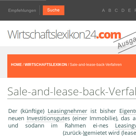
Empfehlungen
A
B
C
D
E
HOME
/
WIRTSCHAFTSLEXIKON
/ Sale-and-lease-back-Verfahren
Sale-and-lease-back-Verf
Der (künftige)
Leasingnehmer
ist bisher
Eigen
neuen
Investitionsgut
es (einer Immobilie), das a
und sodann im Rahmen ei-nes
Leasing
(zurück-)gemietet wird (leas