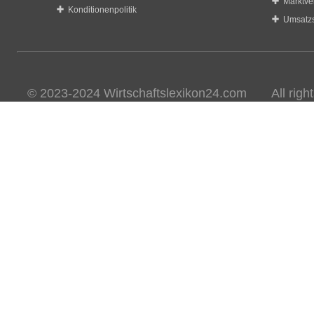
Marktve
Konditionenpolitik
Umsatzs
© 2023-2024 Wirtschaftslexikon24.com All rights