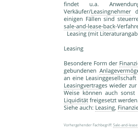
findet u.a. Anwendu
Verkäufer/
Leasingnehmer
d
einigen Fällen sind steuer
sale-and-lease-back
-Verfa
Leasing (mit Literaturangab
Leasing
Besondere Form der
Finanz
gebundenen
Anlagevermög
an eine Leasinggesellschaf
Leasingvertrag
es wieder zur
Weise können auch sons
Liquidität
freigesetzt werden
Siehe auch:
Leasing
,
Finanzi
Vorhergehender Fachbegriff:
Sale-and-lease