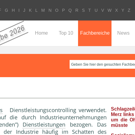
F
G
H
I
J
K
L
M
N
O
P
Q
R
S
T
U
V
W
X
Y
Z
Home
Top 10
Fachbereiche
News
s
Dienstleistungscontrolling verwendet.
Schlagzeil
Merz links
auf die durch Industrieunternehmungen
um die O
tenden”)
Dienstleistungen
bezogen. Das
müsste
n der
Industrie
häufig im Schatten des