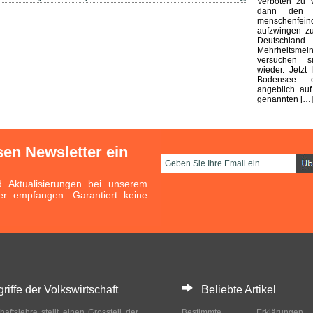
Verboten zu v
dann den B
menschenfeind
aufzwingen zu
Deutsch
Mehrheitsmei
versuchen 
wieder. Jetzt
Bodensee e
angeblich au
genannten […]
sen Newsletter ein
Aktualisierungen bei unserem
er empfangen. Garantiert keine
ffe der Volkswirtschaft
Beliebte Artikel
haftslehre stellt einen Grossteil der
Bestimmte Erklärung