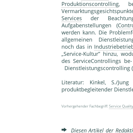
Produktionscontrolling
, be
Vermarktungsgesichtspun
Services
der Beachtu
Aufgabenstellungen (
Contro
werden kann. Die Problemfe
allgemeinen Dienstleis­tungs
noch das in
Industriebetrie
„Service-Kultur” hinzu, wo
des Service­Controllings be
Dienstleistungscontrolling (
Literatur: Kinkel, S./Jun
produktbegleitender Dienstl
Vorhergehender Fachbegriff:
Service Quali
Diesen Artikel der Redakti