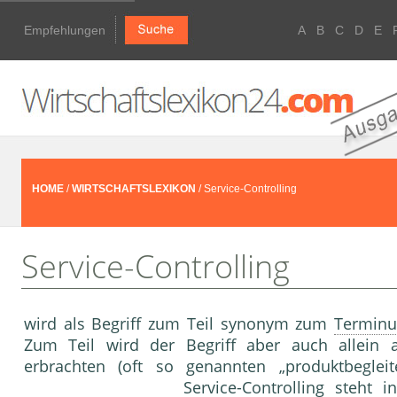
Empfehlungen
A
B
C
D
E
HOME
/
WIRTSCHAFTSLEXIKON
/ Service-Controlling
Service-Controlling
wird als Begriff zum Teil synonym zum
Terminu
Zum Teil wird der Begriff aber auch allein 
erbrachten (oft so genannten „produktbeglei
Service-
Controlling
steht i