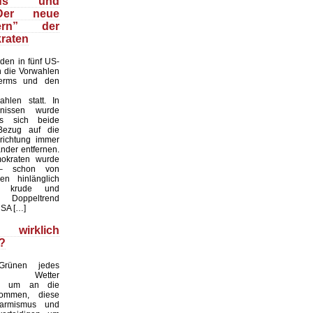
smus und
Der neue
kern” der
raten
den in fünf US-
 die Vorwahlen
erms und den
hlen statt. In
nissen wurde
ss sich beide
Bezug auf die
srichtung immer
nder entfernen.
okraten wurde
– schon von
en hinlänglich
– krude und
e Doppeltrend
USA […]
 wirklich
?
rünen jedes
te Wetter
n, um an die
ommen, diese
armismus und