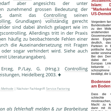
Soziali
darf aber angesichts der unter
Islam: 
kten zunehmend grossen Bedeutung der
“Marken
US-Demok
ng, damit das
Controlling
seinen
lling
, Grundlagen) vollständig gerecht
Vorgestern fan
Bundesstaaten
lder sind dabei ähnlich gelagert wie im
zu den Midt
controlling. Allerdings tritt in der Praxis
anstehenden
Gouverneurswa
b
en häufig zu beobachtende Fehlen einer
deren Ergeb
deutlich, da
durch die Auseinandersetzung mit Fragen
Parteien in 
politische Au
- oder sogar verhindert wird. Siehe auch
weiter voneina
mit Literaturangaben).
Bei den Dem
dabei der 
Europas Link
bekannte 
g Erceg, P./Lay, G. (Hrsg.):
Controlling
schizophren
eistun­gen, Heidelberg 2003.
bestätigt, die 
Bodensee
am Boden
ty-Methode
| Nächster Fachbegriff:
Service-Factoring
Dass die G
schlech
missbrauche
Macht zu k
on als fehlerhaft melden & zur Bearbeitung
dann mit Al