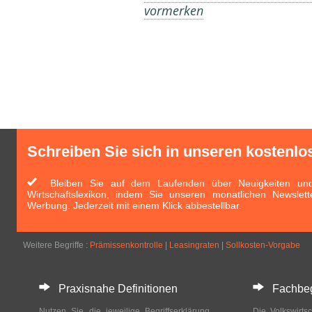
vormerken
Schreiben Sie sich in unseren kostenlo
Bleiben Sie auf dem Laufenden über Neuigkeiten und 
Wirtschaftslexikon, indem Sie unseren monatlichen Newslett
Werbung. Jederzeit mit einem Klick abbestellbar.
Weitere Begriffe :
Prämissenkontrolle
|
Leasingraten
|
Sollkosten-Vorgabe
Praxisnahe Definitionen
Fachbegri
Nutzen Sie die jeweilige Begriffserklärung
Die Volkswirtsc