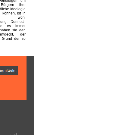
erteidigen, um
ürgern ihre
liche Ideologie
 können, ist in
land wohl
nung. Dennoch
sie es immer
 haben sie den
ntdeckt, der
f Grund der so
en und