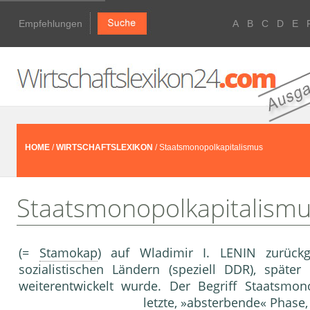
Empfehlungen
A
B
C
D
E
HOME
/
WIRTSCHAFTSLEXIKON
/ Staatsmonopolkapitalismus
Staatsmonopolkapitalism
(=
Stamokap
) auf Wladimir I. LENIN zurüc
sozialistischen Ländern (speziell DDR), spät
weiterentwickelt wurde. Der Begriff Staatsmon
letzte, »absterbende« Phase,