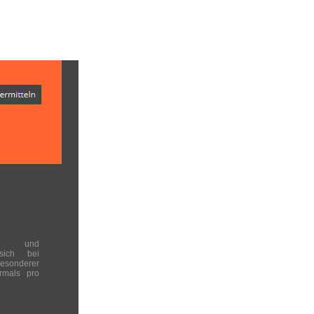
en und
 sich bei
onderer
rmals pro