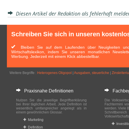
Diesen Artikel der Redaktion als fehlerhaft meld
Schreiben Sie sich in unseren kostenlo
Bleiben Sie auf dem Laufenden über Neuigkeiten und 
Wirtschaftslexikon, indem Sie unseren monatlichen Newslett
Werbung. Jederzeit mit einem Klick abbestellbar.
Weitere Begriffe :
Heterogenes Oligopol
|
Ausgaben, steuerliche
|
Zinskriteri
Praxisnahe Definitionen
Fachbegri
Nutzen Sie die jeweilige Begriffserklärung
Die Volkswirtsc
bei Ihrer täglichen Arbeit. Jede Definition ist
Fachtermini vo
wesentlich umfangreicher angelegt als in
werden. Viele B
einem gewöhnlichen Glossar.
Schnittberei
Volkswirtschaft
Marketing
Investit
Definition