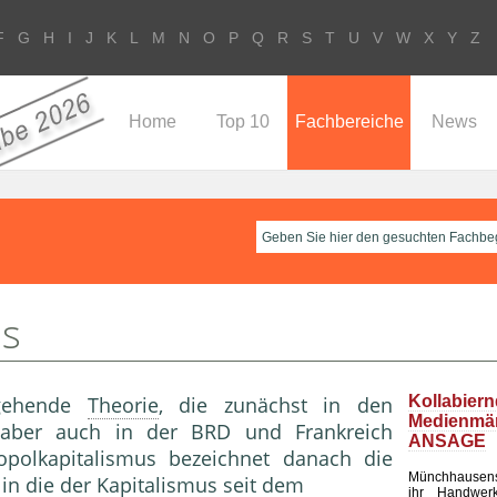
F
G
H
I
J
K
L
M
N
O
P
Q
R
S
T
U
V
W
X
Y
Z
Home
Top 10
Fachbereiche
News
us
kgehende
Theorie
, die zunächst in den
Kollabier
Medienm
er aber auch in der BRD und Frankreich
ANSAGE
opolkapitalismus bezeichnet danach die
Münchhausen
 in die der
Kapitalismus
seit dem
ihr Handwerk 