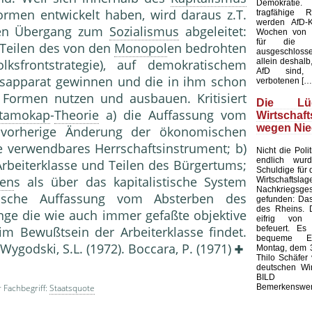
Demokratie
rmen entwickelt haben, wird daraus z.T.
tragfähige R
werden AfD-K
hen Übergang zum
Sozialismus
abgeleitet:
Wochen von d
für die K
t Teilen des von den
Monopol
en bedrohten
ausgeschloss
allein deshalb,
ksfrontstrategie), auf demokratischem
AfD sind, 
tsapparat gewinnen und die in ihm schon
verbotenen […
n Formen nutzen und ausbauen. Kritisiert
Die L
tamokap
-
Theorie
a) die Auffassung vom
Wirtschaf
wegen Nie
e vorherige Änderung der ökonomischen
se verwendbares Herrschaftsinstrument; b)
Nicht die Polit
endlich wur
rbeiterklasse und Teilen des Bürgertums;
Schuldige für 
ren
s als über das kapitalistische System
Wirtschaf
Nachkriegsges
ische Auffassung vom Absterben des
gefunden: Das
des Rheins. 
lange die wie auch immer gefaßte objektive
eifrig von
befeuert. Es 
m Bewußtsein der Arbeiterklasse findet.
bequeme Er
 Wygodski, S.L. (1972). Boccara, P. (1971)
Montag, dem 3
Thilo Schäfer 
deutschen Wir
BILD
Bemerkenswert
 Fachbegriff:
Staatsquote