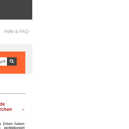
Hilfe & FAQ
nde
ärchen –
s Erben haben
perfektioniert