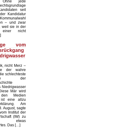
. Ohne jede
echtsgrundlage
andidaten seit
er Kandidatur
ommunalwahl
en – und zwar
 weil sie in der
einer nicht
]
üge vom
tsrückgang
drigwasser
ik, nicht Merz –
de der wahre
die schlechteste
tslage der
chichte
 Niedrigwasser
Diese Mär wird
 den Medien
ist eine allzu
klärung. Am
. August, sagte
vom Institut der
tschaft (IW) zu
 etwas
es. Das […]