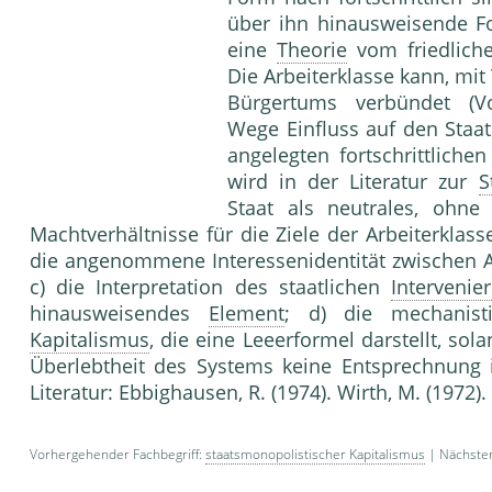
über ihn hinausweisende Fo
eine
Theorie
vom friedlic
Die Arbeiterklasse kann, mi
Bürgertums verbündet (Vol
Wege Einfluss auf den Staa
angelegten fortschrittliche
wird in der Literatur zur
S
Staat als neutrales, ohn
Machtverhältnisse für die Ziele der Arbeiterklas
die angenommene Interessenidentität zwischen A
c) die Interpretation des staatlichen
Intervenie
hinausweisendes
Element
; d) die mechanist
Kapitalismus
, die eine Leeerformel darstellt, so
Überlebtheit des Systems keine Entsprechnung i
Literatur: Ebbighausen, R. (1974). Wirth, M. (1972).
Vorhergehender Fachbegriff:
staatsmonopolistischer Kapitalismus
| Nächster