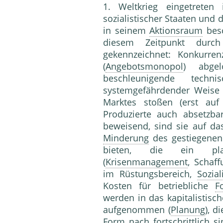
1. Weltkrieg eingetrete
sozialistischer Staaten un
in seinem
Aktionsraum
besc
diesem Zeitpunkt durc
gekennzeichnet: Konkurr
(
Angebotsmonopol
) abge
beschleunigende tech
systemgefährdender Weise
Marktes stoßen (erst au
Produzierte auch absetzbar
beweisend, sind sie auf da
Minderung
des gestiegenen 
bieten, die ein plan
(
Krisenmanagement
, Schaf
im Rüstungsbereich,
Sozial
Kosten für betriebliche
F
werden in das kapitalistis
aufgenommen (
Planung
), d
Form nach fortschrittlich s