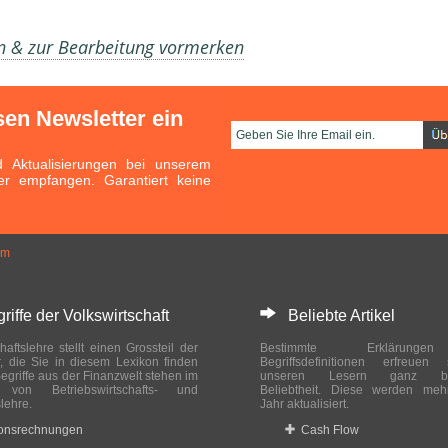
en & zur Bearbeitung vormerken
sen Newsletter ein
Aktualisierungen bei unserem
er empfangen. Garantiert keine
um
ffe der Volkswirtschaft
Beliebte Artikel
haftslehre stellt einen Grossteil der
Bestimmte Erklärung
r, die Sie in diesem Lexikon finden
Begriffsdefinitionen erfreuen
egriffe aus der Finanzwelt stehen im
unseren Lesern ganz bes
ch von Betriebswirtschafts- und
Beliebtheit. Diese werden meh
slehre.
Jahr aktualisiert.
ionsrechnungen
Cash Flow