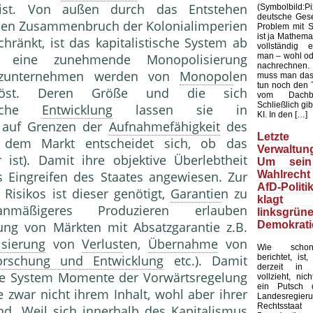
n ist. Von außen durch das Entstehen
(Symbolbild
deutsche Gesel
d den Zusammenbruch der Kolonialimperien
Problem mit Sta
ist ja Mathemat
hränkt, ist das kapitalistische System ab
vollständig 
man – wohl ode
h eine zunehmende Monopolisierung
nachrechnen.
enzunternehmen werden von
Monopol
en
muss man das
tun noch den 
löst. Deren Größe und die sich
vom Dachb
Schließlich gib
nische
Entwicklung
lassen sie in
KI. In den […]
 auf Grenzen der
Aufnahmefähigkeit
des
Letzte 
f dem Markt entscheidet sich, ob das
Verwaltung
 ist). Damit ihre objektive Überlebtheit
Um sein
Wahlrecht
s Eingreifen des Staates angewiesen. Zur
AfD-Politi
Risikos ist dieser genötigt,
Garantie
n zu
klagt
mäßigeres Produzieren erlauben
linksgrün
Demokrati
fung von Märkten mit Absatzgarantie z.B.
isierung
von
Verlust
en,
Übernahme
von
Wie schon
berichtet, ist
orschung und Entwicklung
etc.). Damit
derzeit in 
che System Momente der Vorwärtsregelung
vollzieht, nic
ein Putsch d
ie zwar nicht ihrem Inhalt, wohl aber ihrer
Landesregier
Rechtssta
ind. Weil sich innerhalb des
Kapitalismus