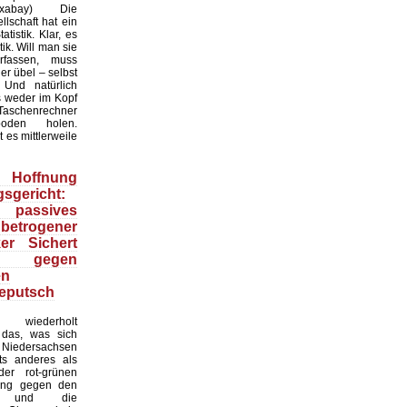
:Pixabay) Die
lschaft hat ein
tistik. Klar, es
ik. Will man sie
erfassen, muss
r übel – selbst
 Und natürlich
 weder im Kopf
Taschenrechner
oden holen.
t es mittlerweile
Hoffnung
sgericht:
 passives
 betrogener
ker Sichert
 gegen
en
eputsch
 wiederholt
, das, was sich
Niedersachsen
hts anderes als
er rot-grünen
ung gegen den
at und die