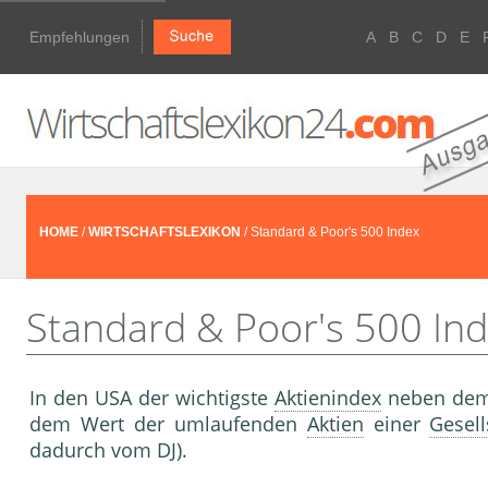
Empfehlungen
A
B
C
D
E
HOME
/
WIRTSCHAFTSLEXIKON
/ Standard & Poor's 500 Index
Standard & Poor's 500 In
In den USA der wichtigste
Aktienindex
neben de
dem Wert der umlaufenden
Aktien
einer
Gesell
dadurch vom DJ).