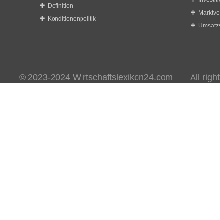
Investit
Definition
Marktve
Konditionenpolitik
Umsatzs
© 2023-2024 Wirtschaftslexikon24.com All rights