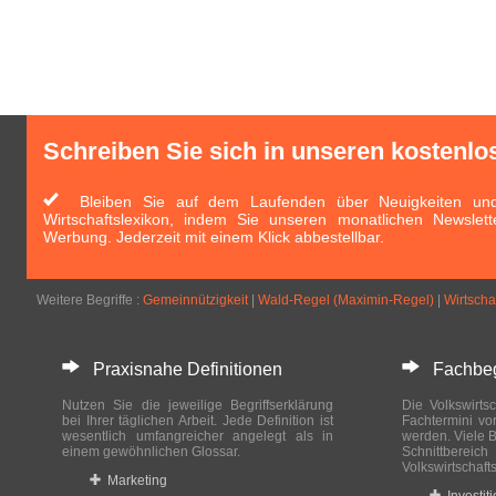
Schreiben Sie sich in unseren kostenlo
Bleiben Sie auf dem Laufenden über Neuigkeiten und 
Wirtschaftslexikon, indem Sie unseren monatlichen Newslett
Werbung. Jederzeit mit einem Klick abbestellbar.
Weitere Begriffe :
Gemeinnützigkeit
|
Wald-Regel (Maximin-Regel)
|
Wirtschaf
Praxisnahe Definitionen
Fachbegri
Nutzen Sie die jeweilige Begriffserklärung
Die Volkswirtsc
bei Ihrer täglichen Arbeit. Jede Definition ist
Fachtermini vo
wesentlich umfangreicher angelegt als in
werden. Viele B
einem gewöhnlichen Glossar.
Schnittberei
Volkswirtschaft
Marketing