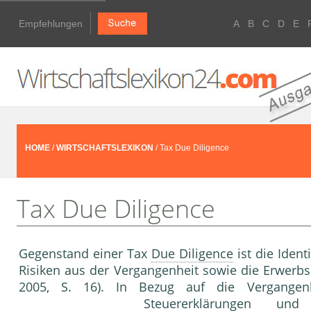
Empfehlungen
A
B
C
D
E
HOME
/
WIRTSCHAFTSLEXIKON
/ Tax Due Diligence
Tax Due Diligence
Gegenstand einer Tax
Due Diligence
ist die Ident
Risiken aus der Vergangenheit sowie die Erwerbss
2005, S. 16). In Bezug auf die Vergangen
Steuererklärung
en und -