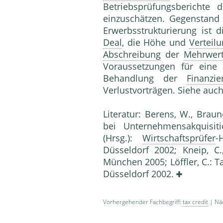
Betriebsprüfungsberichte 
einzuschätzen. Gegen­stan
Erwerbsstrukturierung ist
Deal
, die Höhe und
Verteil
Abschreibung
der
Mehrwer
Voraussetzungen für eine s
Behandlung der
Finanzi
Verlustvorträgen. Siehe auc
Literatur: Berens, W., Braune
bei Unternehmensakquisi­t
(Hrsg.):
Wirtschaftsprüfer
-
Düsseldorf 2002; Kneip, C.
München 2005; Löffler, C.: 
Düsseldorf 2002.
Vorhergehender Fachbegriff:
tax credit
| Näc