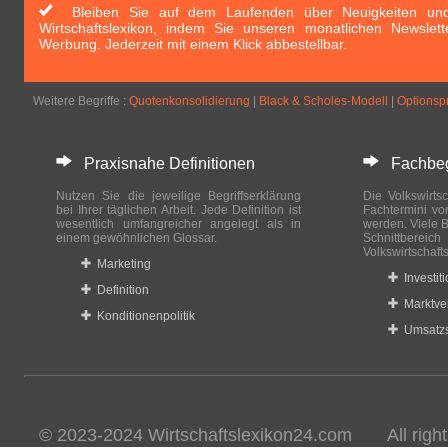
Bleiben Sie auf dem Laufenden über Neuigkeiten und 
Wirtschaftslexikon, indem Sie unseren monatlichen Newslett
Werbung. Jederzeit mit einem Klick abbestellbar.
Weitere Begriffe :
Quotenkonsolidierung
|
Black & Scholes-Modell
|
Optionsp
Praxisnahe Definitionen
Fachbegri
Nutzen Sie die jeweilige Begriffserklärung
Die Volkswirtsc
bei Ihrer täglichen Arbeit. Jede Definition ist
Fachtermini vo
wesentlich umfangreicher angelegt als in
werden. Viele B
einem gewöhnlichen Glossar.
Schnittberei
Volkswirtschaft
Marketing
Investit
Definition
Marktve
Konditionenpolitik
Umsatzs
© 2023-2024 Wirtschaftslexikon24.com All rights