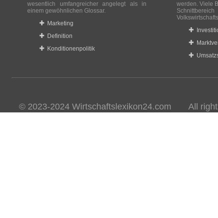
wesentlich umfangreicher angelegt als in
werden. Viele B
einem gewöhnlichen Glossar.
Schnittberei
Volkswirtschaft
Marketing
Investit
Definition
Marktve
Konditionenpolitik
Umsatzs
© 2023-2024 Wirtschaftslexikon24.com All rights