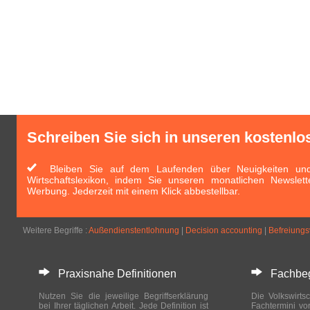
Schreiben Sie sich in unseren kostenlo
Bleiben Sie auf dem Laufenden über Neuigkeiten und 
Wirtschaftslexikon, indem Sie unseren monatlichen Newslett
Werbung. Jederzeit mit einem Klick abbestellbar.
Weitere Begriffe :
Außendienstentlohnung
|
Decision accounting
|
Befreiungs
Praxisnahe Definitionen
Fachbegri
Nutzen Sie die jeweilige Begriffserklärung
Die Volkswirtsc
bei Ihrer täglichen Arbeit. Jede Definition ist
Fachtermini vo