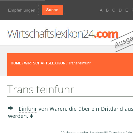
Empfehlungen
A
B
C
D
E
HOME
/
WIRTSCHAFTSLEXIKON
/ Transiteinfuhr
Transiteinfuhr
Einfuhr
von Waren, die über ein Drittland a
werden.
Vorhergehender Fachbegriff:
Transitausfuhr