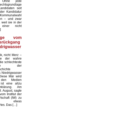
. Ohne jede
echtsgrundlage
andidaten seit
er Kandidatur
ommunalwahl
en – und zwar
 weil sie in der
einer nicht
]
üge vom
tsrückgang
drigwasser
ik, nicht Merz –
de der wahre
die schlechteste
tslage der
chichte
 Niedrigwasser
Diese Mär wird
 den Medien
ist eine allzu
klärung. Am
. August, sagte
vom Institut der
tschaft (IW) zu
 etwas
es. Das […]