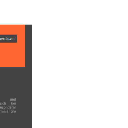
en und
 sich bei
onderer
rmals pro