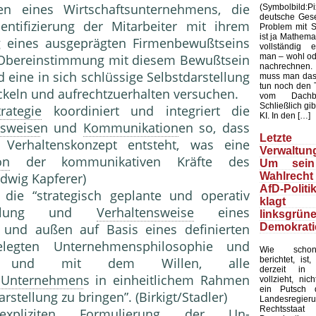
 eines Wirtschafts­unternehmens, die
(Symbolbild
deutsche Gesel
nti­fizierung der Mitarbeiter mit ihrem
Problem mit Sta
ist ja Mathemat
 eines ausgeprägten Firmenbewußt­seins
vollständig 
man – wohl ode
Obereinstim­mung mit diesem Bewußtsein
nachrechnen.
 eine in sich schlüssige Selbstdar­stellung
muss man das
tun noch den 
ckeln und aufrechtzuerhalten versuchen.
vom Dachb
Schließlich gib
trategie
koordiniert und integriert die
KI. In den […]
nsweise
n und
Kommunikation
en so, dass
Letzte 
 Verhaltenskonzept entsteht, was eine
Verwaltung
on
der kommunikativen Kräfte des
Um sein
Wahlrecht
odwig Kapferer)
AfD-Politi
die “strategisch ge­plante und operativ
klagt
stel­lung und
Verhaltensweise
eines
linksgrün
Demokrati
und außen auf Basis eines definier­ten
gelegten Unterneh­mensphilosophie und
Wie schon
berichtet, ist
zung und mit dem Willen, alle
derzeit in 
s
Unternehmen
s in einheitlichem Rahmen
vollzieht, nic
ein Putsch d
tellung zu brin­gen”. (Birkigt/Stadler)
Landesregier
Rechtssta
liziten Formulierung der Un­