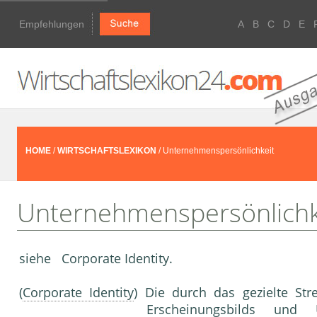
Empfehlungen
A
B
C
D
E
HOME
/
WIRTSCHAFTSLEXIKON
/ Unternehmenspersönlichkeit
Unternehmenspersönlichk
siehe Corporate Identity.
(
Corporate Identity
) Die durch das gezielte Str
Erscheinungsbilds und 