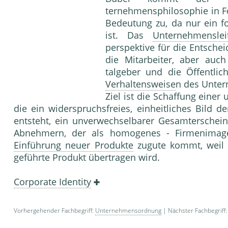
ternehmensphilosophie in Fo
Bedeutung zu, da nur ein f
ist. Das
Unternehmensleit
perspektive für die Entsche
die Mitarbeiter, aber auch
talgeber und die Öffentlic
Verhaltensweise
n des Un­te
Ziel ist die Schaffung einer
die ein widerspruchsfreies, einheitliches Bild d
entsteht, ein unverwechselbarer Ge­samtersche
Abnehmern, der als homogenes - Fir­menim
Einführung neuer Produkte
zugute kommt, weil
geführte Produkt übertragen wird.
Corporate Identity
Vorhergehender Fachbegriff:
Unternehmensordnung
| Nächster Fachbegriff