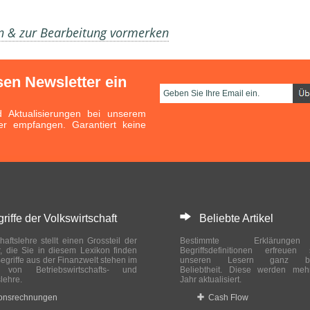
en & zur Bearbeitung vormerken
sen Newsletter ein
Aktualisierungen bei unserem
er empfangen. Garantiert keine
ffe der Volkswirtschaft
Beliebte Artikel
haftslehre stellt einen Grossteil der
Bestimmte Erklärung
r, die Sie in diesem Lexikon finden
Begriffsdefinitionen erfreuen
egriffe aus der Finanzwelt stehen im
unseren Lesern ganz bes
ch von Betriebswirtschafts- und
Beliebtheit. Diese werden meh
slehre.
Jahr aktualisiert.
ionsrechnungen
Cash Flow