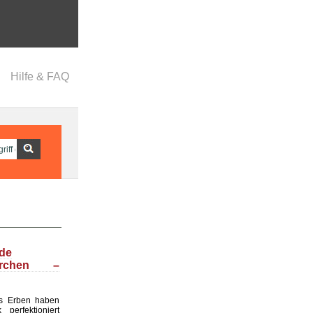
Hilfe & FAQ
nde
ärchen –
s Erben haben
perfektioniert