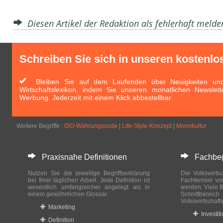
Diesen Artikel der Redaktion als fehlerhaft meld
Schreiben Sie sich in unseren kostenlo
Bleiben Sie auf dem Laufenden über Neuigkeiten und 
Wirtschaftslexikon, indem Sie unseren monatlichen Newslett
Werbung. Jederzeit mit einem Klick abbestellbar.
Weitere Begriffe :
ISO-Währungscode
|
Life-Style-Konzept
|
Monokultur
Praxisnahe Definitionen
Fachbegri
Nutzen Sie die jeweilige Begriffserklärung
Die Volkswirtsc
bei Ihrer täglichen Arbeit. Jede Definition ist
Fachtermini vo
wesentlich umfangreicher angelegt als in
werden. Viele B
einem gewöhnlichen Glossar.
Schnittberei
Volkswirtschaft
Marketing
Investit
Definition