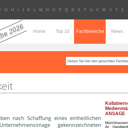
F
G
H
I
J
K
L
M
N
O
P
Q
R
S
T
U
V
W
X
Y
Z
Home
Top 10
Fachbereiche
News
eit
Kollabier
Medienm
ANSAGE
eben nach Schaffung eines einheitlichen
Münchhausen
Unternehmensimage gekennzeichneten
ihr Handwerk 