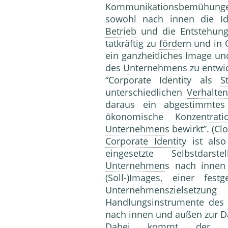
Kommunikationsbemühungen
sowohl nach innen die Ide
Betrieb
und die Entstehung
tatkräftig zu
fördern
und in 
ein ganzheitliches Image und
des
Unternehmen
s zu entwi
“Corporate Identity als
S
unterschiedlichen
Verhalte
daraus ein abge­stimmtes
ökonomische
Konzentrati
Unternehmen
s bewirkt”. (Cl
Corporate Identity
ist also 
eingesetzte Selbstdar
Unternehmen
s nach innen 
(Soll-)Images, einer fest
Unternehmenszielset
Handlungsinstrumente de
nach innen und außen zur Dars
Dabei kommt der exp