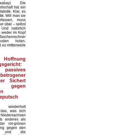
:Pixabay) Die
lschaft hat ein
tistik. Klar, es
ik. Will man sie
erfassen, muss
r übel – selbst
 Und natürlich
 weder im Kopf
Taschenrechner
oden holen.
t es mittlerweile
Hoffnung
sgericht:
 passives
 betrogener
ker Sichert
 gegen
en
eputsch
 wiederholt
, das, was sich
Niedersachsen
hts anderes als
er rot-grünen
ung gegen den
at und die