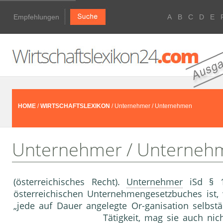
Empfehlungen
A
B
C
D
E
HOME
/
WIRTSCHAFTSLEXIKON
/ Unternehmer / Unternehmen
Unternehmer / Unterneh
(österreichisches Recht).
Unternehmer
iSd § 1
österreichischen Unternehmengesetzbuches ist,
„jede auf Dauer angelegte Or-ganisation selbstä
Tätigkeit
, mag sie auch nich