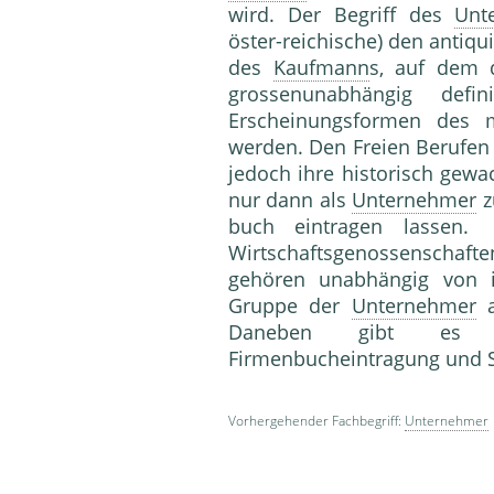
wird. Der Begriff des
Unt
öster-reichische) den antiqu
des
Kaufmann
s, auf dem 
grossenunabhängig def
Erscheinungsformen des m
werden. Den Freien Berufen
jedoch ihre historisch gewa
nur dann als
Unternehmer
z
buch eintragen las
Wirtschaftsgenossenschafte
gehören unabhängig von i
Gruppe der
Unternehmer
a
Daneben gibt e
Firmenbucheintragung und S
Vorhergehender Fachbegriff:
Unternehmer