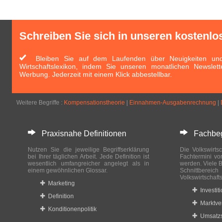
Schreiben Sie sich in unseren kostenlo
Bleiben Sie auf dem Laufenden über Neuigkeiten und 
Wirtschaftslexikon, indem Sie unseren monatlichen Newslett
Werbung. Jederzeit mit einem Klick abbestellbar.
Weitere Begriffe :
Kompensationstheorie
|
Einnahmen-Ausgabenrechnung
|
Praxisnahe Definitionen
Fachbegri
Nutzen Sie die jeweilige Begriffserklärung
Die Volkswirtsc
bei Ihrer täglichen Arbeit. Jede Definition ist
Fachtermini vo
wesentlich umfangreicher angelegt als in
werden. Viele B
einem gewöhnlichen Glossar.
Schnittberei
Volkswirtschaft
Marketing
Investit
Definition
Marktve
Konditionenpolitik
Umsatzs