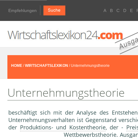
Empfehlungen
A
B
C
D
E
HOME
/
WIRTSCHAFTSLEXIKON
/ Unternehmungstheorie
Unternehmungstheorie
beschäftigt sich mit der Analyse des Entsteh
Unternehmungsverhalten ist Gegenstand verschied
der
Produktions- und Kostentheorie
, der -
Prei
Wettbewerbstheorie
. Ausga