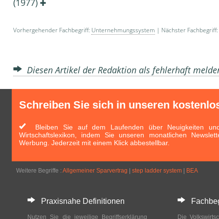
(1977)
Vorhergehender Fachbegriff:
Unternehmungssystem
| Nächster Fachbegriff
Diesen Artikel der Redaktion als fehlerhaft meld
Schreiben Sie sich in unseren kostenlo
Bleiben Sie auf dem Laufenden über Neuigkeiten und 
Wirtschaftslexikon, indem Sie unseren monatlichen Newslett
Werbung. Jederzeit mit einem Klick abbestellbar.
Weitere Begriffe :
Allgemeiner Sparvertrag
|
step ladder system
|
BEA
Praxisnahe Definitionen
Fachbegri
Nutzen Sie die jeweilige Begriffserklärung
Die Volkswirtsc