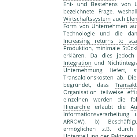
Ent- und Bestehens von
bezeichnete Frage, weshal
Wirtschaftssystem
auch
Ele
Form von
Unternehmen
auf
Technologie
und die dam
Increasing returns to sca
Produktion
, minimale
Stück
erklären. Da dies jedoch
Integration
und Nichtintegra
Unternehmung
liefert, s
Transaktionskosten
ab. Die
begründet, dass
Transakt
Organisation
teilweise effi
einzelnen werden die fo
Hierarchie
erlaubt die
Au
Informationsverarbeitung
u
ARROW). b) Beschäftig
ermöglichen z.B. durc
Unterstellung der Faktoren 