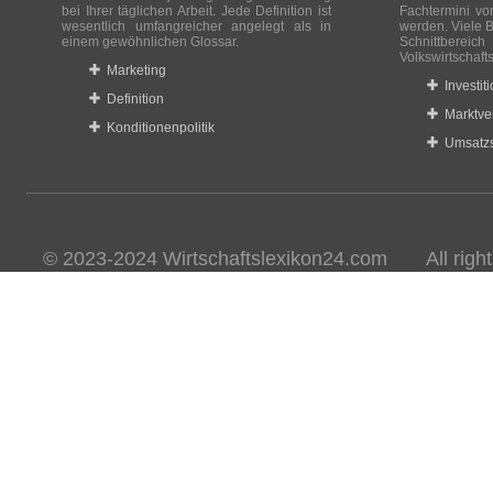
bei Ihrer täglichen Arbeit. Jede Definition ist
Fachtermini vo
wesentlich umfangreicher angelegt als in
werden. Viele B
einem gewöhnlichen Glossar.
Schnittberei
Volkswirtschaft
Marketing
Investit
Definition
Marktve
Konditionenpolitik
Umsatzs
© 2023-2024 Wirtschaftslexikon24.com All rights