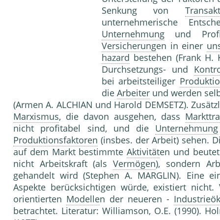
Senkung von
Transak
unternehmerische Entsch
Unternehmung
und Profit
Versicherung
en in einer
uns
hazard
bestehen (Frank H. 
Durchsetzungs- und
Kontro
bei arbeitsteiliger
Produkti
die
Arbeiter
und werden selbs
(Armen A. ALCHIAN und Harold DEMSETZ). Zusätzlic
Marxismus
, die davon ausgehen, dass
Markttr
nicht profitabel sind, und die
Unternehmung
Produktionsfaktoren
(insbes. der Arbeit) sehen. 
auf dem Markt bestimmte
Aktivität
en und beute
nicht Arbeitskraft (als
Vermögen
), sondern Arb
gehandelt wird (Stephen A. MARGLIN). Eine ein
Aspekte berücksichtigen würde, existiert nicht
orientierten
Modelle
n der neueren -
Industrieö
betrachtet. Literatur: Williamson, O.E. (1990). Holm