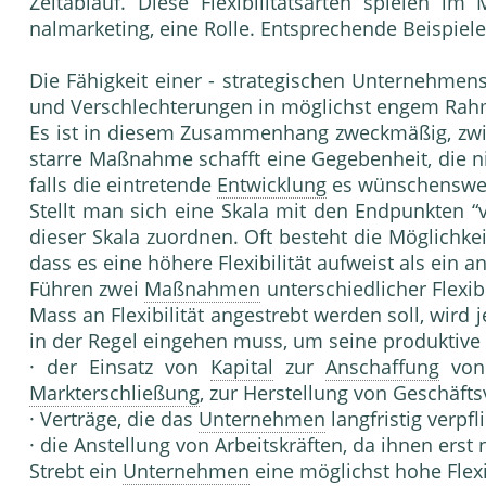
Zeitablauf. Diese Flexibilitätsarten spielen im 
nalmarketing, eine Rolle. Entsprech
Die Fähigkeit einer - strategischen Unternehmens
und Verschlechterungen in möglichst engem Rah
Es ist in diesem Zusammenhang zweckmäßig, zwisch
starre Maßnahme schafft eine Gegebenheit, die ni
falls die eintreten­de
Entwicklung
es wünschenswert
Stellt man sich eine Skala mit den Endpunkten “vö
dieser Skala zu­ordnen. Oft besteht die Möglichkei
dass es eine höhere Flexi­bilität aufweist als ei
Führen zwei
Maßnahmen
unterschiedlicher Fle­xib
Mass an Flexibilität angestrebt werden soll, wird 
in der Regel eingehen muss, um seine produktive 
· der Einsatz von
Kapital
zur
Anschaffung
vo
Markterschließung
, zur Herstellung von Geschäft
· Verträge, die das
Unternehmen
langfristig ver­p
· die Anstellung von Arbeitskräften, da ihnen er
Strebt ein
Unternehmen
eine möglichst hohe Fle­x