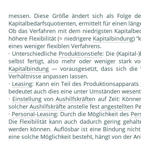
messen. Diese Größe ändert sich als Folge d
Kapitalbedarfsquoti­enten, ermittelt für einen l
Ob das Verfahren mit dem niedrigsten Kapitalbe­
höhere Flexibilität (= niedrigere
Kapitalbindung
) 
eines weniger flexiblen Verfahrens.
· Unterschiedliche
Produktionstiefe
: Die (Kapi­ta
selbst fer­tigt, also mehr oder weniger stark 
Kapitalbindung
— voraus­gesetzt, dass sich die 
Verhältnisse anpassen lassen.
·
Leasing
: Kann ein Teil des Produktionsap­parats
be­deutet auch dies eine unter Umständen wesent
·
Einstellung
von
Aushilfskräfte
n auf Zeit: Könne
solcher
Aushilfskräfte
anstelle fest
angestellte
n Pe
·
Personal
-
Leasing
: Durch die Möglichkeit des
Per
Die Flexibilität kann auch dadurch gering gehal
werden können. Auflösbar ist eine Bindung nich
eine solche Möglichkeit be­steht, hängt von der 