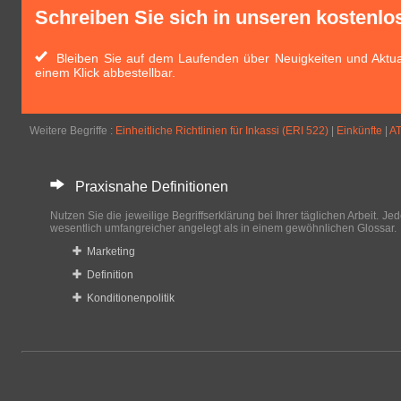
Schreiben Sie sich in unseren kostenlo
Bleiben Sie auf dem Laufenden über Neuigkeiten und Aktual
einem Klick abbestellbar.
Weitere Begriffe :
Einheitliche Richtlinien für Inkassi (ERI 522)
|
Einkünfte
|
A
Praxisnahe Definitionen
Nutzen Sie die jeweilige Begriffserklärung bei Ihrer täglichen Arbeit. Jede
wesentlich umfangreicher angelegt als in einem gewöhnlichen Glossar.
Marketing
Definition
Konditionenpolitik