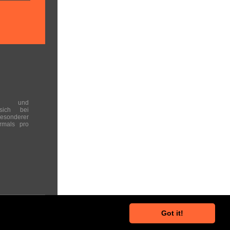
en und
 sich bei
onderer
rmals pro
Got it!
he Hinweise