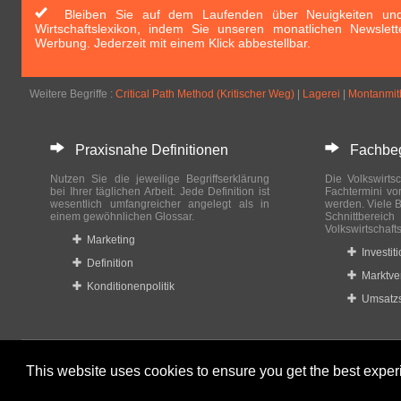
Bleiben Sie auf dem Laufenden über Neuigkeiten und 
Wirtschaftslexikon, indem Sie unseren monatlichen Newslett
Werbung. Jederzeit mit einem Klick abbestellbar.
Weitere Begriffe :
Critical Path Method (Kritischer Weg)
|
Lagerei
|
Montanmit
Praxisnahe Definitionen
Fachbegri
Nutzen Sie die jeweilige Begriffserklärung
Die Volkswirtsc
bei Ihrer täglichen Arbeit. Jede Definition ist
Fachtermini vo
wesentlich umfangreicher angelegt als in
werden. Viele B
einem gewöhnlichen Glossar.
Schnittberei
Volkswirtschaft
Marketing
Investit
Definition
Marktve
Konditionenpolitik
Umsatzs
This website uses cookies to ensure you get the best expe
© 2023-2024 Wirtschaftslexikon24.com All rights