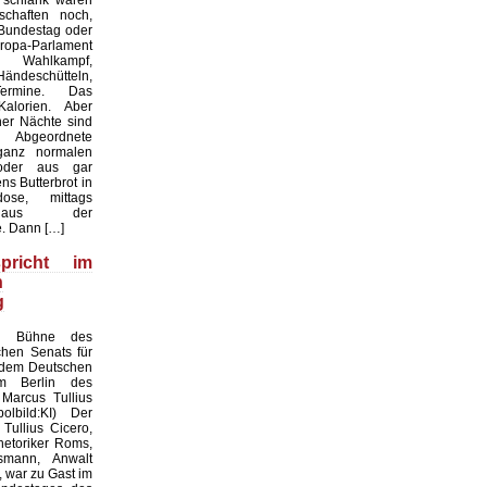
 schlank waren
chaften noch,
 Bundestag oder
a-Parlament
 Wahlkampf,
Händeschütteln,
ermine. Das
Kalorien. Aber
er Nächte sind
 Abgeordnete
anz normalen
oder aus gar
s Butterbrot in
ose, mittags
 aus der
. Dann […]
pricht im
n
g
ie Bühne des
chen Senats für
 dem Deutschen
m Berlin des
Marcus Tullius
olbild:KI) Der
Tullius Cicero,
etoriker Roms,
smann, Anwalt
 war zu Gast im