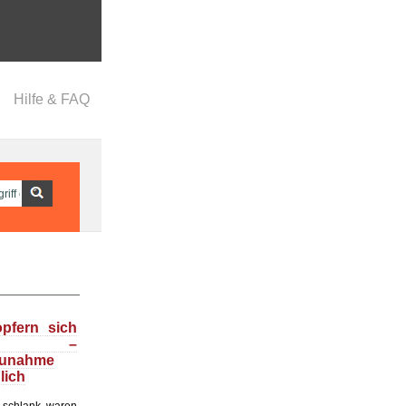
Hilfe & FAQ
opfern sich
f –
zunahme
lich