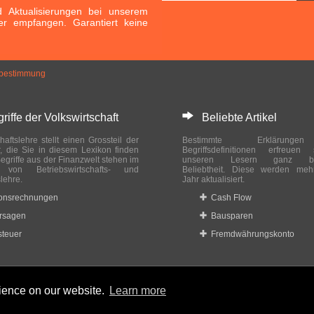
Aktualisierungen bei unserem
er empfangen. Garantiert keine
bestimmung
ffe der Volkswirtschaft
Beliebte Artikel
haftslehre stellt einen Grossteil der
Bestimmte Erklärung
r, die Sie in diesem Lexikon finden
Begriffsdefinitionen erfreuen
egriffe aus der Finanzwelt stehen im
unseren Lesern ganz bes
ch von Betriebswirtschafts- und
Beliebtheit. Diese werden meh
slehre.
Jahr aktualisiert.
ionsrechnungen
Cash Flow
rsagen
Bausparen
teuer
Fremdwährungskonto
rience on our website.
Learn more
 reserved.
Home
|
Datenschutzbestimmungen
|
Impressum
|
Rechtlic