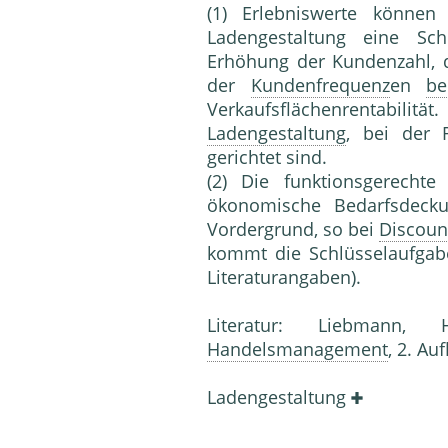
(1) Erlebniswerte können 
Ladengestal­tung eine Sch
Erhöhung der Kundenzahl,
der
Kundenfrequenz
en
be
Verkaufsflächenrentabi­l
Ladengestaltung
, bei der 
gerichtet sind.
(2) Die funktionsgerechte
ökonomische Be­darfsdecku
Vordergrund, so bei
Discoun
kommt die Schlüsselaufgab
Literaturangaben).
Literatur: Liebmann, 
Handelsmanagement
, 2. Au
Ladengestal­tung