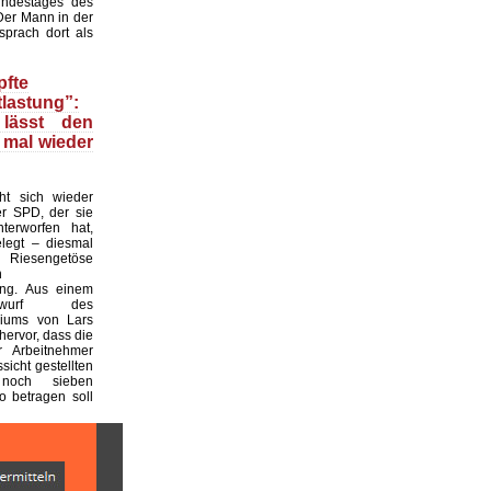
ndestages des
Der Mann in der
prach dort als
fte
lastung”:
 lässt den
 mal wieder
t sich wieder
r SPD, der sie
nterworfen hat,
legt – diesmal
 Riesengetöse
n
ung. Aus einem
entwurf des
riums von Lars
hervor, dass die
r Arbeitnehmer
ssicht gestellten
noch sieben
o betragen soll