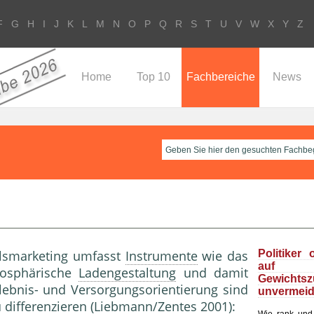
F
G
H
I
J
K
L
M
N
O
P
Q
R
S
T
U
V
W
X
Y
Z
Home
Top 10
Fachbereiche
News
elsmarketing umfasst
Instrumente
wie das
Politiker 
au
mosphärische
Ladengestaltung
und damit
Gewichts
rlebnis- und Versorgungsorientierung sind
unvermeid
 differenzieren (Liebmann/Zentes 2001):