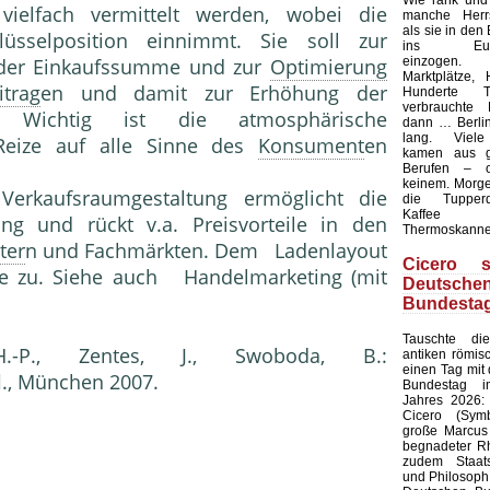
Wie rank und
vielfach vermittelt werden, wobei die
manche Herrs
als sie in den
lüsselposition einnimmt. Sie soll zur
ins Europ
einzogen.
 der Einkaufssumme und zur
Optimierung
Marktplätze, 
itrag
en und damit zur Erhöhung der
Hunderte T
verbrauchte 
ität. Wichtig ist die atmosphärische
dann … Berlin
lang. Viele
Reize auf alle Sinne des
Konsument
en
kamen aus g
Berufen – 
keinem. Morgen
 Verkaufsraumgestaltung ermöglicht die
die Tupperd
Kaffee
ng und rückt v.a. Preisvorteile in den
Thermoskanne
ter
n und Fachmärkten. Dem Ladenlayout
Cicero s
e zu. Siehe auch Handelmarketing (mit
Deutsche
Bundesta
Tauschte d
H.-P., Zentes, J., Swoboda, B.:
antiken römis
einen Tag mit
fl., München 2007.
Bundestag i
Jahres 2026: 
Cicero (Symb
große Marcus 
begnadeter Rh
zudem Staat
und Philosoph,