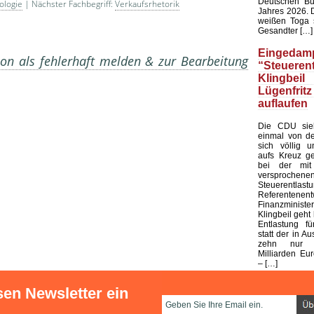
Deutschen Bu
ologie
| Nächster Fachbegriff:
Verkaufsrhetorik
Jahres 2026. 
weißen Toga s
Gesandter […]
Eingedamp
on als fehlerhaft melden & zur Bearbeitung
“Steuerent
Klingbeil
Lügenfritz
auflaufen
Die CDU sieh
einmal von de
sich völlig u
aufs Kreuz ge
bei der mit
versprochene
Steuerentlast
Referenten
Finanzministe
Klingbeil geht 
Entlastung fü
statt der in Au
zehn nur 
Milliarden Eur
– […]
sen Newsletter ein