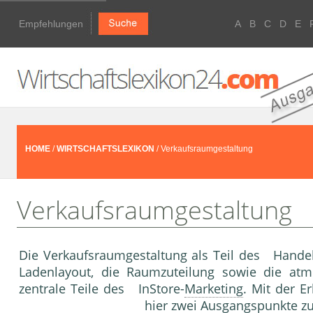
Empfehlungen
A
B
C
D
E
HOME
/
WIRTSCHAFTSLEXIKON
/ Verkaufsraumgestaltung
Verkaufsraumgestaltung
Die Verkaufsraumgestaltung als Teil des Hand
Ladenlay­out, die Raumzuteilung sowie die at
zentrale Teile des In­Store-
Marketing
. Mit der E
hier zwei Ausgangspunkte zu