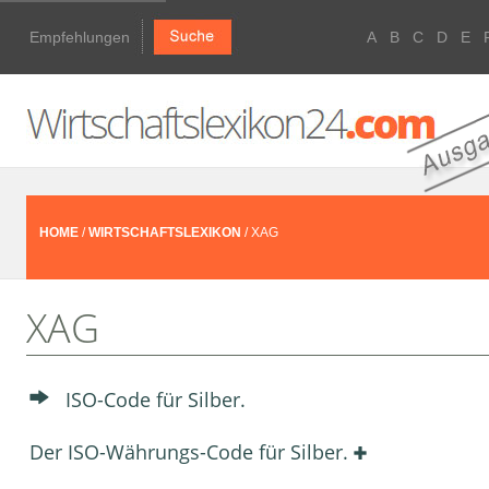
Empfehlungen
A
B
C
D
E
HOME
/
WIRTSCHAFTSLEXIKON
/ XAG
XAG
ISO-Code für Silber.
Der ISO-Währungs-Code für Silber.