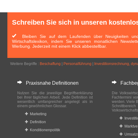
Schreiben Sie sich in unseren kostenlo
Bleiben Sie auf dem Laufenden über Neuigkeiten und 
Wirtschaftslexikon, indem Sie unseren monatlichen Newslett
Werbung. Jederzeit mit einem Klick abbestellbar.
Weitere Begriffe :
Beschaffung
|
Personalführung
|
Investitionsrechnung, dy
Praxisnahe Definitionen
Fachbegri
Nutzen Sie die jeweilige Begriffserklärung
Die Volkswirtsc
bei Ihrer täglichen Arbeit. Jede Definition ist
Fachtermini vo
wesentlich umfangreicher angelegt als in
werden. Viele B
einem gewöhnlichen Glossar.
Schnittberei
Volkswirtschaft
Marketing
Investit
Definition
Marktve
Konditionenpolitik
Umsatzs