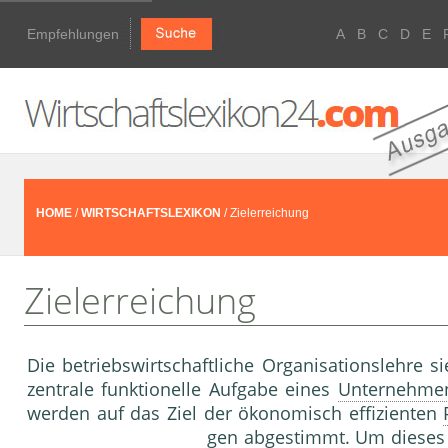
Empfehlungen
A
B
C
D
E
HOME
/
WIRTSCHAFTSLEXIKON
/ Zielerreichung
Zielerreichung
Die betriebswirtschaftliche Or­ganisationslehre s
zentrale funktionelle Aufgabe eines
Unternehme
werden auf das Ziel der ökonomisch effi­zienten
gen abgestimmt. Um dieses Z