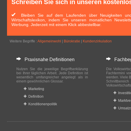
Schreiben Sie sich in unseren kostenlo
Bleiben Sie auf dem Laufenden über Neuigkeiten und 
Wirtschaftslexikon, indem Sie unseren monatlichen Newslett
Werbung. Jederzeit mit einem Klick abbestellbar.
Weitere Begriffe :
Allgemeinwohl
|
Bürokratie
|
Kundenzirkulation
Praxisnahe Definitionen
Fachbegri
Nutzen Sie die jeweilige Begriffserklärung
Die Volkswirtsc
bei Ihrer täglichen Arbeit. Jede Definition ist
Fachtermini vo
wesentlich umfangreicher angelegt als in
werden. Viele B
einem gewöhnlichen Glossar.
Schnittberei
Volkswirtschaft
Marketing
Investit
Definition
Marktve
Konditionenpolitik
Umsatzs