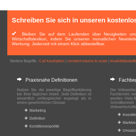
Schreiben Sie sich in unseren kostenlo
Bleiben Sie auf dem Laufenden über Neuigkeiten und 
Wirtschaftslexikon, indem Sie unseren monatlichen Newslett
Werbung. Jederzeit mit einem Klick abbestellbar.
Weitere Begriffe :
Call Kaufoption
|
constant returns to scale
|
Invaliditätsstaff
Praxisnahe Definitionen
Fachbegri
Nutzen Sie die jeweilige Begriffserklärung
Die Volkswirtsc
bei Ihrer täglichen Arbeit. Jede Definition ist
Fachtermini vo
wesentlich umfangreicher angelegt als in
werden. Viele B
einem gewöhnlichen Glossar.
Schnittberei
Volkswirtschaft
Marketing
Investit
Definition
Marktve
Konditionenpolitik
Umsatzs