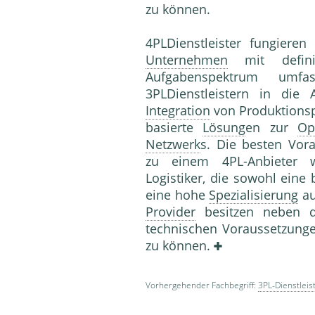
zu können.
4PLDienstleister fungiere
Unternehmen
mit definie
Aufgabenspektrum um
3PLDienstleistern in die
Integration
von Produktions
basierte
Lösung
en zur
Op
Netzwerk
s. Die besten Vor
zu einem 4PL-Anbieter we
Logistiker, die sowohl eine
eine hohe
Spezialisierung
a
Provider
besitzen neben d
technischen Voraussetzung
zu können.
Vorhergehender Fachbegriff:
3PL-Dienstleis