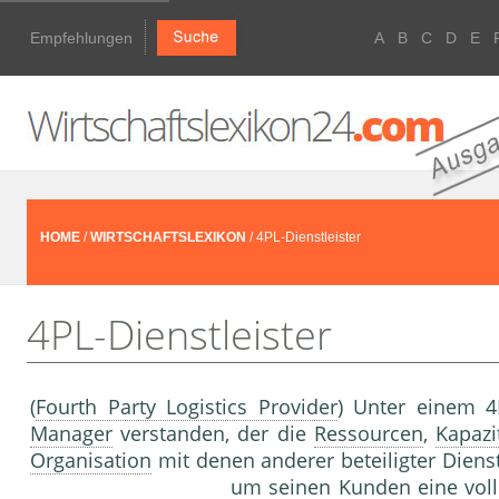
Empfehlungen
A
B
C
D
E
HOME
/
WIRTSCHAFTSLEXIKON
/ 4PL-Dienstleister
4PL-Dienstleister
(
Fourth Party Logistics Provider
) Unter einem 4
Manager
verstanden, der die
Ressourcen
,
Kapazi
Organisation
mit denen anderer beteiligter Diens
um seinen Kunden eine voll