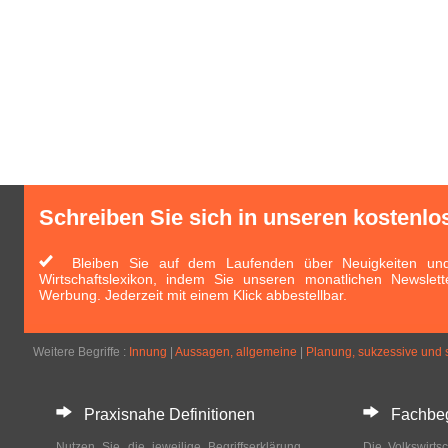
Schreiben Sie sich in unseren kostenlo
Bleiben Sie auf dem Laufenden über Neuigkeiten und 
Wirtschaftslexikon, indem Sie unseren monatlichen Newslett
Werbung. Jederzeit mit einem Klick abbestellbar.
Weitere Begriffe :
Innung
|
Aussagen, allgemeine
|
Planung, sukzessive und 
Praxisnahe Definitionen
Fachbegri
Nutzen Sie die jeweilige Begriffserklärung
Die Volkswirtsc