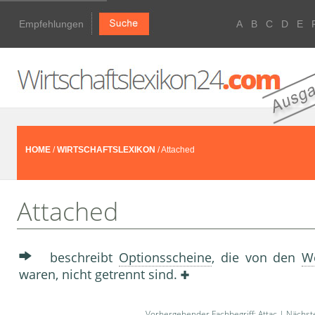
Empfehlungen
A
B
C
D
E
HOME
/
WIRTSCHAFTSLEXIKON
/ Attached
Attached
beschreibt
Optionsscheine
, die von den
We
waren, nicht getrennt sind.
Vorhergehender Fachbegriff:
Attac
| Nächste