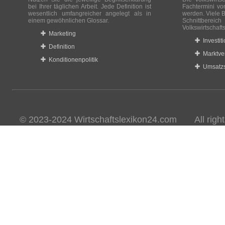
bei Ihrer täglichen Arbeit. Jede Definition ist
Fachtermini vo
wesentlich umfangreicher angelegt als in
werden. Viele B
einem gewöhnlichen Glossar.
Schnittberei
Volkswirtschaft
Marketing
Investit
Definition
Marktve
Konditionenpolitik
Umsatzs
© 2023-2024 Wirtschaftslexikon24.com All rights