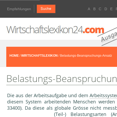
Empfehlungen
A
B
C
D
E
HOME
/
WIRTSCHAFTSLEXIKON
/ Belastungs-Beanspruchungs-Ansatz
Belastungs-Beanspruchun
Die aus der Arbeitsaufgabe und dem
Arbeitssyst
diesem System arbeitenden Menschen werden
33400). Da diese als globale Grösse nicht messba
(Teil-) Belastungsarten (A