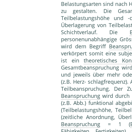
Belastungsarten sind nach H
zu gestalten. Die Gesa
Teilbelastungshöhe und -d
Überlagerung von Teilbelas
Schichtverlauf. Die
personenunabhängige Grös
wird dem Begriff
Beanspr
verkörpert somit eine subj
ist ein
theoretisches Kon
Gesamtbeanspruchung wird 
und jeweils über mehr ode
(z.B. Herz- schlagfrequenz)
Teilbeanspruchung. Der
Beanspruchung
wird durch 
(z.B. Abb.) funktional abge
(Teilbelastungshöhe, Teil
(zeitliche Anordnung, Übe
Beanspruchung
= 1 (
Fähigkeiten
, Fertigkeiten)