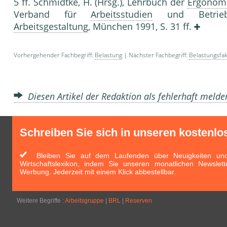
5 ff. Schmidtke, H. (Hrsg.), Lehrbuch der
Ergonom
Verband für
Arbeitsstudien
und Betriebso
Arbeitsgestaltung
, München 1991, S. 31 ff.
Vorhergehender Fachbegriff:
Belastung
| Nächster Fachbegriff:
Belastungsfak
Diesen Artikel der Redaktion als fehlerhaft meld
Schreiben Sie sich in unseren kostenlo
Bleiben Sie auf dem Laufenden über Neuigkeiten und 
Wirtschaftslexikon, indem Sie unseren monatlichen Newslett
Werbung. Jederzeit mit einem Klick abbestellbar.
Weitere Begriffe :
Arbeitsgruppe
|
BRL
|
Reserven