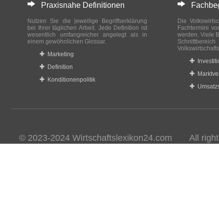
Praxisnahe Definitionen
Fachbegri
Nutzen Sie die jeweilige Begriffserklärung
Die Volkswirtsc
bei Ihrer täglichen Arbeit. Jede Definition ist
Fachtermini vo
wesentlich umfangreicher angelegt als in
werden. Viele B
einem gewöhnlichen Glossar.
Schnittberei
Volkswirtschaft
Marketing
Investit
Definition
Marktve
Konditionenpolitik
Umsatzs
© 2023-2024 Wirtschaftslexikon24.com All rights