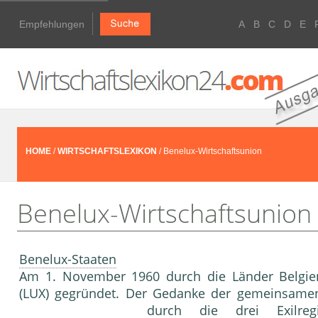
Empfehlungen
A
B
C
D
E
HOME
/
WIRTSCHAFTSLEXIKON
/ Benelux-Wirtschaftsunion
Benelux-Wirtschaftsunion
Benelux-Staaten
Am 1. November 1960 durch die Länder Belgien
(LUX) gegründet. Der Gedanke der gemeinsam
durch die drei Exilre