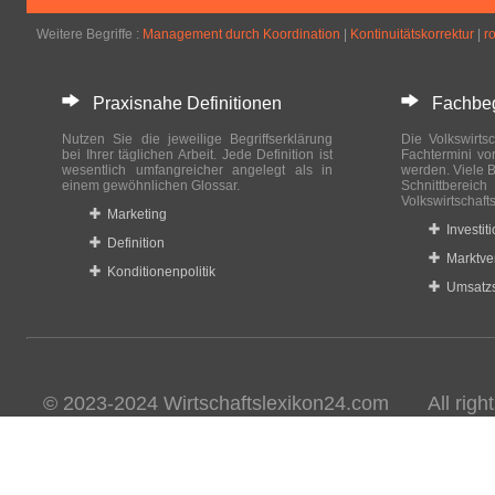
Weitere Begriffe :
Management durch Koordination
|
Kontinuitätskorrektur
|
r
Praxisnahe Definitionen
Fachbegri
Nutzen Sie die jeweilige Begriffserklärung
Die Volkswirtsc
bei Ihrer täglichen Arbeit. Jede Definition ist
Fachtermini vo
wesentlich umfangreicher angelegt als in
werden. Viele B
einem gewöhnlichen Glossar.
Schnittberei
Volkswirtschaft
Marketing
Investit
Definition
Marktve
Konditionenpolitik
Umsatzs
© 2023-2024 Wirtschaftslexikon24.com All rights