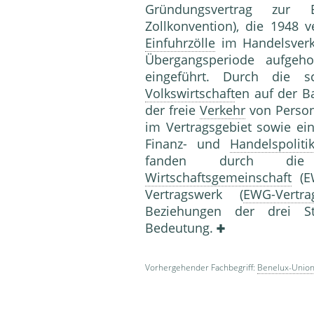
Gründungsvertrag zur
Zollkonvention), die 1948 
Einfuhrzölle
im Handelsver
Übergangsperiode aufgeh
eingeführt. Durch die s
Volkswirtschaft
en auf der Bas
der freie
Verkehr
von Person
im Vertragsgebiet sowie ein
Finanz- und
Handelspoliti
fanden durch d
Wirtschaftsgemeinschaft
(EW
Vertragswerk (
EWG-Vertra
Beziehungen der drei St
Bedeutung.
Vorhergehender Fachbegriff:
Benelux-Unio