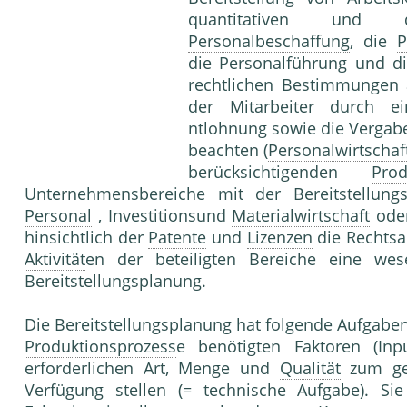
quantitativen und 
Personalbeschaffung
, die
P
die
Personalführung
und d
rechtlichen Bestimmungen
der Mitarbeiter durch 
ntlohnung sowie die Vergab
beachten (
Personalwirtschaf
berücksichtigenden
Prod
Unternehmensbereiche mit der Bereitstellung
Personal
, Investitionsund
Materialwirtschaft
ode
hinsichtlich der
Patente
und
Lizenzen
die Rechtsa
Aktivität
en der beteiligten Bereiche eine we
Bereitstellungsplanung.
Die Bereitstellungsplanung hat folgende Aufgaben:
Produktionsprozess
e benötigten Faktoren (Inp
erforderlichen Art, Menge und
Qualität
zum gep
Verfügung stellen (= technische Aufgabe). Si