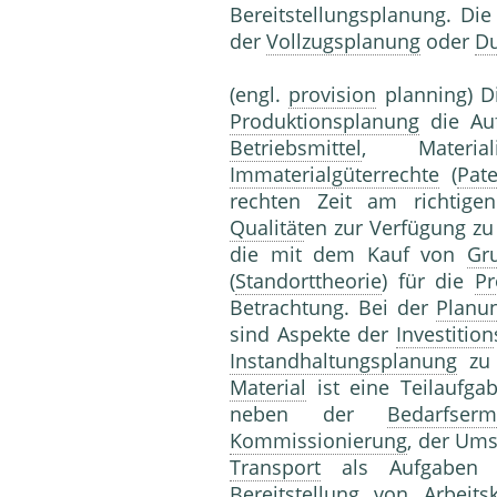
Bereitstellungsplanung. Die
der
Vollzugsplanung
oder
Du
(engl.
provision
planning) Di
Produktionsplanung
die Auf
Betriebsmittel
, Materia
Immaterialgüterrechte
(
Pat
rechten Zeit am richtig
Qualität
en zur Verfügung zu 
die mit dem Kauf von
Gr
(
Standorttheorie
) für die
Pr
Betrachtung. Bei der
Planu
sind Aspekte der
Investition
Instandhaltungsplanung
zu 
Material
ist eine Teilaufg
neben der
Bedarfserm
Kommissionierung
, der Ums
Transport
als Aufgaben 
Bereitstellung von Arbeit