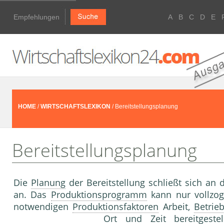
Empfehlungen
A
B
C
D
E
HOME
/
WIRTSCHAFTSLEXIKON
/ Bereitstellungsplanung
Bereitstellungsplanung
Die
Planung
der Bereitstellung schließt sich an 
an. Das
Produktionsprogramm
kann nur vollzo
notwendigen
Produktionsfaktoren
Arbeit,
Betrieb
Ort und Zeit bereitgest