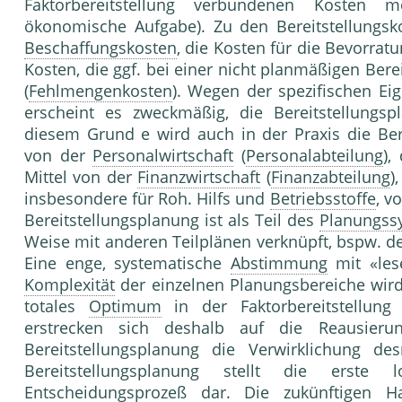
Faktorbereitstellung verbundenen Kosten 
ökonomische Aufgabe). Zu den Bereitstellungsko
Beschaffungskosten
, die Kosten für die Bevorrat
Kosten, die ggf. bei einer nicht planmäßigen Ber
(
Fehlmengenkosten
). Wegen der spezifischen Ei
erscheint es zweckmäßig, die Bereitstellungsp
diesem Grund e wird auch in der Praxis die Ber
von der
Personalwirtschaft
(
Personalabteilung
),
Mittel von der
Finanzwirtschaft
(
Finanzabteilung
)
insbesondere für Roh. Hilfs und
Betriebsstoffe
, v
Bereitstellungsplanung ist als Teil des
Planungss
Weise mit anderen Teilplänen verknüpft, bspw. 
Eine enge, systematische
Abstimmung
mit «les
Komplexität
der einzelnen Planungsbereiche wird e
totales
Optimum
in der Faktorbereitstellung
erstrecken sich deshalb auf die Reausierun
Bereitstellungsplanung die Verwirklichung des
Bereitstellungsplanung stellt die erste
Entscheidungsprozeß
dar. Die zukünftigen Ha