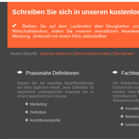
Schreiben Sie sich in unseren kostenlo
Bleiben Sie auf dem Laufenden über Neuigkeiten und 
Wirtschaftslexikon, indem Sie unseren monatlichen Newslett
Werbung. Jederzeit mit einem Klick abbestellbar.
Weitere Begriffe :
neutraler Aufwand
|
Stimmrechtslose Aktie
|
Öko-Marken
Praxisnahe Definitionen
Fachbegri
Nutzen Sie die jeweilige Begriffserklärung
Die Volkswirtsc
bei Ihrer täglichen Arbeit. Jede Definition ist
Fachtermini vo
wesentlich umfangreicher angelegt als in
werden. Viele B
einem gewöhnlichen Glossar.
Schnittberei
Volkswirtschaft
Marketing
Investit
Definition
Marktve
Konditionenpolitik
Umsatzs