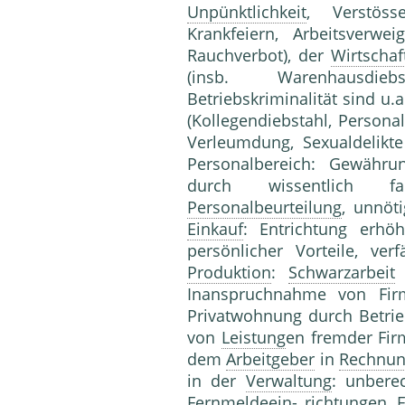
Unpünktlichkeit
, Verstö
Krankfeiern, Arbeitsverwe
Rauchverbot), der
Wirtschaf
(insb. Warenhausdieb
Betriebskriminalität sind u.a
(Kollegendiebstahl, Personal
Verleumdung, Sexualdelikt
Personalbereich: Gewähr
durch wissentlich f
Personalbeurteilung
, unnöt
Einkauf
: Entrichtung erhö
persönlicher Vorteile, ver
Produktion
:
Schwarzarbeit
Inanspruchnahme von Firm
Privatwohnung durch Betri
von
Leistung
en fremder Fir
dem
Arbeitgeber
in
Rechnu
in der
Verwaltung
: unbere
Fernmeldeein- richtungen, 