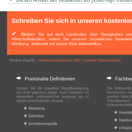
Schreiben Sie sich in unseren kostenlo
Bleiben Sie auf dem Laufenden über Neuigkeiten und 
Wirtschaftslexikon, indem Sie unseren monatlichen Newslett
Werbung. Jederzeit mit einem Klick abbestellbar.
Weitere Begriffe :
Vertriebsorganisation
|
IBF
|
Partielle Faktorvariation
Praxisnahe Definitionen
Fachbegri
Nutzen Sie die jeweilige Begriffserklärung
Die Volkswirtsc
bei Ihrer täglichen Arbeit. Jede Definition ist
Fachtermini vo
wesentlich umfangreicher angelegt als in
werden. Viele B
einem gewöhnlichen Glossar.
Schnittberei
Volkswirtschaft
Marketing
Investit
Definition
Marktve
Konditionenpolitik
Umsatzs