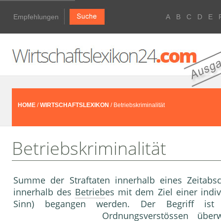
Empfehlungen
A
B
C
D
E
HOME
/
WIRTSCHAFTSLEXIKON
/ Betriebskriminalität
Betriebskriminalität
Summe der Straftaten innerhalb eines Zeitabsc
innerhalb des
Betrieb
es mit dem Ziel einer indi
Sinn) begangen werden. Der Begriff ist 
Ordnungsverstössen überw