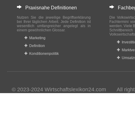
Praxisnahe Definitionen
Fachbegri
Nutzen Sie die jeweilige Begriffserklärung
Die Volkswirtsc
bei Ihrer täglichen Arbeit. Jede Definition ist
Fachtermini vo
wesentlich umfangreicher angelegt als in
werden. Viele B
einem gewöhnlichen Glossar.
Schnittberei
Volkswirtschaft
Marketing
Investit
Definition
Marktve
Konditionenpolitik
Umsatzs
© 2023-2024 Wirtschaftslexikon24.com All rights