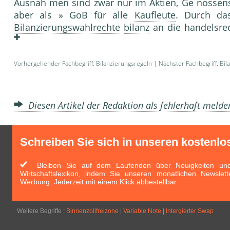
Ausnah men sind zwar nur im
Aktien
, Ge nossen
aber als » GoB für alle
Kaufleute
. Durch das
Bilanzierungswahlrechte
bilanz
an die handelsre
Vorhergehender Fachbegriff:
Bilanzierungsregeln
| Nächster Fachbegriff:
Bil
Diesen Artikel der Redaktion als fehlerhaft meld
Schreiben Sie sich in unseren kostenlo
Bleiben Sie auf dem Laufenden über Neuigkeiten und 
Wirtschaftslexikon, indem Sie unseren monatlichen Newslett
Werbung. Jederzeit mit einem Klick abbestellbar.
Weitere Begriffe :
Binnenzollfreizone
|
Variable Note
|
Intergierter Swap