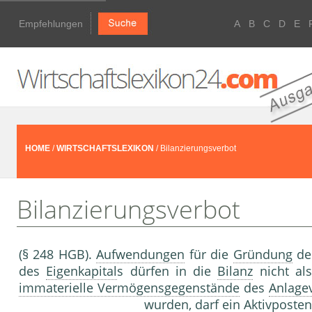
Empfehlungen
A
B
C
D
E
HOME
/
WIRTSCHAFTSLEXIKON
/ Bilanzierungsverbot
Bilanzierungsverbot
(§ 248 HGB).
Aufwendungen
für die
Gründung
d
des
Eigenkapital
s dürfen in die
Bilanz
nicht al
immaterielle Vermögensgegenstände
des
Anlage
wurden, darf ein Aktivposten