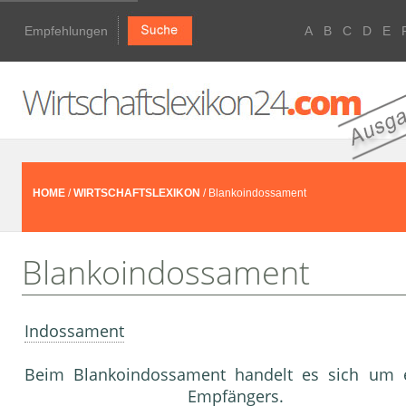
Empfehlungen
A
B
C
D
E
HOME
/
WIRTSCHAFTSLEXIKON
/ Blankoindossament
Blankoindossament
Indossament
Beim Blankoindossament handelt es sich um
Empfänger
s.