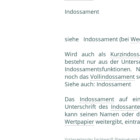
Indossament
siehe Indossament (bei
We
Wird auch als
Kurzindos
besteht nur aus der Unters
Indossamentsfunktionen.
noch das
Vollindossament
s
Siehe auch: Indossament
Das
Indossament
auf e
Unterschrift des
Indossant
e
kann seinen Namen oder d
Wertpapier
weitergibt, eintr
Vorhergehender Fachbegriff:
Blankoakzept
|