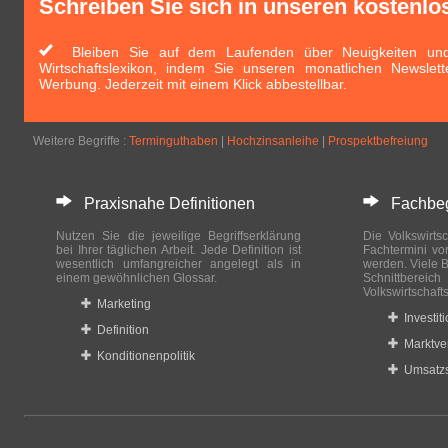
Schreiben Sie sich in unseren kostenlo
Bleiben Sie auf dem Laufenden über Neuigkeiten und 
Wirtschaftslexikon, indem Sie unseren monatlichen Newslett
Werbung. Jederzeit mit einem Klick abbestellbar.
Weitere Begriffe :
Terminguthaben
|
Hochzinsanleihe
|
Prospektbefreiung
Praxisnahe Definitionen
Fachbegri
Nutzen Sie die jeweilige Begriffserklärung
Die Volkswirtsc
bei Ihrer täglichen Arbeit. Jede Definition ist
Fachtermini vo
wesentlich umfangreicher angelegt als in
werden. Viele B
einem gewöhnlichen Glossar.
Schnittberei
Volkswirtschaft
Marketing
Investit
Definition
Marktve
Konditionenpolitik
Umsatzs