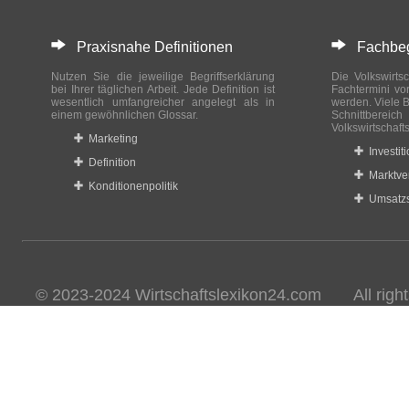
Praxisnahe Definitionen
Fachbegri
Nutzen Sie die jeweilige Begriffserklärung
Die Volkswirtsc
bei Ihrer täglichen Arbeit. Jede Definition ist
Fachtermini vo
wesentlich umfangreicher angelegt als in
werden. Viele B
einem gewöhnlichen Glossar.
Schnittberei
Volkswirtschaft
Marketing
Investit
Definition
Marktve
Konditionenpolitik
Umsatzs
© 2023-2024 Wirtschaftslexikon24.com All rights