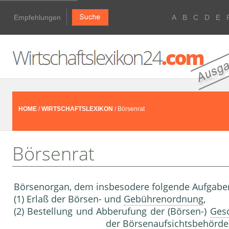
Empfehlungen
A
B
C
D
E
HOME
/
WIRTSCHAFTSLEXIKON
/ Börsenrat
Börsenrat
Börsenorgan, dem insbesodere folgende Aufgaben 
(1) Erlaß der Börsen- und
Gebührenordnung
,
(2) Bestellung und Abberufung der (Börsen-)
Gesc
der
Börsenaufsichtsbehörde