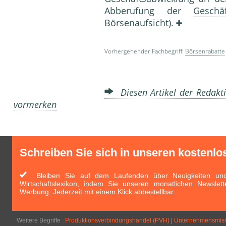
Abberufung der
Geschäf
Börsenaufsicht
).
Vorhergehender Fachbegriff:
Börsenrabatte
Diesen Artikel der Redakti
vormerken
Schreiben Sie sich in unseren kostenlo
Bleiben Sie auf dem Laufenden über Neuigkeiten und 
Wirtschaftslexikon, indem Sie unseren monatlichen Newslett
Werbung. Jederzeit mit einem Klick abbestellbar.
Weitere Begriffe :
Produktionsverbindungshandel (PVH)
|
Unternehmensmis