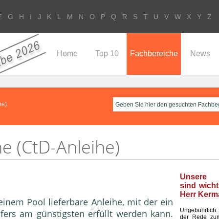
F
G
H
I
J
K
L
M
N
O
P
Q
R
S
T
U
V
W
X
Y
Z
Home
Top 10
Fachbereiche
News
he)
he (CtD-Anleihe)
Unsere 
sind wicht
Herr Kerm
 einem Pool lieferbare
Anleihe
, mit der ein
Ungebührlich
fers am günstigsten erfüllt werden kann.
der Rede zu