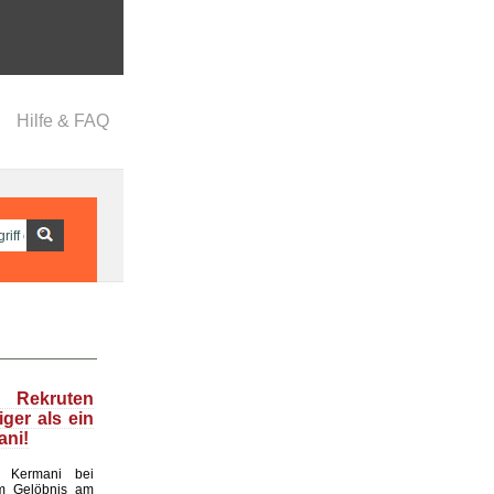
Hilfe & FAQ
Rekruten
iger als ein
ani!
: Kermani bei
m Gelöbnis am