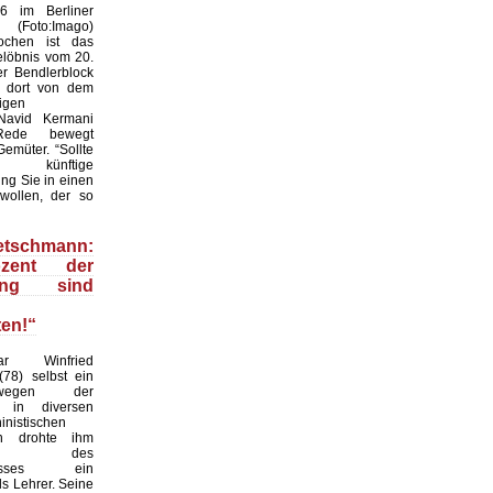
6 im Berliner
 (Foto:Imago)
ochen ist das
löbnis vom 20.
er Bendlerblock
e dort von dem
igen
r Navid Kermani
Rede bewegt
Gemüter. “Sollte
ünftige
ng Sie in einen
wollen, der so
etschmann:
zent der
rung sind
ten!“
r Winfried
78) selbst ein
wegen der
ft in diversen
ninistischen
en drohte ihm
und des
rlasses ein
ls Lehrer. Seine