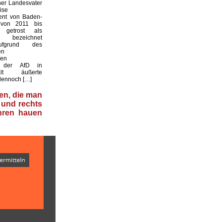
üner Landesvater
ise
dent von Baden-
 von 2011 bis
getrost als
 bezeichnet
ufgrund des
en
den
s der AfD in
halt äußerte
dennoch […]
en, die man
 und rechts
hren hauen