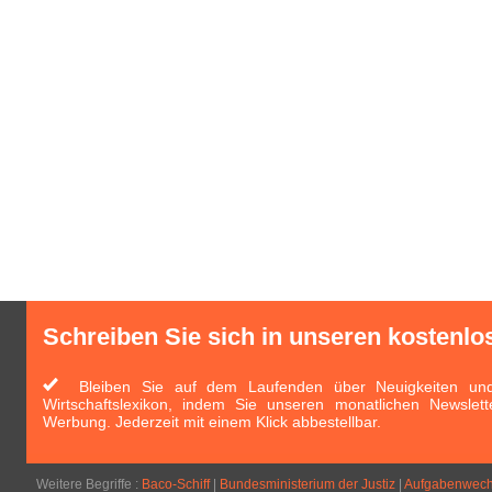
Schreiben Sie sich in unseren kostenlo
Bleiben Sie auf dem Laufenden über Neuigkeiten und 
Wirtschaftslexikon, indem Sie unseren monatlichen Newslett
Werbung. Jederzeit mit einem Klick abbestellbar.
Weitere Begriffe :
Baco-Schiff
|
Bundesministerium der Justiz
|
Aufgabenwech