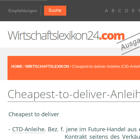
Empfehlungen
A
B
C
D
E
HOME
/
WIRTSCHAFTSLEXIKON
/ Cheapest-to-deliver-Anleihe (CtD-Anlei
Cheapest-to-deliver-Anlei
Cheapest to deliver
-
CTD-Anleihe
. Bez. f. jene im Future-Handel aus
Kontrakt
seitens des Verkäu