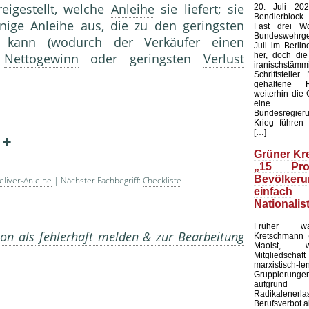
reigestellt, welche
Anleihe
sie liefert; sie
20. Juli 202
Bendlerblock
enige
Anleihe
aus, die zu den geringsten
Fast drei W
Bundeswehrge
 kann (wodurch der Verkäufer einen
Juli im Berlin
her, doch di
n
Nettogewinn
oder geringsten
Verlust
iranischstämm
Schriftstelle
gehaltene 
weiterhin die 
eine k
Bundesregieru
Krieg führen 
[…]
.
Grüner Kr
„15 Pro
Bevölke
liver-Anleihe
| Nächster Fachbegriff:
Checkliste
einfach
Nationalis
Früher wa
on als fehlerhaft melden & zur Bearbeitung
Kretschmann (
Maoist, 
Mitgliedscha
marxistisch-le
Gruppierung
aufgr
Radikalene
Berufsverbot a