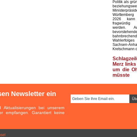
Politik als gr
beziehungswe
Ministerpräsi
Württemberg
2026 kann 
fragwürdig
werden. A
bevorstehend
bahnbrechen
Wahlerfolge
Sachsen-An
Kretschmann 
Schlagzeil
Merz links
um die O
müsste
sen Newsletter ein
Aktualisierungen bei unserem
er empfangen. Garantiert keine
sel