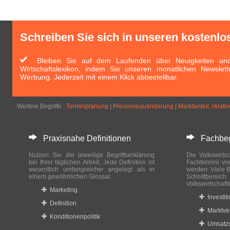
Schreiben Sie sich in unseren kostenlo
Bleiben Sie auf dem Laufenden über Neuigkeiten und 
Wirtschaftslexikon, indem Sie unseren monatlichen Newslett
Werbung. Jederzeit mit einem Klick abbestellbar.
Weitere Begriffe :
Terminplanung
|
Preisniveauänderung
|
Marktanteil, relativ
Praxisnahe Definitionen
Fachbegri
Nutzen Sie die jeweilige Begriffserklärung
Die Volkswirtsc
bei Ihrer täglichen Arbeit. Jede Definition ist
Fachtermini vo
wesentlich umfangreicher angelegt als in
werden. Viele B
einem gewöhnlichen Glossar.
Schnittberei
Volkswirtschaft
Marketing
Investit
Definition
Marktve
Konditionenpolitik
Umsatzs