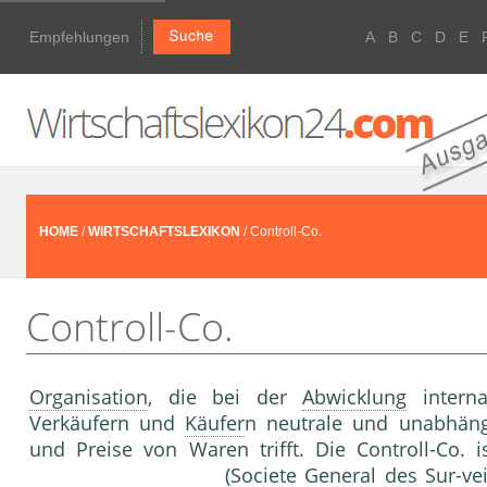
Empfehlungen
A
B
C
D
E
HOME
/
WIRTSCHAFTSLEXIKON
/ Controll-Co.
Controll-Co.
Organisation
, die bei der
Abwicklung
interna
Verkäufern und
Käufer
n neutrale und unabhäng
und Preise von Waren trifft. Die Controll-Co. 
(Societe
General
des Sur-vei