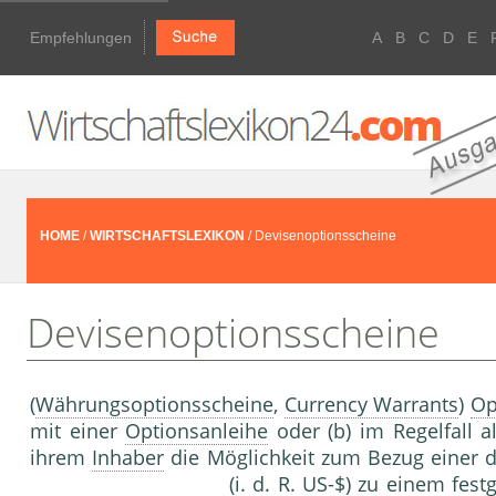
Empfehlungen
A
B
C
D
E
HOME
/
WIRTSCHAFTSLEXIKON
/ Devisenoptionsscheine
Devisenoptionsscheine
(
Währungsoptionsscheine
,
Currency Warrants
)
Op
mit einer
Optionsanleihe
oder (b) im Regelfall 
ihrem
Inhaber
die Möglichkeit zum Bezug einer 
(i. d. R. US-$) zu einem fe