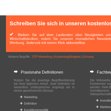
Schreiben Sie sich in unseren kostenlo
Bleiben Sie auf dem Laufenden über Neuigkeiten und 
Wirtschaftslexikon, indem Sie unseren monatlichen Newslett
Werbung. Jederzeit mit einem Klick abbestellbar.
Weitere Begriffe :
STP-Marketing
|
Kostentragfähigkeit
|
Eichung
Praxisnahe Definitionen
Fachbegri
Nutzen Sie die jeweilige Begriffserklärung
Die Volkswirtsc
bei Ihrer täglichen Arbeit. Jede Definition ist
Fachtermini vo
wesentlich umfangreicher angelegt als in
werden. Viele B
einem gewöhnlichen Glossar.
Schnittberei
Volkswirtschaft
Marketing
Investit
Definition
Marktve
Konditionenpolitik