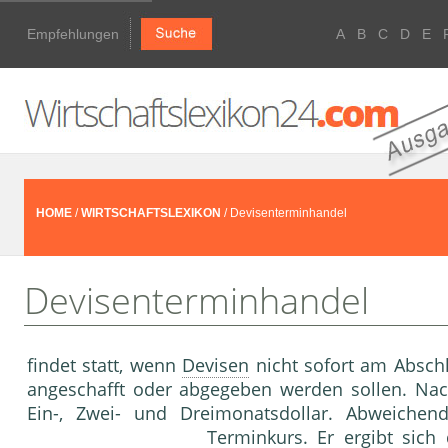
Empfehlungen
A
B
C
D
E
HOME
/
WIRTSCHAFTSLEXIKON
/ Devisenterminhandel
Devisenterminhandel
findet statt, wenn
Devisen
nicht sofort am Abschl
angeschafft oder abgegeben werden sollen. Nac
Ein-, Zwei- und Dreimonatsdollar. Abweich
Terminkurs
. Er ergibt sic