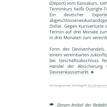
(Deport) vom
Kassakurs
, si
Terminkurs
heißt
Outright-
Ein deutscher
Export
abgeschlossenesAuslandsg
Dollar. Gegen
Kursverlust
e 
Termin auf drei Monate zu
in drei Monaten zum vereinb
Form des
Devisenhandel
s,
einem vereinbarten zukünfti
bei Geschäftsabschluss fe
Handel der
Absicherung
v
Devisenkassamarkt
.
Vorhergehender Fachbegriff:
Devisentermin
Diesen Artikel der Redakti