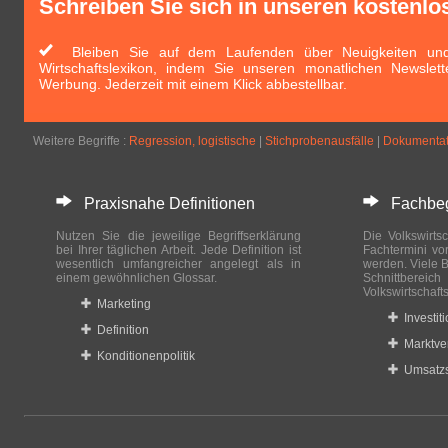
Schreiben Sie sich in unseren kostenlo
Bleiben Sie auf dem Laufenden über Neuigkeiten und 
Wirtschaftslexikon, indem Sie unseren monatlichen Newslett
Werbung. Jederzeit mit einem Klick abbestellbar.
Weitere Begriffe :
Regression, logistische
|
Stichprobenausfälle
|
Dokumentat
Praxisnahe Definitionen
Fachbegri
Nutzen Sie die jeweilige Begriffserklärung
Die Volkswirtsc
bei Ihrer täglichen Arbeit. Jede Definition ist
Fachtermini vo
wesentlich umfangreicher angelegt als in
werden. Viele B
einem gewöhnlichen Glossar.
Schnittberei
Volkswirtschaft
Marketing
Investit
Definition
Marktve
Konditionenpolitik
Umsatzs