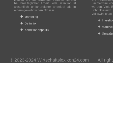
bei Ihrer täglichen Arbeit. Jede Definition ist
Fachtermini vo
wesentlich umfangreicher angelegt als in
werden. Viele B
einem gewöhnlichen Glossar.
Schnittberei
Volkswirtschaft
Marketing
Investit
Definition
Marktve
Konditionenpolitik
Umsatzs
© 2023-2024 Wirtschaftslexikon24.com All rights