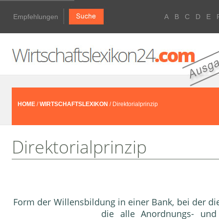
Empfehlungen
A
B
C
D
E
HOME
/
WIRTSCHAFTSLEXIKON
/ Direktorialprinzip
Direktorialprinzip
Form der Willensbildung in einer Bank, bei der d
die alle Anordnungs- un