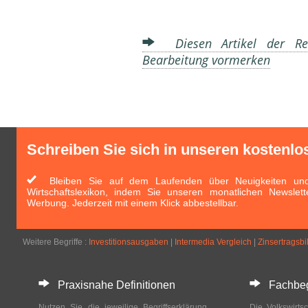
Diesen Artikel der Red
Bearbeitung vormerken
Schreiben Sie sich in unseren kostenlo
Bleiben Sie auf dem Laufenden über Neuigkeiten und 
Wirtschaftslexikon, indem Sie unseren monatlichen Newslett
Werbung. Jederzeit mit einem Klick abbestellbar.
Weitere Begriffe :
Investitionsausgaben
|
Intermedia Vergleich
|
Zinsertragsbi
Praxisnahe Definitionen
Fachbegri
Nutzen Sie die jeweilige Begriffserklärung
Die Volkswirtsc