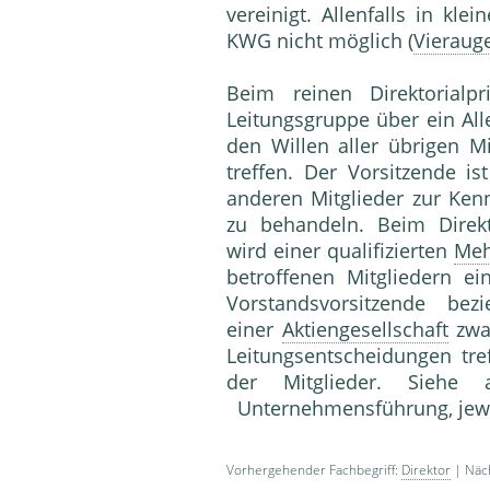
vereinigt. Allenfalls in kl
KWG nicht möglich (
Vieraug
Beim reinen Direktorialpr
Leitungsgruppe über ein Al
den Willen aller übrigen M
treffen. Der Vorsitzende is
anderen Mitglieder zur Ken
zu behandeln. Beim Direkt
wird einer qualifizierten
Meh
betroffenen Mitgliedern e
Vorstandsvorsitzende be­
einer
Aktiengesellschaft
zwa
Leitungsentscheidungen tre
der Mitglieder. Sieh
Unternehmensführung, jewei
Vorhergehender Fachbegriff:
Direktor
| Näch