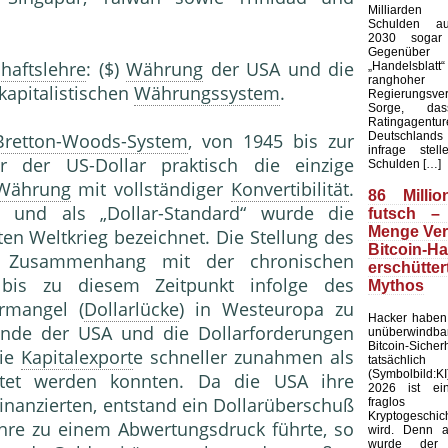
Milliarde
Schulden au
2030 sogar 
Gegenü
chaftslehre
: ($)
Währung
der USA und die
„Handelsblat
ranghoher
apitalistischen
Währungssystem
.
Regierungsver
Sorge, da
Ratingagentur
Deutschlands 
Bretton-Woods-System
, von 1945 bis zur
infrage stel
r der US-Dollar praktisch die einzige
Schulden […]
Währung
mit vollständiger
Konvertibilität
.
86 Millio
und als „Dollar-Standard“ wurde die
futsch –
Menge Ver
n Weltkrieg bezeichnet. Die Stellung des
Bitcoin-H
m Zusammenhang mit der chronischen
erschütt
bis zu diesem Zeitpunkt infolge des
Mythos
rmangel (
Dollarlücke
) in Westeuropa zu
Hacker haben 
ände der USA und die Dollarforderungen
unüberwindb
Bitcoin-Sicher
die
Kapitalexport
e schneller zunahmen als
tatsächlic
(Symbolbild:K
ftet werden konnten. Da die USA ihre
2026 ist ei
inanzierten, entstand ein Dollarüberschuß
fraglo
Kryptogeschi
hre zu einem Abwertungsdruck führte, so
wird. Denn 
wurde der f