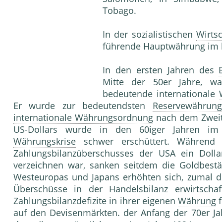
Tobago.
In der sozialistischen
Wirts
führende Hauptwährung im k
In den ersten Jahren des
Mitte der 50er Jahre, wa
bedeutende internationale
Er wurde zur bedeutendsten
Reservewährung
internationale Währungsordnung
nach dem Zweite
US-Dollars wurde in den 60iger Jahren i
Währungskrise
schwer erschüttert. Während 
Zahlungsbilanzüberschusses der USA ein Dolla
verzeichnen war, sanken seitdem die Goldbest
Westeuropas und Japans erhöhten sich, zumal 
Überschüsse
in der
Handelsbilanz
erwirtscha
Zahlungsbilanzdefizite in ihrer eigenen
Währung
f
auf den Devisenmärkten. der Anfang der 70er Ja