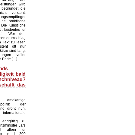
rzung der
eistungen wird
 begründet, die
cht versteht.
tungsempfänger
ne praktische
. Die Künstliche
gt kostenlos für
heit. Wer den
enterumschlag
n Text zu lesen
rsteht oft nur
ätze sind lang,
ungen voller
m Ende […]
nds
igkeit bald
chniveau?
schafft das
okartige
gspolitik der
ung droht nun,
rnationale
it
 endgültig zu
anzminister Lars
ll allein für
ahr rund 200