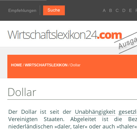
Empfehlungen
A
B
C
D
E
HOME
/
WIRTSCHAFTSLEXIKON
/ Dollar
Dollar
Der Dollar ist seit der
Unabhängigkeit
gesetz
Vereinigten Staaten. Abgeleitet ist die B
niederländischen »daler, taler« oder auch »thaler«