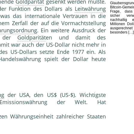
mmende
Goldparität
gesenkt werden mußte.
Glaubensgr
Bitcoin-Gem
er Funktion des Dollars als
Leitwährung
Frage, dass
was das internationale Vertrauen in die
sicher ver
nachhaltig e
em Zerfall der auf die Vormachtstellung
Millionen Dol
ausgerechnet
rungsordnung
. Ein weitere Ausdruck der
besonders […]
s der
Goldparität
en und damit des
mit war auch der US-Dollar nicht mehr in
 des US-Dollars setzte Ende 1977 ein. Als
andelswährung spielt der Dollar heute
ng
der USA, den US$ (US-$). Wichtigste
 Emissionswährung der Welt. Hat
zen Währungseinheit zahlreicher Staaten