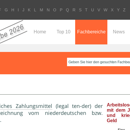
F
G
H
I
J
K
L
M
N
O
P
Q
R
S
T
U
V
W
X
Y
Z
Home
Top 10
Fachbereiche
News
liches Zahlungsmittel
(legal ten-der) der
Arbeitslo
mit dem J
ezeichnung vom niederdeutschen bzw.
und kri
.
Geld