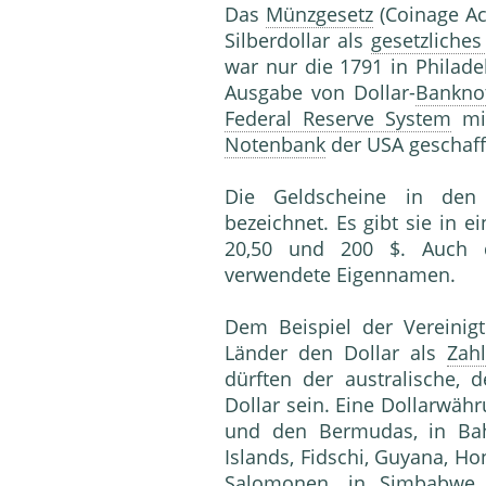
Das
Münzgesetz
(Coinage Ac
Silberdollar als
gesetzliches
war nur die 1791 in Philade
Ausgabe von Dollar-
Bankno
Federal Reserve System
mit
Notenbank
der USA geschaff
Die Geldscheine in den
bezeichnet. Es gibt sie in e
20,50 und 200 $. Auch
verwendete Eigennamen.
Dem Beispiel der Vereinig
Länder den Dollar als
Zahl
dürften der australische,
Dollar sein. Eine Dollarwäh
und den Bermudas, in Bahr
Islands, Fidschi, Guyana, Ho
Salomonen, in Simbabwe,