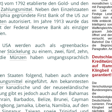
Eine Kü
t) vom 1792 etablierte den Gold- und den
monatlichen L
mit Paragrafen
 Zahlungsmittel
. Neben den Einzelstaaten
ein Laie ni
Findige Leis
lphia gegründete First Bank of the US zur
haben nun ei
ten
autorisiert. Im Jahre 1913 wurde das
Hilfe entdeckt
Intelligenz sor
 der Federal Reserve Bank als einziger
Waffengleich
grauen Jobc
en.
öffnet und de
versucht, ve
Bahnhof. Die S
 USA werden auch als »greenbacks«
die Begründ
Paragrafen. A
iner
Stückelung
zu einem, zwei, fünf, zehn,
 die
Münzen
haben umgangssprachlich
Deutschla
Kreditwürd
auf Rams
Klingbeil 
ten Staaten folgend, haben auch andere
garantiert!
ungsmittel
eingeführt. Am bekanntesten
Die am
 der kanadische und der neuseeländische
Verschuldun
Bundesregier
rung gibt es jedoch auch auf den Bahamas
die inte
Kreditwürdigke
ain, Barbados, Belize, Brunei, Cayman
Deutschlands
ruinieren. Fin
ngkong, Jamaika, Liberia, Namibia, auf den
Klingbeil wi
 Singapur, Taiwan sowie Trinidad und
nächstes J