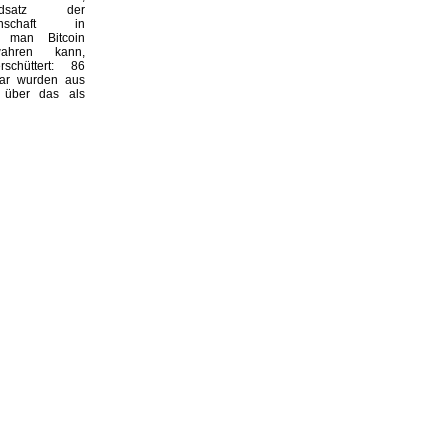
undsatz der
einschaft in
 man Bitcoin
wahren kann,
rschüttert: 86
lar wurden aus
 über das als