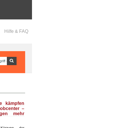
Hilfe & FAQ
se kämpfen
obcenter –
egen mehr