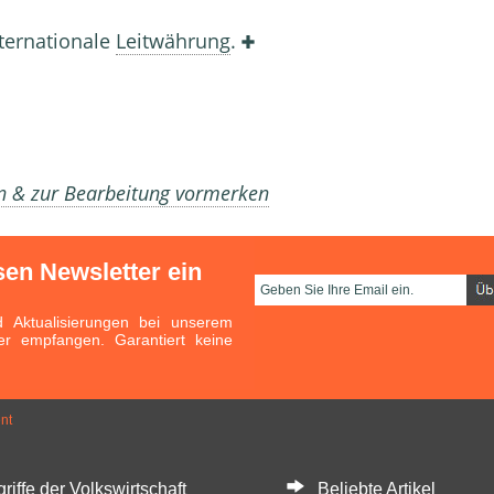
ternationale
Leitwährung
.
en & zur Bearbeitung vormerken
sen Newsletter ein
Aktualisierungen bei unserem
er empfangen. Garantiert keine
nt
ffe der Volkswirtschaft
Beliebte Artikel