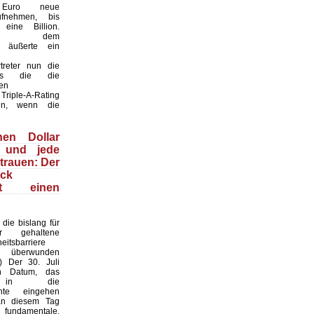
n Euro neue
fnehmen, bis
eine Billion.
ber dem
t“ äußerte ein
treter nun die
ss die die
en
Triple-A-Rating
len, wenn die
nen Dollar
 und jede
trauen: Der
ack
ert einen
die bislang für
ar gehaltene
heitsbarriere
h überwunden
I) Der 30. Juli
n Datum, das
s in die
chte eingehen
an diesem Tag
undamentale,