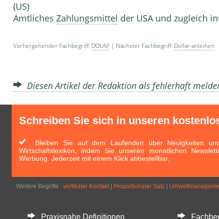
(US)
Amtliches
Zahlungsmittel
der USA und zugleich in
Vorhergehender Fachbegriff:
DOLAP
| Nächster Fachbegriff:
Dollar-anleihen
Diesen Artikel der Redaktion als fehlerhaft meld
Schreiben Sie sich in unseren kostenlo
Bleiben Sie auf dem Laufenden über Neuigkeiten und 
Wirtschaftslexikon, indem Sie unseren monatlichen Newslett
Werbung. Jederzeit mit einem Klick abbestellbar.
Weitere Begriffe :
vertikaler Kontakt
|
Proportionaler Satz
|
Umweltmanageme
Praxisnahe Definitionen
Fachbegri